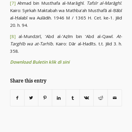
[7]
Ahmad bin Musthafa al-Marāghī.
Tafsīr al-Marāghī
.
Kairo: Syirkah Maktabah wa Mathba‘ah Musthafā al-Bābī
al-Ḥalabī wa Aulādih. 1946 M / 1365 H. Cet. ke-1. Jilid
20. h. 94.
[8]
al-Mundzirī, ‘Abd al-‘Aẓīm bin ‘Abd al-Qawī.
At-
Targhīb wa at-Tarhīb.
Kairo: Dār al-Ḥadīts. t.t. Jilid 3. h.
358.
Download Buletin klik di sini
Share this entry