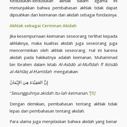
Kedudukan-kedudukan akhlak dalam agama ini
menunjukkan bahwa pembahasan akhlak tidak dapat
dipisahkan dari keimanan dan akidah sebagai fondasinya.
Akhlak sebagai Cerminan Akidah
Jika kesempurnaan keimanan seseorang terlihat kepada
akhlaknya, maka kualitas akidah juga seseorang juga
mencerminkan oleh akhlak seseorang. Hal ini karena
akidah pada hakikatnya adalah keimanan. Muhammad
bin Ibrahim dalam kitab
Al-Asbāb al-Mufīdah fī Iktisāb
al-Akhlāq al-Ḥamīdah
mengatakan:
إِنَّ العَقِيْدَةَ هِيَ الإِيْمَانُ
“
Sesungguhnya akidah itu-lah keimanan.”
[5]
Dengan demikian, pembahasan tentang akhlak tidak
lepas dari pembahasan tentang akidah.
Para ulama juga menjelaskan bahwa akidah yang benar