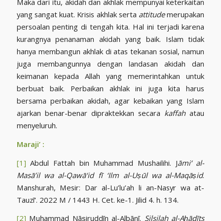
Maka dari itu, akidah dan akhlak mempunyai keterkaitan
yang sangat kuat. Krisis akhlak serta
attitude
merupakan
persoalan penting di tengah kita. Hal ini terjadi karena
kurangnya penanaman akidah yang baik. Islam tidak
hanya membangun akhlak di atas tekanan sosial, namun
juga membangunnya dengan landasan akidah dan
keimanan kepada Allah yang memerintahkan untuk
berbuat baik. Perbaikan akhlak ini juga kita harus
bersama perbaikan akidah, agar kebaikan yang Islam
ajarkan benar-benar dipraktekkan secara
kaffah
atau
menyeluruh.
Maraji’ :
[1]
Abdul Fattah bin Muhammad Mushailihi. J
āmi‘ al-
Masā’il wa al-Qawā‘id fī ‘Ilm al-Uṣūl wa al-Maqāṣid
.
Manshurah, Mesir: Dar al-Lu’lu’ah li an-Nasyr wa at-
Tauzī‘. 2022 M / 1443 H. Cet. ke-1. Jilid 4. h. 134.
[2]
Muḥammad Nāṣiruddīn al-Albānī.
Silsilah al-Aḥādīts