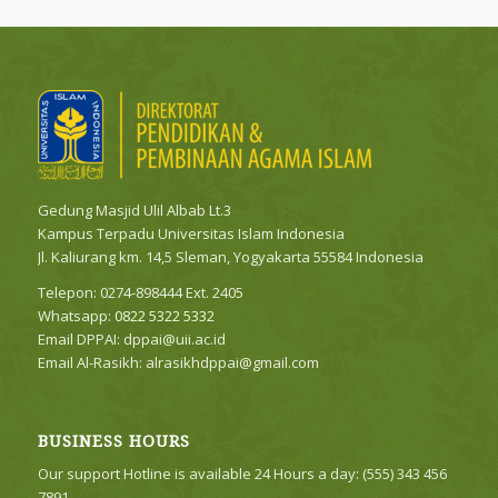
Gedung Masjid Ulil Albab Lt.3
Kampus Terpadu Universitas Islam Indonesia
Jl. Kaliurang km. 14,5 Sleman, Yogyakarta 55584 Indonesia
Telepon: 0274-898444 Ext. 2405
Whatsapp:
0822 5322 5332
Email DPPAI:
dppai@uii.ac.id
Email Al-Rasikh:
alrasikhdppai@gmail.com
BUSINESS HOURS
Our support Hotline is available 24 Hours a day: (555) 343 456
7891