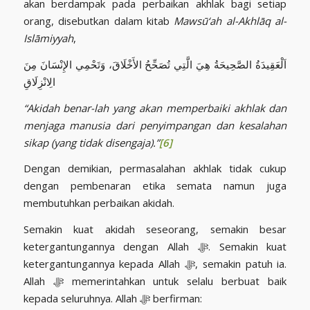
akan berdampak pada perbaikan akhlak bagi setiap
orang, disebutkan dalam kitab
Mawsū‘ah al-Akhlāq al-
Islāmiyyah
,
اَلْعَقِيدَةُ الصَّحِيحَةُ هِيَ الَّتِي تُصَحِّحُ الأَخْلَاقَ، وَتَحْمِي الإِنْسَانَ مِنَ
الِانْزِلَاقِ
“Akidah benar-lah yang akan memperbaiki akhlak dan
menjaga manusia dari penyimpangan dan kesalahan
sikap (yang tidak disengaja).”
[6]
Dengan demikian, permasalahan akhlak tidak cukup
dengan pembenaran etika semata namun juga
membutuhkan perbaikan akidah.
Semakin kuat akidah seseorang, semakin besar
ketergantungannya dengan Allah ﷻ. Semakin kuat
ketergantungannya kepada Allah ﷻ, semakin patuh ia.
Allah ﷻ memerintahkan untuk selalu berbuat baik
kepada seluruhnya. Allah ﷻ berfirman: