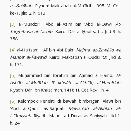
aṣ-Ṣaḥīḥah.
Riyadh: Maktabah al-Ma‘ārif. 1995 M. Cet.
ke-1. Jilid 2. h. 613.
[3]
al-Mundzirī, ‘Abd al-‘Aẓīm bin ‘Abd al-Qawī.
At-
Targhīb wa at-Tarhīb.
Kairo: Dār al-Ḥadīts. t.t. Jilid 3. h.
358.
[4]
al-Haitsami, ‘Alī bin Abī Bakr.
Majma‘ az-Zawā’id wa
Manba‘ al-Fawā’id
. Kairo: Maktabah al-Qudsī. t.t. Jilid 8.
h. 171.
[5]
Muḥammad bin Ibrāhīm bin Aḥmad al-Ḥamd.
Al-
Asbāb al-Mufīdah fī Iktisāb al-Akhlāq al-Ḥamīdah
.
Riyadh: Dār Ibn Khuzaimah. 1418 H. Cet. ke-1. h. 4.
[6]
Kelompok Peneliti di bawah bimbingan ‘Alawī bin
‘Abd al-Qādir as-Saqqāf.
Mawsū‘ah al-Akhlāq al-
Islāmiyyah
. Riyadh: Mauqi‘ ad-Durar as-Saniyyah. Jilid 1.
h. 24.