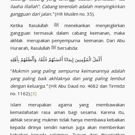
ilaaha illallah”. Cabang terendah adalah menyingkirkan
gangguan dari jalan.”
(HR Muslim no. 35).
Ketika Rasulullah ﷺ menekankan menyingkirkan
gangguan termasuk dalam cabang keimanan, maka
akhlak merupakan penyempurna keimanan. Dari Abu
Hurairah, Rasulullah ﷺ bersabda:
أَكْمَلُ الْمُؤْمِنِينَ إِيمَانًا أَحْسَنُهُمْ خُلُقًا، وَأَلْطَفُهُمْ بِأَهْلِهِ
“
Mukmin yang paling sempurna keimanannya adalah
yang paling baik akhlaknya dan yang paling lembut
dengan keluarga.”
(HR Abu Daud no. 4682 dan Tirmidzi
no. 1162).
[3]
Islam merupakan agama yang membawakan
kemaslahatan rasa aman bagi sesama. Karena itu,
akhlak seorang mukmin tidak hanya membawa kebaikan
kepada dirinya sendiri namun juga akan memberikan
kebaikan kepada selainnya. Tujuan dari disyariatkan