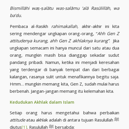
Bismillāhi waṣ-ṣalātu was-salāmu ‘alā Rasūlillāh, wa
ba‘du.
Pembaca al-Rasikh
rahimakallah,
akhir-akhir ini kita
sering mendengar ungkapan orang-orang, “
Ahh Gen Z
attitudenya kurang, ahh Gen Z akhlaknya kurang”
. Jika
ungkapan semacam ini hanya muncul dari satu atau dua
orang, mungkin masih bisa dianggap sekadar sudut
pandang pribadi. Namun, ketika ini menjadi keresahan
yang terdengar di banyak tempat dan dari berbagai
kalangan, rasanya sulit untuk menafikannya begitu saja.
Hmm… mungkin memang kita, Gen Z, sudah mulai harus
berbenah. Jangan-jangan memang itu kelemahan kita.
Kedudukan Akhlak dalam Islam
Setiap orang harus mengetahui bahwa perbaikan
attitude
atau akhlak adalah di antara tujuan Rasulullah ﷺ
diutus
[1]
. Rasulullah ﷺ bersabda: