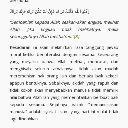
bersabda:
اِعْبُدِ اللَّهَ كَأَنَّكَ تَرَاهُ، فَإِنْ لَمْ تَكُنْ تَرَاهُ فَإِنَّهُ يَرَاكَ
“Sembahlah kepada Allah seakan-akan engkau melihat
Allah. Jika Engkau tidak melihatnya, maka
sesungguhnya Allah melihatmu.”
[8]
Kesadaran ini akan melahirkan rasa tanggung jawab
moral ketika berinteraksi dengan sesama. Seseorang
yang meyakini bahwa Allah melihat, mencatat, dan
menghisab seluruh amalannya, tidak akan mudah
meremehkan hak orang lain dan berlaku baik sekecil
apapun bentuknya. Sebaliknya, akidah yang rapuh dan
tidak kokoh akan menyebabkan manusia tidak memiliki
nilai bahwa Allah-lah yang memerintahkan berbuat baik
kepada sesama. Sejatinya istilah “memanusiakan
manusia” adalah syariat Islam yang hari ini mulai tidak
lagi diindahkan