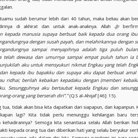
ggalan.
 tuamu sudah berumur lebih dari 40 tahun, maka beliau akan be
dirinya di akhirat dan untuk anak-anaknya. Allah
ﷻ
berfi
an kepada manusia supaya berbuat baik kepada dua orang ibu
ngandungnya dengan susah payah, dan melahirkannya dengan s
engandungnya sampai menyapihnya adalah tiga puluh bulan
ia telah dewasa dan umurnya sampai empat puluh tahun ia b
unjukilah aku untuk mensyukuri nikmat Engkau yang telah Eng
dan kepada ibu bapakku dan supaya aku dapat berbuat amal 
au ridhai; berilah kebaikan kepadaku dengan (memberi kebaik
ku. Sesungguhnya aku bertaubat kepada Engkau dan sesung
rang-orang yang berserah diri”.”
(Q.S al-Ahqaf [46]: 15).
g tua, tidak akan bisa kita dapatkan dari siapapun, dan kapanpun. 
 kapan lagi? Kita tidak perlu menunggu kehilangan baru ter
 kehadirannya? Semoga kita senantiasa selalu Allah berikan hi
akti kepada orang tua dan diberikan hati yang selalu beryukur ser
esuatu yang ada dalam diri kita. Semoga pandemi ini juga sege