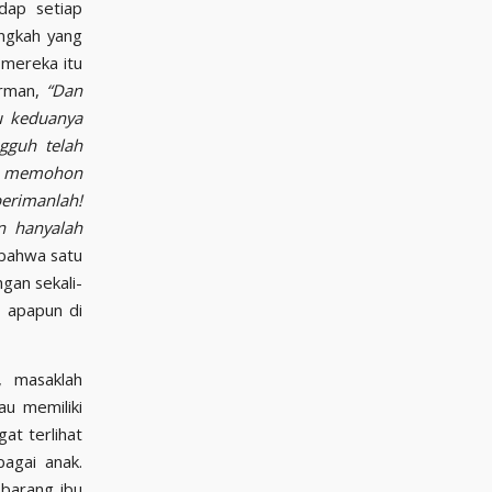
dap setiap
angkah yang
 mereka itu
rman,
“
Dan
 keduanya
gguh telah
u memohon
rimanlah!
in hanyalah
s bahwa satu
gan sekali-
n apapun di
, masaklah
u memiliki
at terlihat
agai anak.
 barang ibu