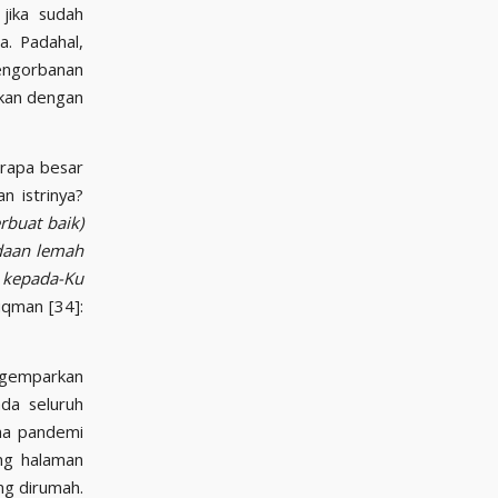
 jika sudah
a. Padahal,
engorbanan
ikan dengan
erapa besar
n istrinya?
rbuat baik)
daan lemah
 kepada-Ku
uqman [34]:
ggemparkan
da seluruh
na pandemi
ng halaman
ng dirumah.