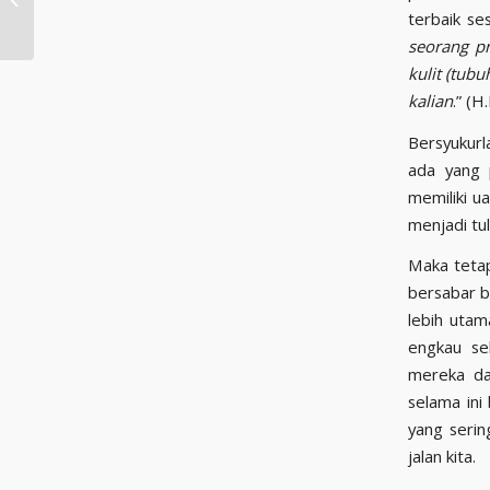
Perbuatan Hipokrit?
terbaik se
seorang p
kulit (tub
kalian
.” (
Bersyukurl
ada yang 
memiliki u
menjadi tu
Maka tetap
bersabar b
lebih utam
engkau se
mereka da
selama ini
yang serin
jalan kita.