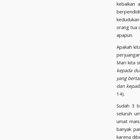
kebaikan a
berpendidi
kedudukan
orang tua 
apapun.
Apakah kit
perjuangan
Mari kita 
kepada du
yang bert
dan kepad
14).
Sudah 3 b
seluruh u
umat manu
banyak pa
karena dib