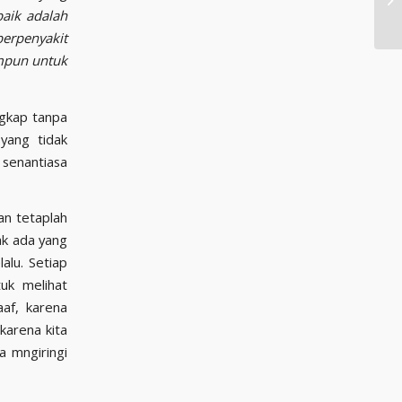
baik adalah
berpenyakit
ampun untuk
ngkap tanpa
yang tidak
 senantiasa
an tetaplah
ak ada yang
alu. Setiap
uk melihat
af, karena
karena kita
a mngiringi