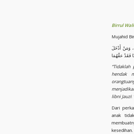
Birrul Wal
Mujahid Bi
ا، وَمَنْ أَدْخَلَ
ًا فَقَدْ عقَّهُمَا
“Tidaklah
hendak m
orangtuan
menjadika
libni Jauzi
:
Dari perk
anak tida
membuatn
kesedihan