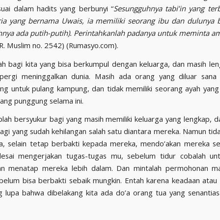
suai dalam hadits yang berbunyi “
Sesungguhnya tabi’in yang ter
ria yang bernama Uwais
, i
a memiliki seorang ibu dan dulunya 
uhnya ada putih-putih). Perintahkanlah padanya untuk meminta 
H.R. Muslim no. 2542) (Rumasyo.com).
ah bagi kita yang bisa berkumpul dengan keluarga, dan masih le
pergi meninggalkan dunia. Masih ada orang yang diluar sana 
ang untuk pulang kampung, dan tidak memiliki seorang ayah yang
lang punggung selama ini.
lah bersyukur bagi yang masih memiliki keluarga yang lengkap, d
agi yang sudah kehilangan salah satu diantara mereka. Namun tid
a, selain tetap berbakti kepada mereka, mendo’akan mereka sel
lesai mengerjakan tugas-tugas mu, sebelum tidur cobalah unt
n menatap mereka lebih dalam. Dan mintalah permohonan ma
 belum bisa berbakti sebaik mungkin. Entah karena keadaan atau 
g lupa bahwa dibelakang kita ada do’a orang tua yang senantias