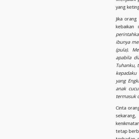
yang ketin
Jika orang
kebaikan 
perintahk
ibunya me
(pula). M
apabila d
Tuhanku, t
kepadaku 
yang Engk
anak cucu
termasuk o
Cinta oran
sekarang,
kenikmatan
tetap berb
terhadap s