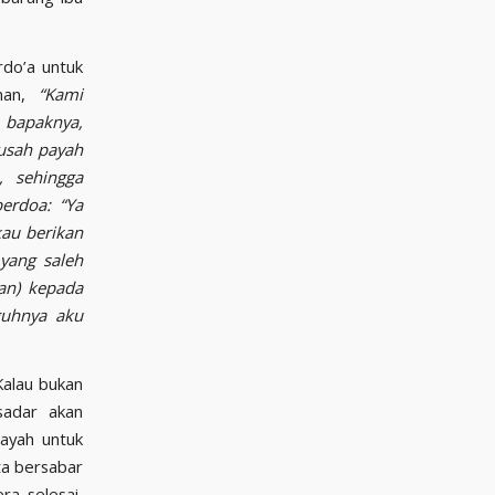
rdo’a untuk
rman,
“Kami
 bapaknya,
usah payah
, sehingga
erdoa: “Ya
kau berikan
yang saleh
an) kepada
guhnya aku
Kalau bukan
sadar akan
dayah untuk
ta bersabar
ra selesai,