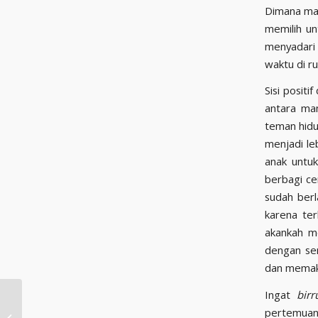
Dimana mah
memilih u
menyadari 
waktu di r
Sisi positi
antara ma
teman hidu
menjadi le
anak untuk
berbagi ce
sudah ber
karena ter
akankah m
dengan ser
dan memakn
Ingat
birr
Zhalim Termasuk
pertemuan