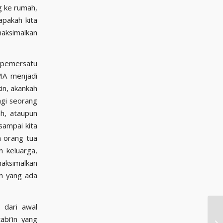
g ke rumah,
pakah kita
maksimalkan
an pemersatu
MA menjadi
in, akankah
agi seorang
ah, ataupun
sampai kita
 orang tua
n keluarga,
aksimalkan
an yang ada
a dari awal
bi’in yang