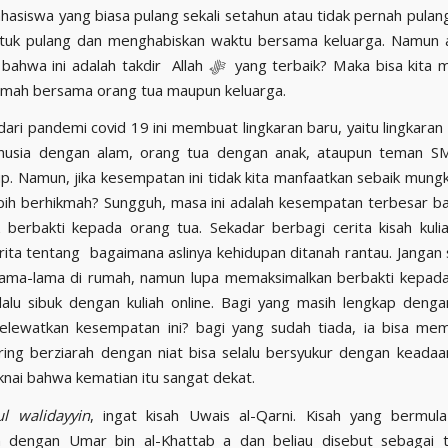
asiswa yang biasa pulang sekali setahun atau tidak pernah pulan
ntuk pulang dan menghabiskan waktu bersama keluarga. Namun a
bahwa ini adalah takdir Allah
ﷻ
yang terbaik? Maka bisa kita 
umah bersama orang tua maupun keluarga.
f dari pandemi covid 19 ini membuat lingkaran baru, yaitu lingkar
nusia dengan alam, orang tua dengan anak, ataupun teman S
p. Namun, jika kesempatan ini tidak kita manfaatkan sebaik mungk
bih berhikmah? Sungguh, masa ini adalah kesempatan terbesar b
 berbakti kepada orang tua. Sekadar berbagi cerita kisah kuli
rita tentang bagaimana aslinya kehidupan ditanah rantau. Jangan 
lama-lama di rumah, namun lupa memaksimalkan berbakti kepada
lalu sibuk dengan kuliah online. Bagi yang masih lengkap denga
elewatkan kesempatan ini? bagi yang sudah tiada, ia bisa mem
ing berziarah dengan niat bisa selalu bersyukur dengan keada
ai bahwa kematian itu sangat dekat.
ul walidayyin
, ingat kisah Uwais al-Qarni. Kisah yang bermul
 dengan Umar bin al-Khattab a dan beliau disebut sebagai ta