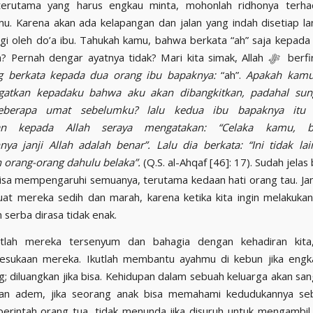
terutama yang harus engkau minta, mohonlah ridhonya terha
u. Karena akan ada kelapangan dan jalan yang indah disetiap l
ringi oleh do’a ibu. Tahukah kamu, bahwa berkata “ah” saja kepada
h? Pernah dengar ayatnya tidak? Mari kita simak, Allah
ﷻ
berfi
g berkata kepada dua orang ibu bapaknya:
“ah”.
Apakah kamu
atkan kepadaku bahwa aku akan dibangkitkan, padahal sun
beberapa umat sebelumku? lalu kedua ibu bapaknya it
gan kepada Allah seraya mengatakan: “Celaka kamu, be
ya janji Allah adalah benar”. Lalu dia berkata: “Ini tidak la
orang-orang dahulu belaka”.
(Q.S. al-Ahqaf [46]: 17). Sudah jela
bisa mempengaruhi semuanya, terutama kedaan hati orang tau. Jan
at mereka sedih dan marah, karena ketika kita ingin melakuka
 serba dirasa tidak enak.
atlah mereka tersenyum dan bahagia dengan kehadiran kita
esukaan mereka. Ikutlah membantu ayahmu di kebun jika engka
g; diluangkan jika bisa. Kehidupan dalam sebuah keluarga akan sang
an adem, jika seorang anak bisa memahami kedudukannya seb
perintah orang tua, tidak menunda jika disuruh untuk mengambil