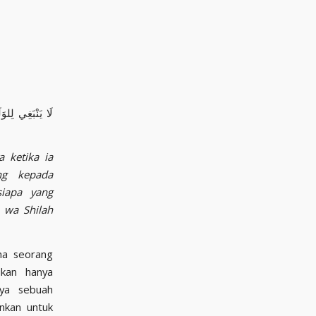
لَا يَنْبَغِي لِلوَ
 ketika ia
ng kepada
siapa yang
u wa Shilah
na seorang
ukan hanya
ya sebuah
nkan untuk