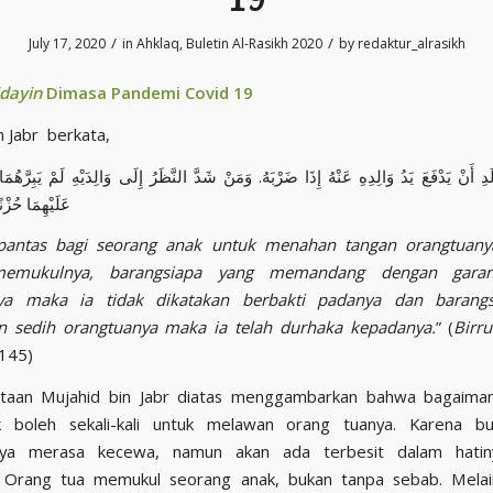
/
/
July 17, 2020
in
Ahklaq
,
Buletin Al-Rasikh 2020
by
redaktur_alrasikh
idayin
Dimasa Pandemi
Covid 19
n Jabr berkata,
لَدِ أَنْ يَدْفَعَ يَدُ وَالِدِهِ عَنْهُ إِذَا ضَرْبَهُ. وَمَنْ شَدَّ النَّظَرُ إِلَى وَالِدَيْهِ لَمْ يَبِرَّهُمَ
عَلَيْهِمَا حُزْن
 pantas bagi seorang anak untuk menahan tangan orangtuanya
emukulnya, barangsiapa yang memandang dengan gara
ya maka ia tidak dikatakan berbakti padanya dan barang
n sedih orangtuanya maka ia telah durhaka kepadanya.
” (
Birr
 145)
ataan Mujahid bin Jabr diatas menggambarkan bahwa bagaima
k boleh sekali-kali untuk melawan orang tuanya. Karena b
ya merasa kecewa, namun akan ada terbesit dalam hatin
. Orang tua memukul seorang anak, bukan tanpa sebab. Melai