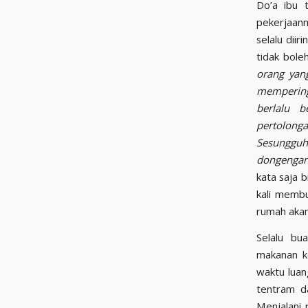
Do’a ibu 
pekerjaanm
selalu dii
tidak bole
orang yan
mempering
berlalu 
pertolon
Sesungguhn
dongengan 
kata saja 
kali membu
rumah akan
Selalu bu
makanan k
waktu luan
tentram d
Menjalani 