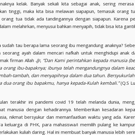
naknya kelak. Banyak sekali kita sebagai anak, sering merasa
kan tinggi, maka kita bisa melawan siapapun, temasuk orang tu
 orang tua tidak ada tandingannya dengan siapapun. Karena p
dalam melahirkan, menyusui bahkan menyapih, tidak bisa kita gant
a sudah tau berapa lama seorang ibu mengandung anaknya? Seb
 seorang ayah dalam mencari nafkah untuk menghidupi anak da
simak firman Allah
ﷻ
,
“Dan Kami perintahkan kepada manusia (be
a orang ibu-bapaknya; ibunya telah mengandungnya dalam kea
ambah-tambah, dan menyapihnya dalam dua tahun. Bersyukurlah
a dua orang ibu bapakmu, hanya kepada-Kulah kembali.”
(Q.S L
ulan terakhir ini pandemi covid 19 telah melanda dunia, men
mat manusia dengan kehadirannya. Memberikan kesadaran kepa
sia, nikmat bersyukur dan memanfaatkan waktu yang ada. Kare
ra keluarga di PHK, para mahasiswa/i memilih pulang ke kampu
erlakukan kuliah daring. Hal ini membuat banyak manusia lebih seri