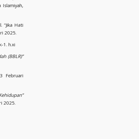
 Islamiyah,
 “Jika Hati
ri 2025.
-1. h.xi
dah (BBLR)”
3 Februari
hidupan”
i 2025.