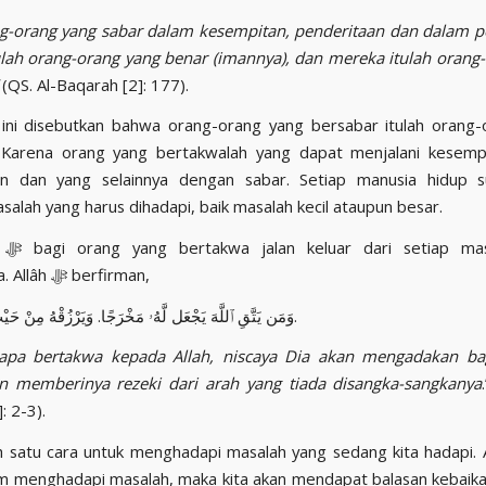
g-orang yang sabar dalam kesempitan, penderitaan dan dalam 
lah orang-orang yang benar (imannya), dan mereka itulah orang
”
(QS. Al-Baqarah [2]: 177).
ini disebutkan bahwa orang-orang yang bersabar itulah orang
 Karena orang yang bertakwalah yang dapat menjalani kesempi
an dan yang selainnya dengan sabar. Setiap manusia hidup s
salah yang harus dihadapi, baik masalah kecil ataupun besar.
 yang
dihadapinya. Allâh ﷻ berfirman,
وَمَن يَتَّقِ ٱللَّهَ يَجْعَل لَّهُۥ مَخْرَجًا. وَيَرْزُقْهُ مِنْ حَيْثُ لَا يَحْتَسِبُ.
apa bertakwa kepada Allah, niscaya Dia akan mengadakan bag
n memberinya rezeki dari arah yang tiada disangka-sangkanya
: 2-3).
h satu cara untuk menghadapi masalah yang sedang kita hadapi. A
m menghadapi masalah, maka kita akan mendapat balasan kebaikan