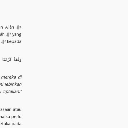
Allâh ﷻ.
yang
a
وَلَقَدْ كَرَّمْنَا
 mereka di
mi lebihkan
 ciptakan.”
rasaan atau
nafsu perlu
petaka pada