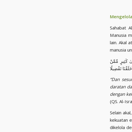
Mengelola
Sahabat Al
Manusia mer
lain. Akal a
ٰ كَثِيرٍ مِّمَّنْ
خَلَقْنَا تَفْضِيلًا
“Dan sesu
daratan da
dengan kel
(QS. Al-Isra
Selain aka
kekuatan e
dikelola d