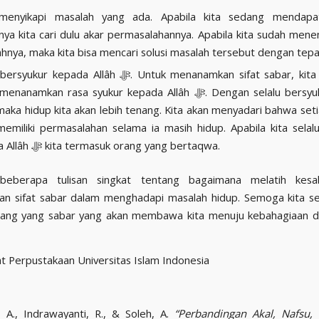
 menyikapi masalah yang ada. Apabila kita sedang mendapa
nya kita cari dulu akar permasalahannya. Apabila kita sudah men
hnya, maka kita bisa mencari solusi masalah tersebut dengan tepa
 kepada Allâh ﷻ. Untuk menanamkan sifat sabar, kita juga harus
anamkan rasa syukur kepada Allâh ﷻ. Dengan selalu bersyukur kepada
 maka hidup kita akan lebih tenang. Kita akan menyadari bahwa set
memiliki permasalahan selama ia masih hidup. Apabila kita selal
kepada Allâh ﷻ kita termasuk orang yang bertaqwa.
beberapa tulisan singkat tentang bagaimana melatih kes
n sifat sabar dalam menghadapi masalah hidup. Semoga kita se
rang yang sabar yang akan membawa kita menuju kebahagiaan di
t Perpustakaan Universitas Islam Indonesia
 A., Indrawayanti, R., & Soleh, A.
“Perbandingan Akal, Nafsu,