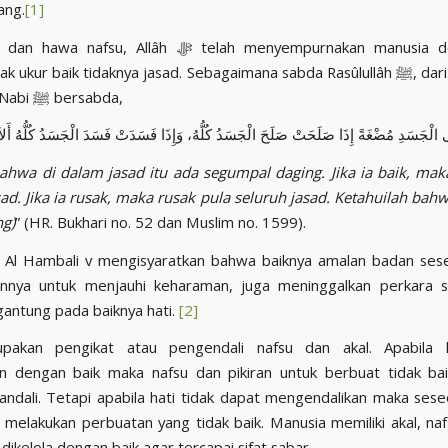
ang.
[1]
afsu, Allâh ﷻ telah menyempurnakan manusia dengan hati
 ukur baik tidaknya jasad. Sebagaimana sabda Rasûlullâh ﷺ, dari An Nu’man
bin Basyir, Nabi ﷺ bersabda,
bahwa di dalam jasad itu ada segumpal daging. Jika ia baik, mak
sad. Jika ia rusak, maka rusak pula seluruh jasad. Ketahuilah bahw
ng)
” (HR. Bukhari no. 52 dan Muslim no. 1599).
 Al Hambali v
mengisyaratkan bahwa baiknya amalan badan ses
nya untuk menjauhi keharaman, juga meninggalkan perkara sy
antung pada baiknya hati.
[2]
pakan pengikat atau pengendali nafsu dan akal. Apabila 
an dengan baik maka nafsu dan pikiran untuk berbuat tidak ba
andali. Tetapi apabila hati tidak dapat mengendalikan maka ses
 melakukan perbuatan yang tidak baik. Manusia memiliki akal, naf
dikelola dengan baik agar tercapai sifat sabar.