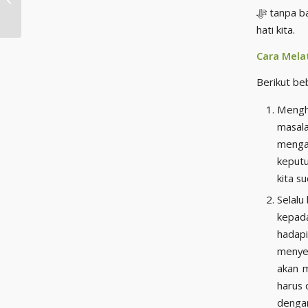
ﷻ tanpa batas. Sikap sabar butuh latihan dan ilmu yang ditanamkan pada akal, nafsu dan
yang Tak Terganti
hati kita.
Cara Mela
Berikut be
Mengh
masala
menga
keputu
kita s
Selalu
kepada Allâh ﷻ. Tempat paling tepat 
hadapi adalah k
menyelesai
akan 
harus 
dengan