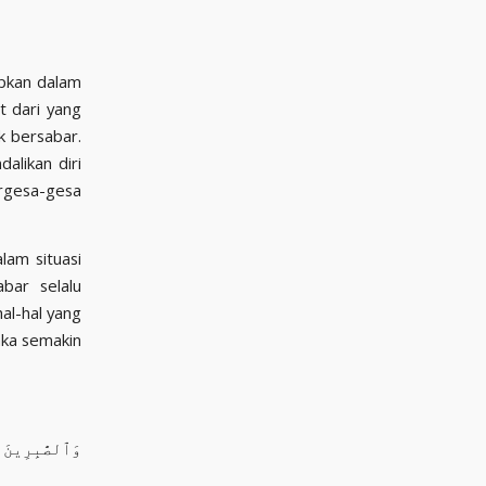
apkan dalam
t dari yang
ahkan kita untuk bersabar.
likan diri
ergesa-gesa
lam situasi
bar selalu
al-hal yang
aka semakin
وَٱلصَّٰبِرِينَ 