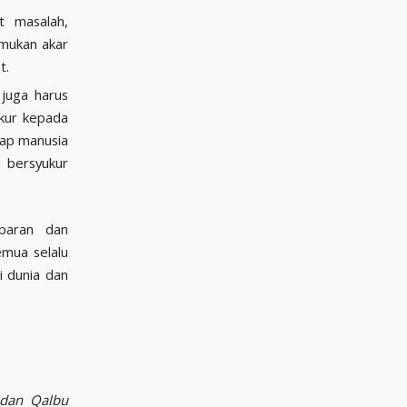
t masalah,
emukan akar
t.
iap manusia
u bersyukur
abaran dan
mua selalu
 dunia dan
 dan Qalbu