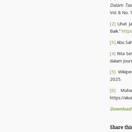
Dalam Tas
Vol. 8 No.
[2]
Lihat J
Baik.”
https
[3]
Abu Sahl
[4]
Rita Se
dalam Journ
[5]
Wikipe
2025.
[6]
Muha
https://ak
Download B
Share thi