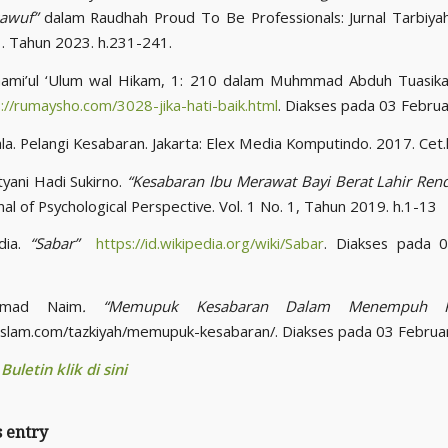
awuf”
dalam Raudhah Proud To Be Professionals: Jurnal Tarbiyah
 1. Tahun 2023. h.231-241.
aami’ul ‘Ulum wal Hikam, 1: 210 dalam Muhmmad Abduh Tuasikal.
://rumaysho.com/3028-jika-hati-baik.html
. Diakses pada 03 Februa
a. Pelangi Kesabaran. Jakarta: Elex Media Komputindo. 2017. Cet.k
tyani Hadi Sukirno.
“Kesabaran Ibu Merawat Bayi Berat Lahir Ren
al of Psychological Perspective. Vol. 1 No. 1, Tahun 2019. h.1-13
dia.
“Sabar”
https://id.wikipedia.org/wiki/Sabar
. Diakses pada 0
mad Naim
. “Memupuk Kesabaran Dalam Menempuh Ke
uislam.com/tazkiyah/memupuk-kesabaran/. Diakses pada 03 Februar
uletin klik di sini
s entry