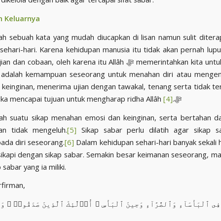
n Keluarnya
ah sebuah kata yang mudah diucapkan di lisan namun sulit diter
sehari-hari. Karena kehidupan manusia itu tidak akan pernah lupu
namanya ujian dan cobaan, oleh karena itu Allâh ﷻ memerint
dalah kemampuan seseorang untuk menahan diri atau mengenda
a keinginan, menerima ujian dengan tawakal, tenang serta tidak t
[4]
dalam rangka mencapai tujuan untuk mengharap ridha Allâh ﷻ.
ah suatu sikap menahan emosi dan keinginan, serta bertahan da
gan tidak mengeluh.
[5]
Sikap sabar perlu dilatih agar sikap sa
ada diri seseorang.
[6]
Dalam kehidupan sehari-hari banyak sekali h
 sikapi dengan sikap sabar. Semakin besar keimanan seseorang, m
 sabar yang ia miliki.
 ﷻ berfirman,
فِى ٱلْبَأْسَآءِ وَٱلضَّرَّآءِ وَحِينَ ٱلْبَأْسِ ۗ أُو۟لَٰٓئِكَ ٱلَّذِينَ صَدَقُوا۟ ۖ وَأُ