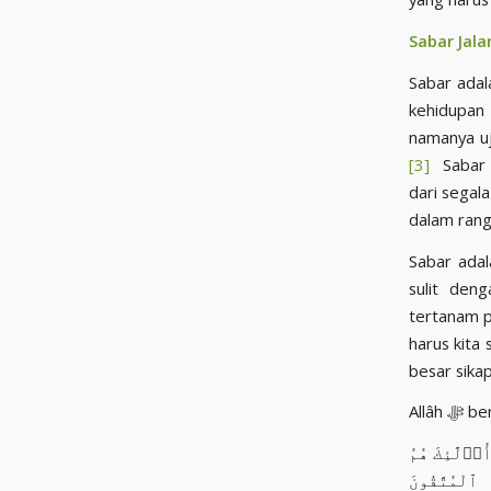
Sabar Jala
Sabar adal
kehidupan 
[3]
Sabar a
dari segal
Sabar adal
sulit den
tertanam p
harus kita
besar sikap
Allâh
و۟لَٰٓئِكَ هُمُ
ٱلْمُتَّقُونَ