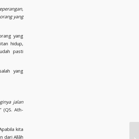
peperangan,
-orang yang
-orang yang
tan hidup,
udah pasti
inya jalan
.” (QS. Ath-
pabila kita
 dari Allâh