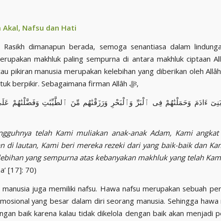
 Akal, Nafsu dan Hati
 Rasikh dimanapun berada, semoga senantiasa dalam lindungan 
upakan makhluk paling sempurna di antara makhluk ciptaan Allâh ﷻ 
tau pikiran manusia merupakan kelebihan yang diberikan oleh Allâh ﷻ kepad
manusia untuk berpikir. Sebagaimana firman Allâh ﷻ,
 بَنِىٓ ءَادَمَ وَحَمَلْنَٰهُمْ فِى ٱلْبَرِّ وَٱلْبَحْرِ وَرَزَقْنَٰهُم مِّنَ ٱلطَّيِّبَٰتِ وَفَضَّلْنَٰهُمْ عَلَى
ngguhnya telah Kami muliakan anak-anak Adam, Kami angkat
n di lautan, Kami beri mereka rezeki dari yang baik-baik dan Ka
ebihan yang sempurna atas kebanyakan makhluk yang telah Kami
a’ [17]: 70)
l, manusia juga memiliki nafsu. Hawa nafsu merupakan sebuah pe
mosional yang besar dalam diri seorang manusia. Sehingga hawa 
engan baik karena kalau tidak dikelola dengan baik akan menjadi 