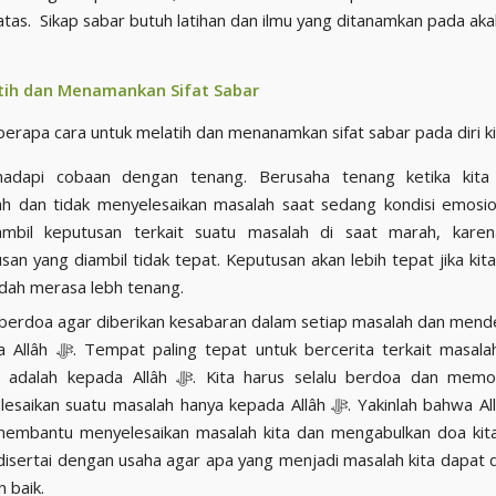
tih dan Menamankan Sifat Sabar
berapa cara untuk melatih dan menanamkan sifat sabar pada diri ki
adapi cobaan dengan tenang. Berusaha tenang ketika kit
h dan tidak menyelesaikan masalah saat sedang kondisi emosio
mbil keputusan terkait suatu masalah di saat marah, karen
san yang diambil tidak tepat. Keputusan akan lebih tepat jika kita
udah merasa lebh tenang.
 berdoa agar diberikan kesabaran dalam setiap masalah dan mende
untuk bercerita terkait masalah yang kita
epada Allâh ﷻ. Kita harus selalu berdoa dan memohon dalam
kan suatu masalah hanya kepada Allâh ﷻ. Yakinlah bahwa Allâh ﷻ pasti
membantu menyelesaikan masalah kita dan mengabulkan doa kita
disertai dengan usaha agar apa yang menjadi masalah kita dapat d
 baik.