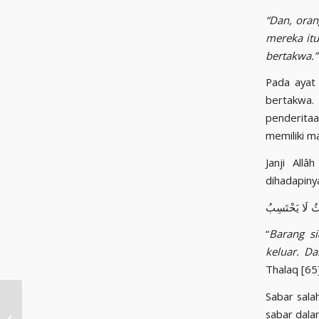
“Dan, oran
mereka itu
bertakwa.
Pada ayat 
bertakwa.
penderita
memiliki ma
Janji Allâh ﷻ bagi orang yang bertakwa jalan keluar dari setiap masalah
“
Barang si
keluar.
Da
Thalaq [65]
Sabar sala
Ramadhan Bulan yang
sabar dala
Dinanti, Kesempatan