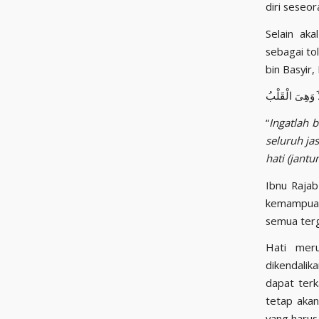
diri seseor
Selain akal dan hawa n
sebagai tolak
“
Ingatlah 
seluruh ja
hati (jantu
Ibnu Rajab
kemampuan
semua terg
Hati meru
dikendalik
dapat terk
tetap akan
yang harus 