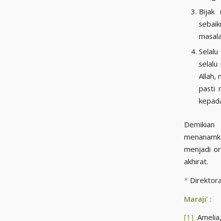
Bijak
sebaik
masala
Selalu bersyukur
selalu men
Allah,
pasti 
Demikian 
menanamka
menjadi o
akhirat.
*
Direktora
Maraji’ :
[1]
Amelia,