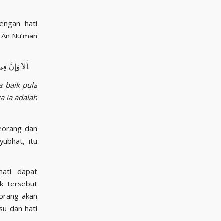
أَلاَ وَإِنَّ فِى الْجَسَدِ مُضْغَةً إِذَا صَلَحَتْ صَلَحَ الْجَسَدُ كُلُّهُ، وَإِذَا فَسَدَتْ فَسَدَ الْجَسَدُ كُلُّهُ أَلاَ وَهِىَ الْقَلْبُ.
a baik pula
a ia adalah
eorang dan
ubhat, itu
hati dapat
ik tersebut
eorang akan
su dan hati