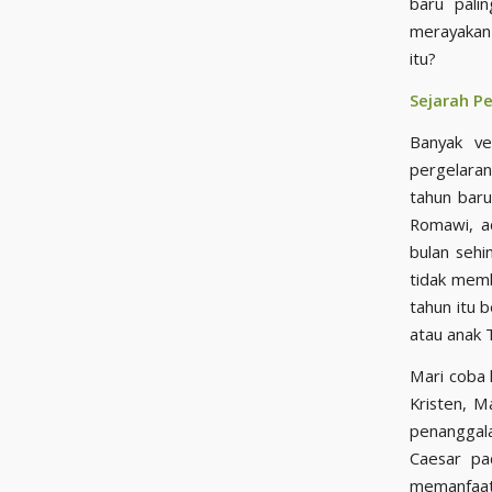
baru pali
merayakan
itu?
Sejarah P
Banyak ve
pergelaran
tahun baru
Romawi, a
bulan seh
tidak memb
tahun itu 
atau anak 
Mari coba 
Kristen, M
penanggal
Caesar pa
memanfaat