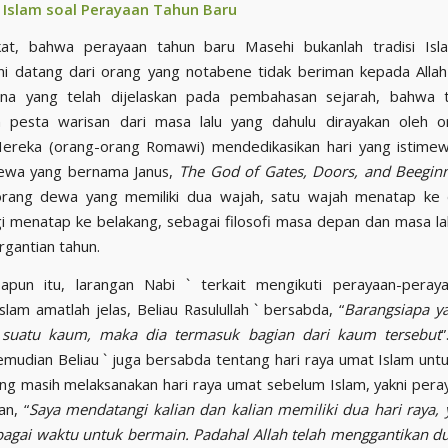
f Islam soal Perayaan Tahun Baru
kat, bahwa perayaan tahun baru Masehi bukanlah tradisi Isl
ni datang dari orang yang notabene tidak beriman kepada Allah 
na yang telah dijelaskan pada pembahasan sejarah, bahwa 
 pesta warisan dari masa lalu yang dahulu dirayakan oleh o
ereka (orang-orang Romawi) mendedikasikan hari yang istimewa
ewa yang bernama Janus,
The God of Gates, Doors, and Beegin
orang dewa yang memiliki dua wajah, satu wajah menatap ke
gi menatap ke belakang, sebagai filosofi masa depan dan masa lal
gantian tahun.
pun itu, larangan Nabi ` terkait mengikuti perayaan-peraya
slam amatlah jelas, Beliau Rasulullah ` bersabda, “
Barangsiapa y
 suatu kaum, maka dia termasuk bagian dari kaum tersebut
”
mudian Beliau ` juga bersabda tentang hari raya umat Islam un
ng masih melaksanakan hari raya umat sebelum Islam, yakni pera
an, “
Saya mendatangi kalian dan kalian memiliki dua hari raya, 
bagai waktu untuk bermain.
Padahal Allah telah menggantikan du