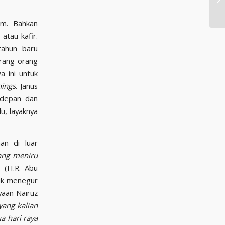
am. Bahkan
atau kafir.
tahun baru
rang-orang
 ini untuk
nings
. Janus
 depan dan
u, layaknya
an di luar
ang meniru
. (H.R. Abu
tuk menegur
yaan Nairuz
yang kalian
a hari raya