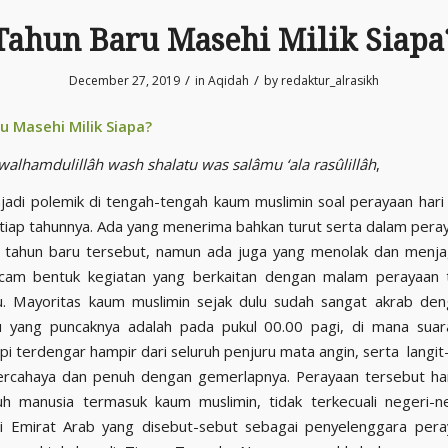
Tahun Baru Masehi Milik Siapa
/
/
December 27, 2019
in
Aqidah
by
redaktur_alrasikh
u Masehi Milik Siapa?
 walhamdulillâh wash shalatu was salâmu ‘ala rasûlillâh
,
adi polemik di tengah-tengah kaum muslimin soal perayaan hari
etiap tahunnya. Ada yang menerima bahkan turut serta dalam per
 tahun baru tersebut, namun ada juga yang menolak dan menjag
cam bentuk kegiatan yang berkaitan dengan malam perayaan 
tu. Mayoritas kaum muslimin sejak dulu sudah sangat akrab de
u yang puncaknya adalah pada pukul 00.00 pagi, di mana sua
i terdengar hampir dari seluruh penjuru mata angin, serta langit-
ercahaya dan penuh dengan gemerlapnya. Perayaan tersebut ham
uh manusia termasuk kaum muslimin, tidak terkecuali negeri-n
ni Emirat Arab yang disebut-sebut sebagai penyelenggara pera