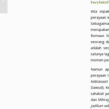
Persfekti
Muslim
Kita sepa
perayaan i
Sebagaima
merupakan
Romawi. M
seorang d
adalah se
satunya la
momen per
Namun apa
perayaan I
kebiasaan
Dawud). Ke
sahabat ya
dan Mihraj
jadikan se