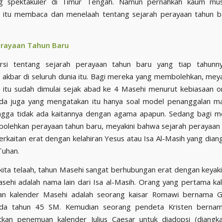
ng spektakuler di Timur Tengah. Namun pernahkah kaum mus
 itu membaca dan menelaah tentang sejarah perayaan tahun b
erayaan Tahun Baru
rsi tentang sejarah perayaan tahun baru yang tiap tahunn
 akbar di seluruh dunia itu. Bagi mereka yang membolehkan, mey
 itu sudah dimulai sejak abad ke 4 Masehi menurut kebiasaan 
da juga yang mengatakan itu hanya soal model penanggalan ma
ingga tidak ada kaitannya dengan agama apapun. Sedang bagi m
olehkan perayaan tahun baru, meyakini bahwa sejarah perayaan
berkaitan erat dengan kelahiran Yesus atau Isa Al-Masih yang dia
Tuhan.
kita telaah, tahun Masehi sangat berhubungan erat dengan keya
asehi adalah nama lain dari Isa al-Masih. Orang yang pertama k
an kalender Masehi adalah seorang kaisar Romawi bernama Gas
da tahun 45 SM. Kemudian seorang pendeta Kristen bernam
kan penemuan kalender Julius Caesar untuk diadopsi (diangka