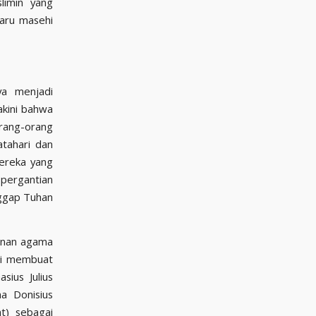
limin yang
aru masehi
ya menjadi
akini bahwa
orang-orang
tahari dan
ereka yang
 pergantian
nggap Tuhan
kinan agama
ali membuat
ius Julius
a Donisius
t) sebagai