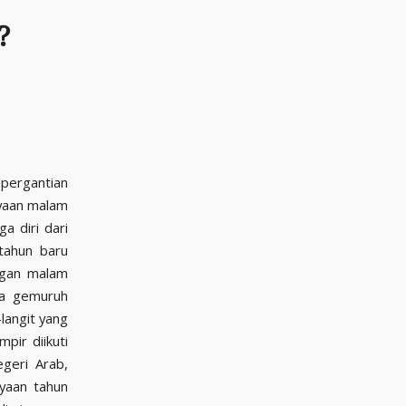
?
 pergantian
ayaan malam
a diri dari
tahun baru
ngan malam
ra gemuruh
langit yang
pir diikuti
egeri Arab,
yaan tahun