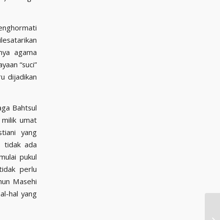
menghormati
lesatarikan
gnya agama
yaan “suci”
u dijadikan
aga Bahtsul
 milik umat
tiani yang
, tidak ada
ulai pukul
idak perlu
ahun Masehi
al-hal yang