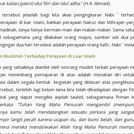
uk kalian,(yakni) idul fitri dan idul adha.
” (H.R. Ahmad).
s tersebut jelaslah bagi kita akan pengingkaran Nabi ` terha
erayaan di luar Islam, bahkan perayaan Nairuz dan Mihrajan yan
adinah, isinya hanya bermain-main dan makan-makan. Sama sekal
al sebagaimana yang dilakukan orang majusi, sumber asli dua pe
ingat dua hari tersebut adalah perayaan orang kafir, Nabi ` mel
m Muslimin Terhadap Perayaan di Luar Islam
p yang sebaiknya diambil oleh seorang muslim terkait perayaan 
gan menimbang pemaparan di atas adalah menahan diri untuk 
pasi dalam segala bentuk kegiatan yang didasari atas pengkhu
rsebut, terlebih lagi belum lama kita telah dihadapkan dengan fi
tal yang dapat mengikis aqidah tauhid, sebagaimana firman Al
erkata: “Tuhan Yang Maha Pemurah mengambil (mempunya
nya kamu telah mendatangkan sesuatu perkara yang sanga
mpir langit pecah karena ucapan itu, dan bumi belah, dan gun
arena mereka menda’wakan Allah Yang Maha Pemurah mempu