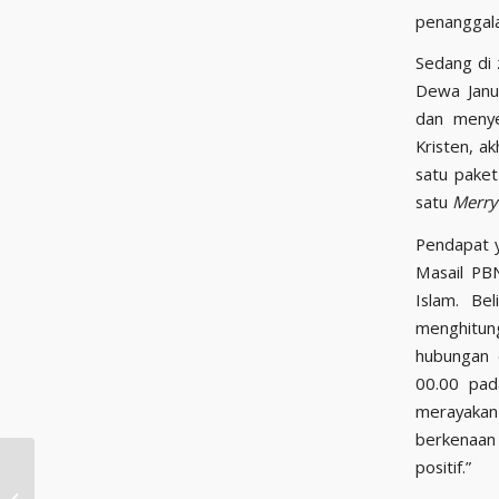
penanggala
Sedang di 
Dewa Janus
dan menye
Kristen, a
satu paket
satu
Merry
Pendapat y
Masail PBN
Islam. Be
menghitung
hubungan 
00.00 pad
merayakan 
berkenaan 
positif.”
Hukum Ucapan
Selamat Natal Bagi