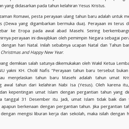
n yang didasarkan pada tahun kelahiran Yesus Kristus.
zaman Romawi, pesta perayaan ulang tahun baru adalah untuk 
 (Dewa yang digambarkan bermuka dua). Perayaan ini terus di
bar ke Eropa pada awal abad Masehi. Seiring berkemban
khirnya perayaan ini diwajibkan oleh pemimpin Negara sebagai pera
 dengan hari Natal. Inilah sebabnya ucapan Natal dan Tahun bar
Christmas
and Happy New Year
.
ang demikian salah satunya dikemukakan oleh Wakil Ketua Lemb
U yakni KH. Cholil Nafis “Perayaan tahun baru tersebut bukan
liau menjelaskan tahun baru Masehi adalah tahun umat Kris
 awal tahun dari kelahiran Nabi Isa (Yesus). Oleh karena itu
dan kepentingan umat Islam dengan pergantian tahun yang dim
a tanggal 31 Desember itu. Jadi, umat Islam tidak baik dan t
apapun berkenaan dengan pergantian tahun. Jika pergantian t
dengan mengisi liburan kerja dan sekolah, maka isilah dengan h