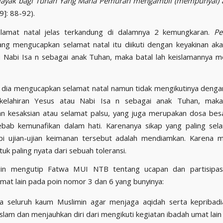
 layak bagi Tuhan Yang Maha Pemurah mengambil (mempunyai) 
]: 88-92).
lamat natal jelas terkandung di dalamnya 2 kemungkaran.
Pe
ng mengucapkan selamat natal itu diikuti dengan keyakinan aka
 Nabi Isa n sebagai anak Tuhan, maka batal lah keislamannya me
ka dia mengucapkan selamat natal namun tidak mengikutinya deng
kelahiran Yesus atau Nabi Isa n sebagai anak Tuhan, maka
 kesaksian atau selamat palsu, yang juga merupakan dosa bes
ebab kemunafikan dalam hati. Karenanya sikap yang paling sel
i ujian-ujian keimanan tersebut adalah mendiamkan. Karena 
uk paling nyata dari sebuah toleransi.
ngin mengutip Fatwa MUI NTB tentang ucapan dan partisipas
mat lain pada poin nomor 3 dan 6 yang bunyinya:
a seluruh kaum Muslimin agar menjaga aqidah serta kepribadi
slam dan menjauhkan diri dari mengikuti kegiatan ibadah umat lain