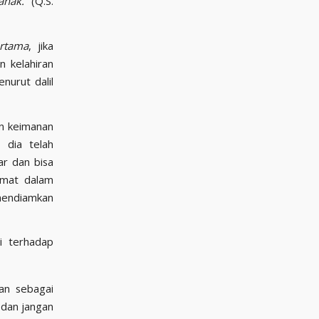
anak.
” (Q.S.
rtama
, jika
n kelahiran
nurut dalil
an keimanan
 dia telah
ar dan bisa
amat dalam
mendiamkan
i terhadap
an sebagai
 dan jangan