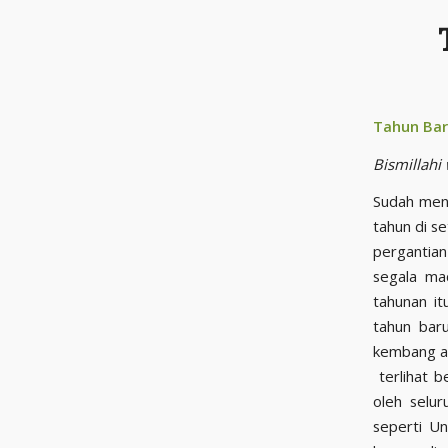
Tahun Bar
Bismillahi
Sudah menj
tahun di s
pergantian
segala ma
tahunan i
tahun bar
kembang ap
terlihat b
oleh selur
seperti U