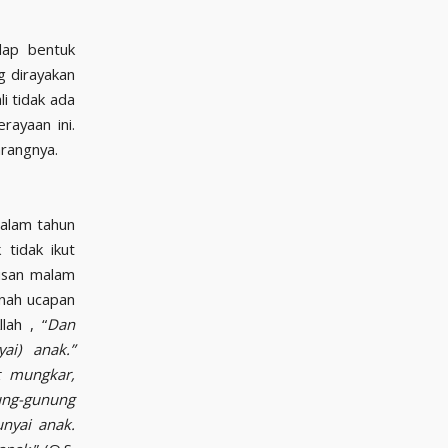
dap bentuk
g dirayakan
i tidak ada
rayaan ini.
arangnya.
malam tahun
tidak ikut
susan malam
tnah ucapan
lah , “
Dan
i) anak.”
t mungkar,
ung-gunung
nyai anak.