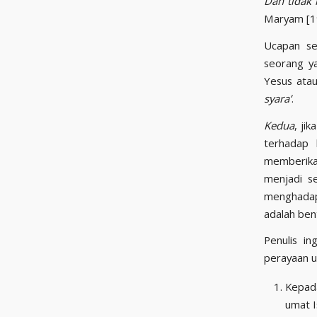
Dan tidak
Maryam [19
Ucapan se
seorang ya
Yesus atau
syara’
.
Kedua
, ji
terhadap 
memberikan
menjadi s
menghadap
adalah bent
Penulis i
perayaan u
Kepad
umat I