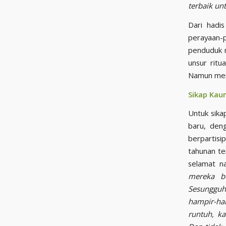
terbaik unt
Dari hadi
perayaan-p
penduduk m
unsur ritu
Namun meng
Sikap Kau
Untuk sika
baru, den
berpartisi
tahunan te
selamat na
mereka b
Sesungguh
hampir-ha
runtuh, k