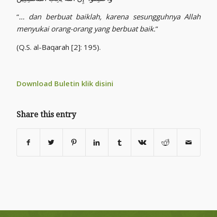
“
… d
an berbuat baiklah, karena sesungguhnya Allah
menyukai orang-orang yang berbuat baik.
”
(Q.S. al-Baqarah [2]: 195).
Download Buletin klik
disini
Share this entry