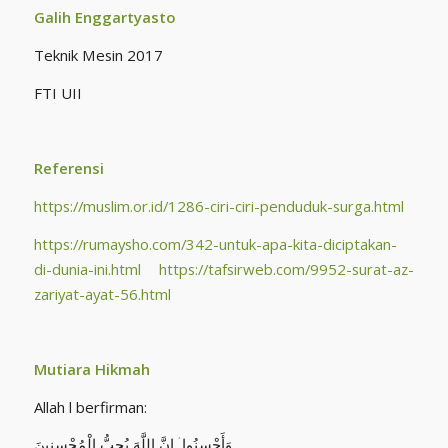
Galih Enggartyasto
Teknik Mesin 2017
FTI UII
Referensi
https://muslim.or.id/1286-ciri-ciri-penduduk-surga.html
https://rumaysho.com/342-untuk-apa-kita-diciptakan-
di-dunia-ini.html
https://tafsirweb.com/9952-surat-az-
zariyat-ayat-56.html
Mutiara Hikmah
Allah l berfirman:
وَأَحْسِنُوا ۛ إِنَّ اللَّهَ يُحِبُّ الْمُحْسِنِينَ