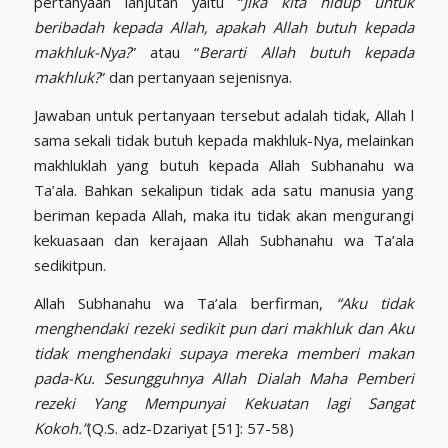
pertanyaan lanjutan yaitu “
Jika kita hidup untuk
beribadah kepada Allah, apakah Allah butuh kepada
makhluk-Nya?
” atau “
Berarti Allah butuh kepada
makhluk?
” dan pertanyaan sejenisnya.
Jawaban untuk pertanyaan tersebut adalah tidak, Allah l
sama sekali tidak butuh kepada makhluk-Nya, melainkan
makhluklah yang butuh kepada Allah Subhanahu wa
Ta’ala. Bahkan sekalipun tidak ada satu manusia yang
beriman kepada Allah, maka itu tidak akan mengurangi
kekuasaan dan kerajaan Allah Subhanahu wa Ta’ala
sedikitpun.
Allah Subhanahu wa Ta’ala berfirman,
“Aku tidak
menghendaki rezeki sedikit pun dari makhluk dan Aku
tidak menghendaki supaya mereka memberi makan
pada-Ku. Sesungguhnya Allah Dialah Maha Pemberi
rezeki Yang Mempunyai Kekuatan lagi Sangat
Kokoh.”
(Q.S. adz-Dzariyat [51]: 57-58)