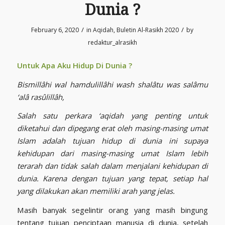
Dunia ?
/
/
February 6, 2020
in
Aqidah
,
Buletin Al-Rasikh 2020
by
redaktur_alrasikh
Untuk Apa Aku Hidup Di Dunia
?
Bismillâhi wal hamdulillâhi wash shalâtu was salâmu
‘alâ rasûlillâh,
Salah satu perkara ‘aqidah yang penting untuk
diketahui dan dipegang erat oleh masing-masing umat
Islam adalah tujuan hidup di dunia ini supaya
kehidupan dari masing-masing umat Islam lebih
terarah dan tidak salah dalam menjalani kehidupan di
dunia. Karena dengan tujuan yang tepat, setiap hal
yang dilakukan akan memiliki arah yang jelas.
Masih banyak segelintir orang yang masih bingung
tentang tujuan penciptaan manusia di dunia, setelah