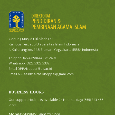
Gedung Masjid Ulil Albab Lt.3
Kampus Terpadu Universitas Islam Indonesia
Jl. Kaliurang km. 14,5 Sleman, Yogyakarta 55584 Indonesia
Telepon: 0274-898444 Ext. 2405
Whatsapp:
0822 5322 5332
Email DPPAI:
dppai@uii.ac.id
Email Al-Rasikh:
alrasikhdppai@gmail.com
BUSINESS HOURS
Our support Hotline is available 24 Hours a day: (555) 343 456
7891
Monday-Friday:
9am to 5pm