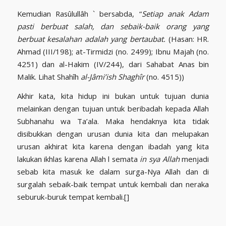
Kemudian Rasûlullâh ` bersabda, “
Setiap anak Adam
pasti berbuat salah, dan sebaik-baik orang yang
berbuat kesalahan adalah yang bertaubat.
(Hasan: HR.
Ahmad (III/198); at-Tirmidzi (no. 2499); Ibnu Majah (no.
4251) dan al-Hakim (IV/244), dari Sahabat Anas bin
Malik. Lihat Shahîh
al-Jâmi’ish Shaghîr
(no. 4515))
Akhir kata, kita hidup ini bukan untuk tujuan dunia
melainkan dengan tujuan untuk beribadah kepada Allah
Subhanahu wa Ta’ala. Maka hendaknya kita tidak
disibukkan dengan urusan dunia kita dan melupakan
urusan akhirat kita karena dengan ibadah yang kita
lakukan ikhlas karena Allah l semata
in sya Allah
menjadi
sebab kita masuk ke dalam surga-Nya Allah dan di
surgalah sebaik-baik tempat untuk kembali dan neraka
seburuk-buruk tempat kembali.[]