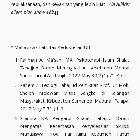
kebijaksanaan, dan keyakinan yang lebih kuat.
Wa Allâhu
a’lam bish shawwâb
.[]
—————
* Mahasiswa Fakultas Kedokteran UII
Rahman A, Ma’sum MA. Psikoterapi Islam Shalat
Tahajjud Dalam Meningkatkan Kesehatan Mental
Santri. Jurnal At-Taujih. 2022 May 30;2 (1):71-85.
Rahem Z. Teologi Tahajjud Pemikiran Prof. Dr. Moh.
Sholeh Melawan Mitos Sangkal di Kalangan
Masyarakat Kabupaten Sumenep Madura. Palapa.
2017 May 5;5(1):1-3.
Pramita NP. Pengaruh Shalat Tahajud Dalam
Mengatasi Kecemasan Penyelesaian Skripsi
Mahasiswa Prodi Pai Iainu Kebumen Tahun