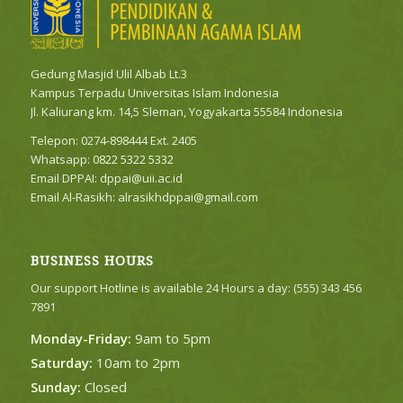
Gedung Masjid Ulil Albab Lt.3
Kampus Terpadu Universitas Islam Indonesia
Jl. Kaliurang km. 14,5 Sleman, Yogyakarta 55584 Indonesia
Telepon: 0274-898444 Ext. 2405
Whatsapp:
0822 5322 5332
Email DPPAI:
dppai@uii.ac.id
Email Al-Rasikh:
alrasikhdppai@gmail.com
BUSINESS HOURS
Our support Hotline is available 24 Hours a day: (555) 343 456
7891
Monday-Friday:
9am to 5pm
Saturday:
10am to 2pm
Sunday:
Closed