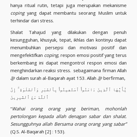
hanya ritual rutin, tetapi juga merupakan mekanisme
coping
yang dapat membantu seorang Muslim untuk
terhindar dari stress.
Shalat Tahajud yang dilakukan dengan penuh
kesungguhan, khusyuk, tepat, ikhlas dan kontinyu dapat
menumbuhkan persepsi dan motivasi positif dan
mengefektifkan
coping
, respon emosi positif yang terus
berkembang ini dapat mengontrol respon emosi dan
menghindarkan reaksi stress. sebagaimana firman Allah
ﷻ dalam surah al-Baqarah ayat 153. Allah ﷻ berfirman,
يَٰٓأَيُّهَا ٱلَّذِينَ ءَامَنُوا۟ ٱسْتَعِينُوا۟ بِٱلصَّبْرِ وَٱلصَّلَوٰةِ ۚ إِنَّ
ٱللَّهَ مَعَ ٱلصَّٰبِرِينَ
“
Wahai orang orang yang beriman, mohonlah
pertolongan kepada allah denagan sabar dan shalat.
Sesungguhnya allah Bersama orang orang yang sabar”
(Q.S. Al-Baqarah [2] : 153).