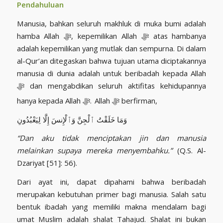
Pendahuluan
Manusia, bahkan seluruh makhluk di muka bumi adalah
hamba Allah ﷻ, kepemilikan Allah ﷻ atas hambanya
adalah kepemilikan yang mutlak dan sempurna. Di dalam
al-Qur’an ditegaskan bahwa tujuan utama diciptakannya
manusia di dunia adalah untuk beribadah kepada Allah
ﷻ dan mengabdikan seluruh aktifitas kehidupannya
Allah ﷻ berfirman,
hanya kepada Allah ﷻ.
وَمَا خَلَقْتُ ٱلْجِنَّ وَٱلْإِنسَ إِلَّا لِيَعْبُدُونِ
“Dan aku tidak menciptakan jin dan manusia
melainkan supaya mereka menyembahku.”
(Q.S. Al-
Dzariyat [51]: 56).
Dari ayat ini, dapat dipahami bahwa beribadah
merupakan kebutuhan primer bagi manusia. Salah satu
bentuk ibadah yang memiliki makna mendalam bagi
umat Muslim adalah shalat Tahajud. Shalat ini bukan