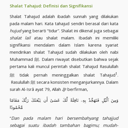
Shalat Tahajud: Definisi dan Signifikansi
Shalat Tahajud adalah ibadah sunnah yang dilakukan
pada malam hari. Kata tahajud sendiri berasal dari kata
hujud
yang berarti “tidur”. Shalat ini dikenal juga sebagai
shalat lail
atau shalat malam. Ibadah ini memiliki
signifikansi mendalam dalam Islam karena syariat
mendirikan shalat Tahajud sudah dilakukan oleh nabi
Muhammad ﷺ. Dalam riwayat disebutkan bahwa sejak
pertama kali muncul perintah shalat Tahajud Rasulullah
1
ﷺ tidak pernah meninggalkan shalat Tahajud
.
Rasulullah ﷺ secara konsisten menganjurkannya. Dalam
surah Al-Isrâ ayat 79, Allah ﷻ berfirman,
وَمِنَ ٱلَّيْلِ فَتَهَجَّدْ بِهِۦ نَافِلَةً لَّكَ عَسَىٰٓ أَن يَبْعَثَكَ رَبُّكَ مَقَامًا
مَّحْمُودًا
“
Dan pada malam hari bersembahyang tahajjud
sebagai suatu ibadah tambahan bagimu; mudah-