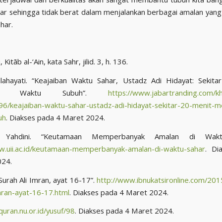
gar sehingga tidak berat dalam menjalankan berbagai amalan ya
har.
 Kitāb al-‘Ain, kata Sahr, jilid. 3, h. 136.
ahayati. “Keajaiban Waktu Sahar, Ustadz Adi Hidayat: Sekita
lang Waktu Subuh”.
https://www.jabartranding.com/k
/keajaiban-waktu-sahar-ustadz-adi-hidayat-sekitar-20-menit-m
uh
. Diakses pada 4 Maret 2024.
Yahdini. “Keutamaan Memperbanyak Amalan di Waktu
w.uii.ac.id/keutamaan-memperbanyak-amalan-di-waktu-sahar
. Di
024.
Surah Ali Imran, ayat 16-17”.
http://www.ibnukatsironline.com/2015
imran-ayat-16-17.html
. Diakses pada 4 Maret 2024.
/quran.nu.or.id/yusuf/98
. Diakses pada 4 Maret 2024.