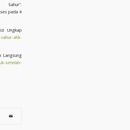
Sahur”.
kses pada 4
izi Ungkap
sahur-ahli-
in Langsung
uk-setelah-