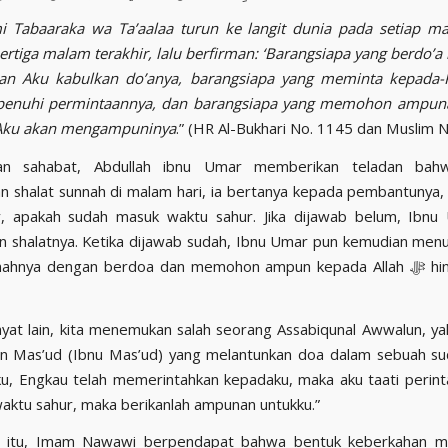
 Tabaaraka wa Ta’aalaa turun ke langit dunia pada setiap ma
pertiga malam terakhir, lalu berfirman: ‘Barangsiapa yang berdo’a
kan Aku kabulkan do’anya, barangsiapa yang meminta kepada-K
penuhi permintaannya, dan barangsiapa yang memohon ampun
Aku akan mengampuninya
.” (HR Al-Bukhari No. 1145 dan Muslim 
an sahabat, Abdullah ibnu Umar memberikan teladan bah
n shalat sunnah di malam hari, ia bertanya kepada pembantunya,
, apakah sudah masuk waktu sahur. Jika dijawab belum, Ibnu
n shalatnya. Ketika dijawab sudah, Ibnu Umar pun kemudian men
ahnya dengan berdoa dan memohon ampun kepada Allah ﷻ hingga waktu
yat lain, kita menemukan salah seorang Assabiqunal Awwalun, ya
in Mas’ud (Ibnu Mas’ud) yang melantunkan doa dalam sebuah su
u, Engkau telah memerintahkan kepadaku, maka aku taati perin
 waktu sahur, maka berikanlah ampunan untukku.”
 itu, Imam Nawawi berpendapat bahwa bentuk keberkahan m