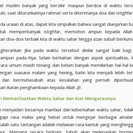
at muslim banyak yang berzikir maupun berdoa di waktu ters
ah, saat diturunkannya rahmat serta diterimanya doa dan istighfar
da uraian di atas, dapat kita simpulkan bahwa sangat dianjurkan b
uk memperbanyak istighfar, memohon ampun kepada Allah ﷻ, ser
n doa-doa terbaik kita di waktu sahar hingga azan subuh berkum
gherankan jika pada waktu tersebut dinilai sangat baik bagi 
pun pada-Nya. Selain berkaitan dengan aspek spiritualitas, k
ecara umum masih tenang dan belum banyak memikirkan hal-hal k
engan suasana malam yang hening, batin kita menjadi lebih te
 dan bermuhasabah atas kesalahan yang pernah diperbuat
meningkatkan ikatan penghambaan kepada Allah ﷻ.
 Memanfaatkan Waktu Sahar dan Kiat Mengatasinya
h menyadari besarnya manfaat dan keberkahan waktu sahar, tidak 
nggapi rasa malas yang hebat untuk mengejar berbagai amala
Salah satu tantangan adalah melawan rasa kantuk yang menghingg
hur. Memang secara biologis, tubuh akan melepaskan hormo