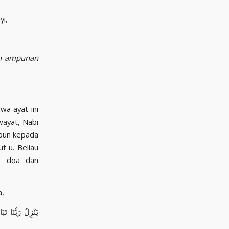
nyi,
hon ampunan
wa ayat ini
ayat, Nabi
pun kepada
b doa dan
bersabda,
يَنْزِلُ رَبُّنَا ت