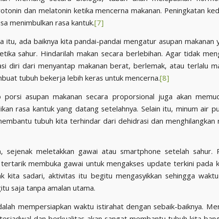
rotonin dan melatonin ketika mencerna makanan. Peningkatan k
isa menimbulkan rasa kantuk.
[7]
a itu, ada baiknya kita pandai-pandai mengatur asupan makanan
etika sahur. Hindarilah makan secara berlebihan. Agar tidak men
asi diri dari menyantap makanan berat, berlemak, atau terlalu m
uat tubuh bekerja lebih keras untuk mencerna.
[8]
 porsi asupan makanan secara proporsional juga akan memud
kan rasa kantuk yang datang setelahnya. Selain itu, minum air p
membantu tubuh kita terhindar dari dehidrasi dan menghilangkan 
a, sejenak meletakkan gawai atau smartphone setelah sahur. 
a tertarik membuka gawai untuk mengakses update terkini pada 
dak kita sadari, aktivitas itu begitu mengasyikkan sehingga wakt
gitu saja tanpa amalan utama.
dalah mempersiapkan waktu istirahat dengan sebaik-baiknya. Mem
 terjadwal dan berkualitas akan sangat membantu tubuh kita ba