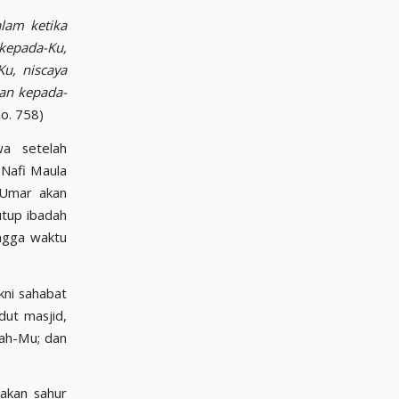
lam ketika
 kepada-Ku,
u, niscaya
an kepada-
No. 758)
wa setelah
 Nafi Maula
 Umar akan
utup ibadah
kni sahabat
dut masjid,
tah-Mu; dan
akan sahur