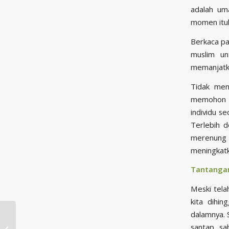
adalah um
momen itul
Berkaca pa
muslim unt
memanjatka
Tidak men
memohon am
individu s
Terlebih d
merenung
Tantangan
Meski tela
kita dihi
dalamnya. 
8 Hikmah
santap sa
Disyariatkannya