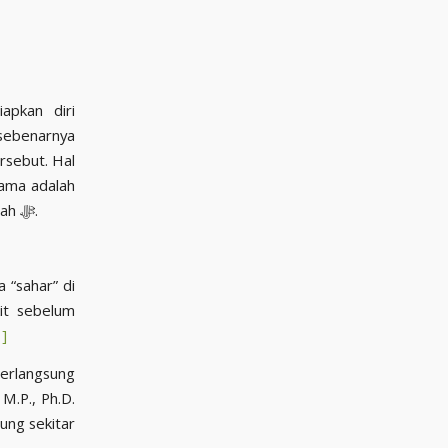
apkan diri
sebenarnya
rsebut. Hal
lama adalah
waktu yang sangat baik untuk bermunajat dan memohon ampunan kepada Allah ﷻ.
 “sahar” di
it sebelum
1]
erlangsung
M.P., Ph.D.
ung sekitar