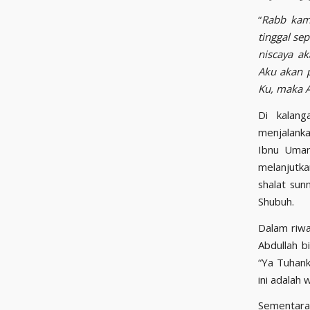
“
Rabb kami
tinggal se
niscaya a
Aku akan 
Ku, maka 
Di kalang
menjalanka
Ibnu Umar
melanjutka
shalat sunn
Shubuh.
Dalam riwa
Abdullah b
“Ya Tuhank
ini adalah
Sementara