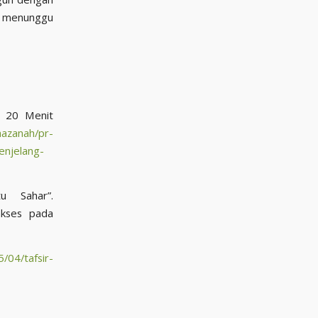
ng menunggu
r 20 Menit
hazanah/pr-
enjelang-
 Sahar”.
akses pada
/04/tafsir-