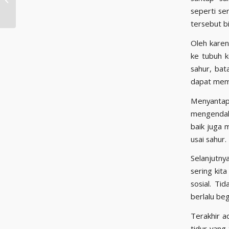
Puasa
seperti se
tersebut b
Oleh karen
ke tubuh k
sahur, bat
dapat memb
Menyantap
mengendali
baik juga 
usai sahur.
Selanjutny
sering kit
sosial. Ti
berlalu be
Terakhir a
tidur yang