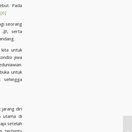
ebut. Pada
.
[6]
agi seorang
ta
andang.
kita untuk
ondisi jiwa
eduniawian.
rbuka untuk
 sehingga
jarang diri
n utama di
api setelah
n tertentu