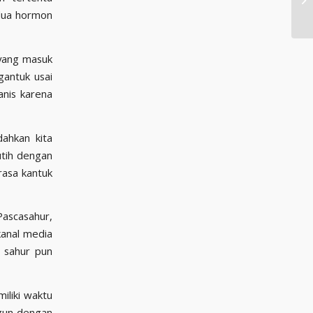
edua hormon
 yang masuk
gantuk usai
anis karena
ahkan kita
utih dengan
rasa kantuk
Pascasahur,
kanal media
u sahur pun
iliki waktu
ngun dengan