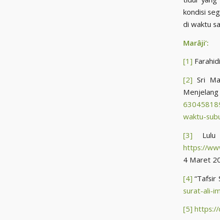
kondisi se
di waktu sa
Marâji’:
[1]
Farahidi,
[2]
Sri Mal
Menje
6304581896
waktu-sub
[3]
Lulu 
https://ww
4 Maret 2
[4]
“Tafsir 
surat-ali-
[5]
https:/