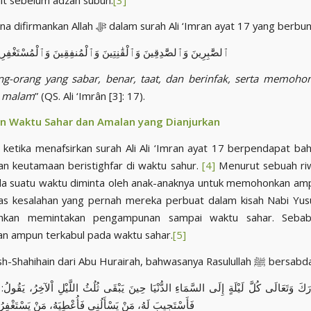
Sebagaimana difirmankan Allah ﷻ dalam surah Ali ‘Imran ayat 17 yang berbu
ٱلصَّٰبِرِينَ وَٱلصَّٰدِقِينَ وَٱلْقَٰنِتِينَ وَٱلْمُنفِقِينَ وَٱلْمُسْتَغْفِرِي
ang-orang yang sabar, benar, taat, dan berinfak, serta memo
r malam
” (QS. Ali ‘Imrân [3]: 17).
 Waktu Sahar dan Amalan yang Dianjurkan
r ketika menafsirkan surah Ali Ali ‘Imran ayat 17 berpendapat bah
n keutamaan beristighfar di waktu sahur.
[4]
Menurut sebuah riw
da suatu waktu diminta oleh anak-anaknya untuk memohonkan am
hkan memintakan pengampunan sampai waktu sahar. Seba
n ampun terkabul pada waktu sahar.
[5]
Di dalam ash-Shahihain dari Abu Hurairah, bahwasanya Rasulullah ﷺ 
َبَارَكَ وَتَعَالَى كُلَّ لَيْلَةٍ إِلَى السَّمَاءِ الدُّنْيَا حِينَ يَبْقَى ثُلُثُ اللَّيْلِ اْلآخِرُ، يَقُول
فَأَسْتَجِيبَ لَهُ، مَنْ يَسْأَلُنِي فَأُعْطِيَهُ، مَنْ يَسْتَغْفِرُن