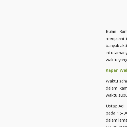
Bulan Ram
menjalani
banyak akt
ini utaman
Kapan Wak
Waktu saha
dalam kam
waktu subu
Ustaz Adi
pada 15-30
dalam lama
10-20 meni