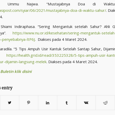
Ummu Najwa. “Mustajabnya Doa di Waktu 
rasipost.com/syiar/06/2021/mustajabnya-doa-di-waktu-sahur/
. Dia
4.
Shiami Indiraphasa. “Sering Mengantuk setelah Sahur? Ahli G
bnya”.
https://www.nu.or.id/kesehatan/sering-mengantuk-setelah-
p-penyebabnya-ltP6J
. Diakses pada 4 Maret 2024.
aradila. “5 Tips Ampuh Usir Kantuk Setelah Santap Sahur, Dijam
”.
https://health.grid.id/read/353225328/5-tips-ampuh-usir-kant
ur-dijamin-langsung-melek
. Diakses pada 4 Maret 2024.
uletin klik disini
s entry