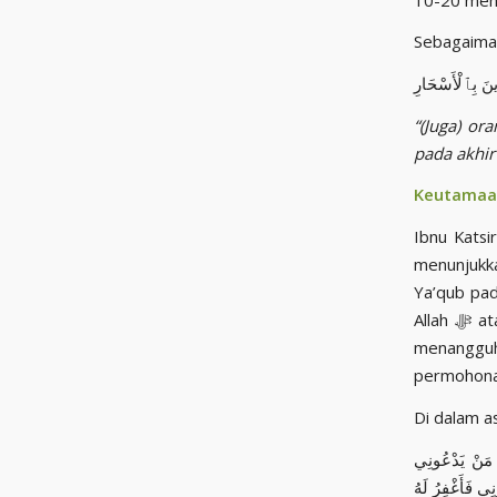
نَ بِٱلْأَسْحَارِ
“(Juga) or
pada akhi
Keutamaan
Ibnu Katsi
menunjukka
Ya’qub pa
Allah ﷻ atas kesalahan yang pernah mereka perbuat dalam kisah Nabi Yusuf u. Beliau
menanggu
permohona
ُ: مَنْ يَدْعُونِي
ِي فَأَغْفِرُ لَهُ