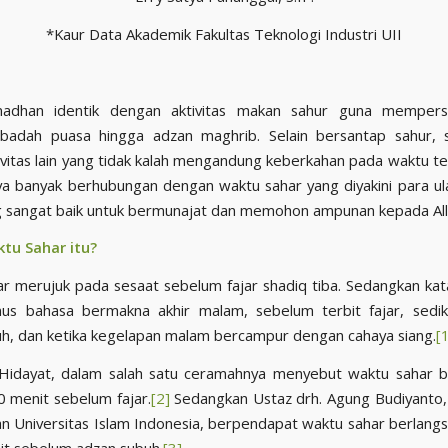
*Kaur Data Akademik Fakultas Teknologi Industri UII
adhan identik dengan aktivitas makan sahur guna mempersi
 ibadah puasa hingga adzan maghrib. Selain bersantap sahur, 
ivitas lain yang tidak kalah mengandung keberkahan pada waktu te
ya banyak berhubungan dengan waktu sahar yang diyakini para u
tu Sahar itu?
r merujuk pada sesaat sebelum fajar shadiq tiba. Sedangkan kata
us bahasa bermakna akhir malam, sebelum terbit fajar, sedik
h, dan ketika kegelapan malam bercampur dengan cahaya siang.
[
 Hidayat, dalam salah satu ceramahnya menyebut waktu sahar b
 menit sebelum fajar.
[2]
Sedangkan Ustaz drh. Agung Budiyanto, 
n Universitas Islam Indonesia, berpendapat waktu sahar berlangs
t sebelum adzan subuh.
[3]