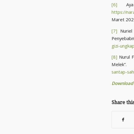
[6]
Aya 
https://na
Maret 202
[7]
Nuriel 
Penyeba
gizi-ungka
[8]
Nurul F
Melek
santap-sah
Download B
Share thi