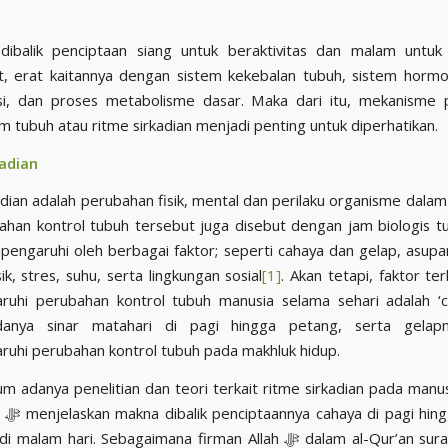
dibalik penciptaan siang untuk beraktivitas dan malam untuk
at, erat kaitannya dengan sistem kekebalan tubuh, sistem hormo
si, dan proses metabolisme dasar. Maka dari itu, mekanisme 
m tubuh atau ritme sirkadian menjadi penting untuk diperhatikan.
kadian
adian adalah perubahan fisik, mental dan perilaku organisme dalam 
ahan kontrol tubuh tersebut juga disebut dengan jam biologis t
dipengaruhi oleh berbagai faktor; seperti cahaya dan gelap, asup
isik, stres, suhu, serta lingkungan sosial
[1]
. Akan tetapi, faktor te
uhi perubahan kontrol tubuh manusia selama sehari adalah ‘c
Adanya sinar matahari di pagi hingga petang, serta gela
hi perubahan kontrol tubuh pada makhluk hidup.
um adanya penelitian dan teori terkait ritme sirkadian pada manu
etang,
m hari. Sebagaimana firman Allah ﷻ dalam al-Qur’an surah an-Nabâ’