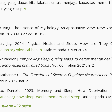
ting yang dapat kita lakukan untuk menjaga kapasitas memori 
ur yang cukup
[5]
.
A. King. The Science of Psychology: An Apreciative View. New Y
ion. 2020 M. Cet.k-5. h. 356.
, Jay. 2024. Physical Health and Sleep, How are They C
ation.org/physical-health
. Diakses pada 3 Mei 2024.
lexander J. “
Improving sleep quality leads to better mental heal
 randomized controlled trials
”, Vol. 60, Tahun 2021. h. 2.
atharine C. “
The Functions of Sleep: A Cognitive Neuroscience P
ahun 2022. hal. 2
o, Danielle. 2023. Memory and Sleep: How Deprivation t
dation.org/how-sleep-works/memory-and-sleep
Diakses pada 3 M
uletin klik disini