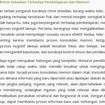
Ritme Sirkadian Terhadap Pembelajaran dan Memori
 terkait pengaruh buruknya ritme sirkadian, kurang waktu tidur, 
adang terhadap kesehatan fisik dan mental mungkin seringkali k
idak hanya itu, tidur juga berpengaruh terhadap pembelajaran, m
 proses kognitif lainnya. Pertama, kurangnya tidur mengakibatka
kesulitan untuk mempelajari sesuatu secara efektif. Kedua, tidu
 penting karena membantu proses konsolidasi memori. Keti
roses kognitif lainnya adalah kesulitan fokus dan belajar, b
an mengambil keputusan, dan buruknya kontrol emosi dan perilaku
daya ingat merupakan hubungan yang kompleks. Menurut penelitia
iki tidak cukup waktu tidur memiliki kesulitan untuk menging
lama tidur terjadi proses konsolidasi memori dalam otak. Konsoli
ses dimana informasi yang baru diperoleh atau dipelajari diubah d
tan jangka panjang. Ingatan yang relevan, akan dipertahankan 
 mendatang, sedangkan ingatan yang tidak relevan akan dil
 melibatkan perubahan struktural dan fungsional di otak. Dengan b
up, dapat membantu proses informasi baru saat terbangun. Seh