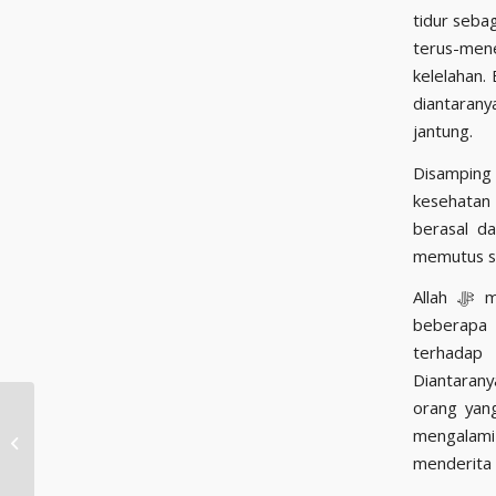
tidur sebag
terus-mene
kelelahan.
diantarany
jantung.
Disamping
kesehatan ment
berasal d
memutus se
Allah ﷻ menciptakan tidur untuk beristirahat dari kegelisahan tersebut. Sehingga,
beberapa mufassir j
terhadap 
Diantarany
orang yang
Stay Positive dengan
mengalami
Berpikir Positif Pada
menderita 
Allah