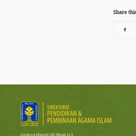
Share thi
Gedung Masjid Ulil Albab Lt.3