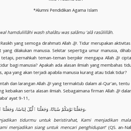
*Alumni Pendidikan Agama Islam
wal hamdulillâhi wash shalâtu was salâmu ‘alâ rasûlillâh.
ang semoga dirahmati Allah ﷻ. Tidur merupakan aktivitas rutin untuk
at yang dilakukan manusia. Sekitar sepertiga umur manusia, dihab
tetapi, pernahkah teman-teman berpikir mengapa Allah ﷻ ciptakan malam
 tidur bagi manusia? Apakah ada alasan ilmiah yang membahas tid
s, apa yang akan terjadi apabila manusia kurang atau tidak tidur?
an Allah ﷻ yang termaktub dalam al-Qur’an, tentu didalamnya
baikan serta alasan ilmiah. Sebagaimana firman Allah ﷻ dalam al-Qur’an
aba’ ayat 9-11,
وَجَعَلْنَا نَوْمَكُمْ سُبَاتًا، وَجَعَلْنَا ٱلَّيْلَ لِبَاسًا، وَجَعَلْنَا ٱلنَّهَارَ مَعَاشًا،
jadikan tidurmu untuk beristirahat
,
Kami menjadikan mala
ami menjadikan siang untuk mencari penghidupan
” (QS. an-Nab