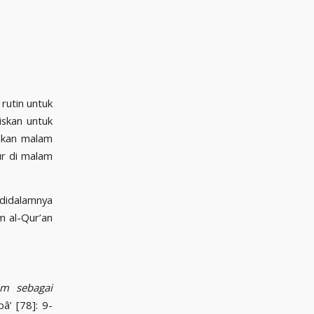
iskan untuk
ur di malam
m sebagai
â’ [78]: 9-