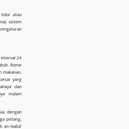
 tidur atau
nal, sistem
pengaturan
interval 24
ubuh. Ritme
an makanan,
rbesar yang
ahaya’ dan
pnya malam
sia, dengan