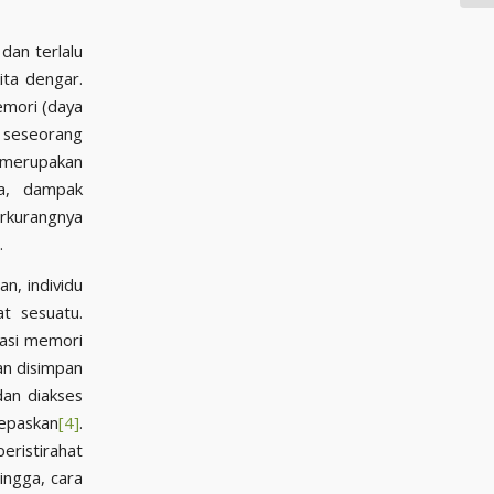
dan terlalu
ita dengar.
emori (daya
n seseorang
r merupakan
ga, dampak
erkurangnya
.
n, individu
at sesuatu.
dasi memori
an disimpan
dan diakses
epaskan
[4]
.
eristirahat
ingga, cara