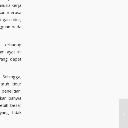
anusia kerja
akan merasa
ngan tidur,
ngguan pada
t terhadap
 yang dapat
enelitian.
askan bahwa
lebih besar
yang tidak