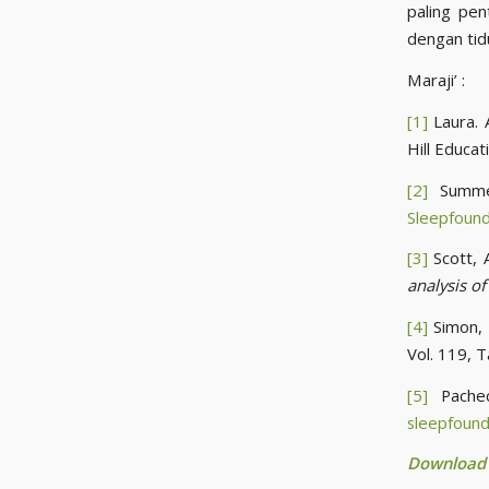
paling pen
dengan tid
Maraji’ :
[1]
Laura. 
Hill Educat
[2]
Summer
Sleepfound
[3]
Scott, A
analysis of
[4]
Simon, K
Vol. 119, T
[5]
Pachec
sleepfoun
Download B