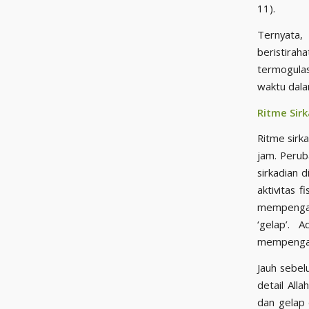
11).
Ternyata, 
beristirah
termogula
waktu dala
Ritme Sir
Ritme sirk
jam. Perub
sirkadian 
aktivitas f
mempengar
‘gelap’. 
mempengaru
Jauh sebel
detail Allah ﷻ menjelaskan makna dibalik penciptaannya cahaya di pagi hingga p
dan gelap di mala