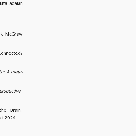
kita adalah
ork: McGraw
onnected?
th: A meta-
erspective
”.
he Brain.
ei 2024.