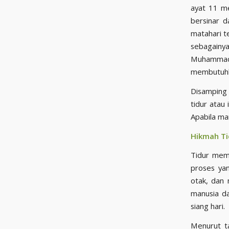
ayat 11 meruj
bersinar 
matahari t
sebagainya
Muhammad 
membutuhka
Disamping 
tidur atau
Apabila ma
Hikmah Ti
Tidur memi
proses yan
otak, dan 
manusia da
siang hari.
Menurut ta