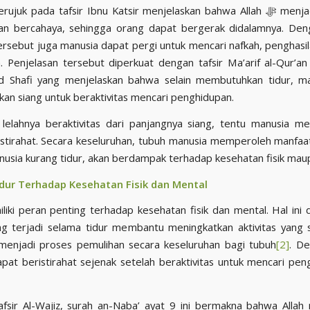
uk pada tafsir Ibnu Katsir menjelaskan bahwa Allah ﷻ menjadikan siang
dan bercahaya, sehingga orang dapat bergerak didalamnya. Den
ersebut juga manusia dapat pergi untuk mencari nafkah, penghasila
. Penjelasan tersebut diperkuat dengan tafsir Ma’arif al-Qur’an
Shafi yang menjelaskan bahwa selain membutuhkan tidur, ma
n siang untuk beraktivitas mencari penghidupan.
lelahnya beraktivitas dari panjangnya siang, tentu manusia 
 istirahat. Secara keseluruhan, tubuh manusia memperoleh manfaat 
nusia kurang tidur, akan berdampak terhadap kesehatan fisik mau
dur Terhadap Kesehatan Fisik dan Mental
liki peran penting terhadap kesehatan fisik dan mental. Hal ini 
g terjadi selama tidur membantu meningkatkan aktivitas yang
menjadi proses pemulihan secara keseluruhan bagi tubuh
[2]
. De
pat beristirahat sejenak setelah beraktivitas untuk mencari pen
fsir Al-Wajiz, surah an-Naba’ ayat 9 ini bermakna bahwa Allah