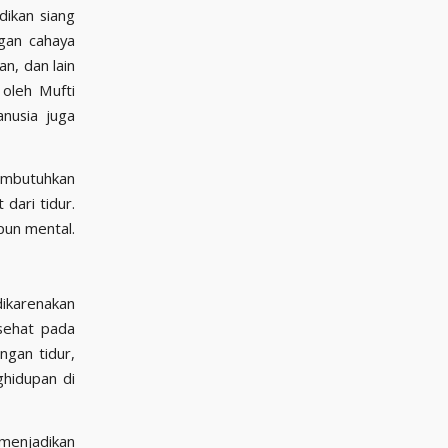
gan cahaya
n, dan lain
 oleh Mufti
nusia juga
membutuhkan
dari tidur.
pun mental.
dikarenakan
 sehat pada
ngan tidur,
ghidupan di
 menjadikan