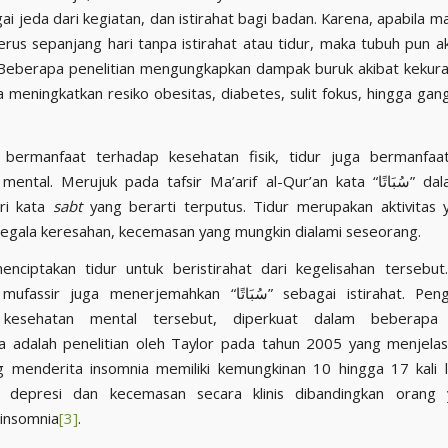
ai jeda dari kegiatan, dan istirahat bagi badan. Karena, apabila m
rus sepanjang hari tanpa istirahat atau tidur, maka tubuh pun 
 Beberapa penelitian mengungkapkan dampak buruk akibat kekura
a meningkatkan resiko obesitas, diabetes, sulit fokus, hingga ga
 bermanfaat terhadap kesehatan fisik, tidur juga bermanfaa
al. Merujuk pada tafsir Ma’arif al-Qur’an kata “سُبَاتًا” dalam ayat ini
ari kata
sabt
yang berarti terputus. Tidur merupakan aktivitas
gala keresahan, kecemasan yang mungkin dialami seseorang.
uga menerjemahkan “سُبَاتًا” sebagai istirahat. Pengaruh tidur
kesehatan mental tersebut, diperkuat dalam beberapa p
a adalah penelitian oleh Taylor pada tahun 2005 yang menjel
 menderita insomnia memiliki kemungkinan 10 hingga 17 kali 
 depresi dan kecemasan secara klinis dibandingkan orang 
insomnia
[3]
.