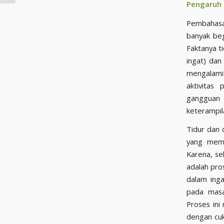
Pengaruh 
Pembahasan
banyak beg
Faktanya t
ingat) dan
mengalami 
aktivitas
gangguan p
keterampil
Tidur dan 
yang memil
Karena, se
adalah pro
dalam inga
pada masa
Proses ini
dengan cuk