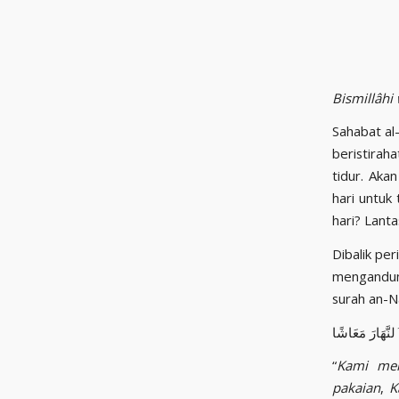
Bismillâhi 
Sahabat al-Rasikh y
beristirah
tidur. Akan 
hari untuk
hari? Lanta
Dibalik perintah dan larang
mengandung ke
surah an-N
“
Kami men
pakaian
,
K