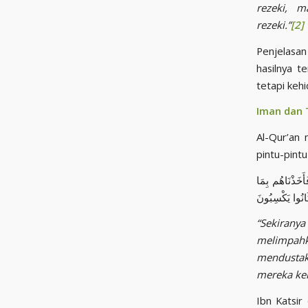
rezeki, m
rezeki.”
[2]
Penjelasan
hasilnya t
tetapi keh
Iman dan 
Al-Qur’an
أَخَذْنَاهُم بِمَا
انُوا يَكْسِبُونَ
“Sekiran
melimpahk
mendustak
mereka ker
Ibn Katsir