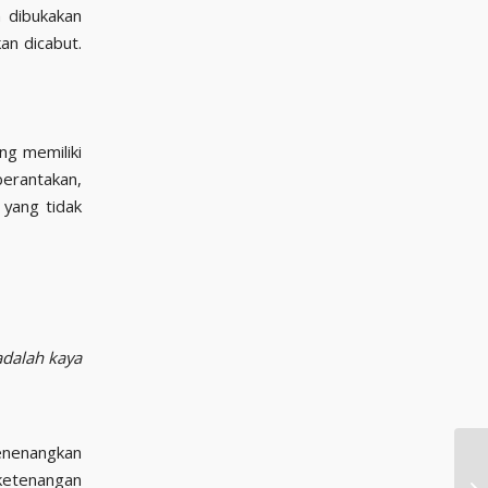
 dibukakan
an dicabut.
ng memiliki
berantakan,
 yang tidak
adalah kaya
enenangkan
 ketenangan