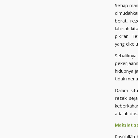
Setiap man
dimudahkan oleh Allâh ﷻ. Namun, kenyat
berat, rez
lahiriah k
pikiran. T
yang dikelu
Sebalikny
pekerjaan
hidupnya j
tidak mena
Dalam situ
rezeki sej
keberkahan dari Allâh ﷻ. Dan salah sa
adalah dos
Maksiat s
Rasûlullâh ﷺ telah mengingatkan bahwa dosa dan maksiat memiliki dampak langsung