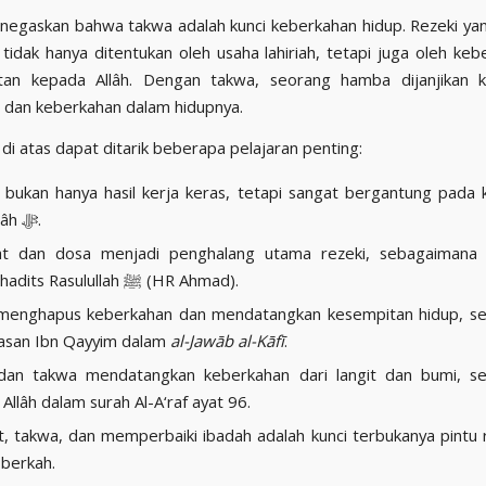
enegaskan bahwa takwa adalah kunci keberkahan hidup. Rezeki yan
tidak hanya ditentukan oleh usaha lahiriah, tetapi juga oleh kebe
tan kepada Allâh. Dengan takwa, seorang hamba dijanjikan 
 dan keberkahan dalam hidupnya.
 di atas dapat ditarik beberapa pelajaran penting:
 bukan hanya hasil kerja keras, tetapi sangat bergantung pada
dari Allâh ﷻ.
at dan dosa menjadi penghalang utama rezeki, sebagaimana 
dalam hadits Rasulullah ﷺ (HR Ahmad).
menghapus keberkahan dan mendatangkan kesempitan hidup, s
asan Ibn Qayyim dalam
al-Jawāb al-Kāfī
.
dan takwa mendatangkan keberkahan dari langit dan bumi, s
 Allâh dalam surah Al-A‘raf ayat 96.
, takwa, dan memperbaiki ibadah adalah kunci terbukanya pintu 
berkah.