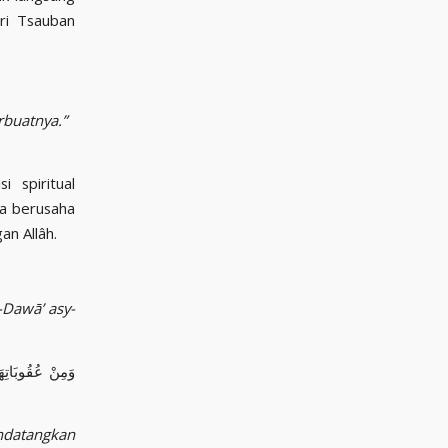
ri Tsauban
rbuatnya.”
 spiritual
ja berusaha
an Allâh.
d-Dawā’ asy-
وَمِنْ عُقُوبَاتِهَا
endatangkan