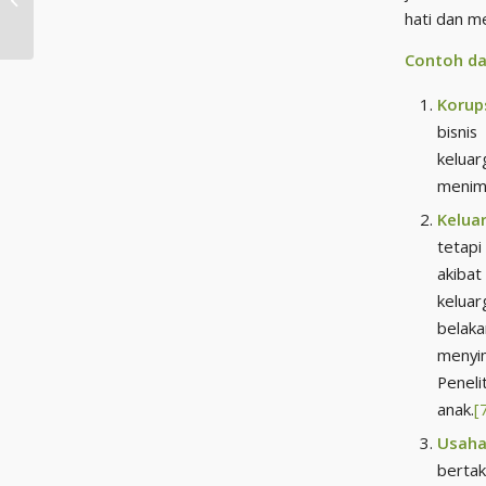
hati dan m
untuk Menoleh
Contoh da
Korup
bisni
kelua
menim
Kelua
tetapi
akibat
kelua
belak
menyi
Penel
anak.
[
Usaha
bertak