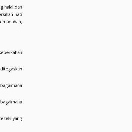
g halal dan
rsihan hati
kemudahan,
 keberkahan
ditegaskan
ebagaimana
ebagaimana
rezeki yang