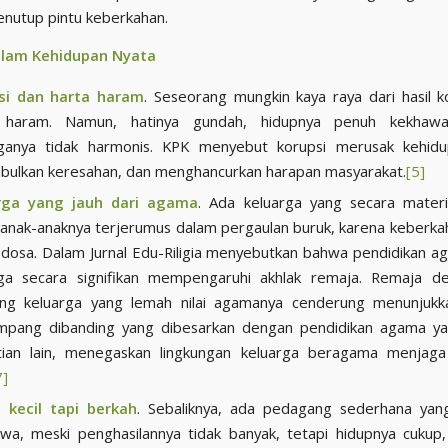
enutup pintu keberkahan.
lam Kehidupan Nyata
si dan harta haram
. Seseorang mungkin kaya raya dari hasil k
s haram. Namun, hatinya gundah, hidupnya penuh kekhawa
rganya tidak harmonis. KPK menyebut korupsi merusak kehidup
bulkan keresahan, dan menghancurkan harapan masyarakat.
[5]
rga yang jauh dari agama
. Ada keluarga yang secara materi
 anak-anaknya terjerumus dalam pergaulan buruk, karena keberka
 dosa. Dalam Jurnal Edu-Riligia menyebutkan bahwa pendidikan 
rga secara signifikan mempengaruhi akhlak remaja. Remaja de
ang keluarga yang lemah nilai agamanya cenderung menunjukka
mpang dibanding yang dibesarkan dengan pendidikan agama ya
itian lain, menegaskan lingkungan keluarga beragama menjaga 
7]
 kecil tapi berkah
. Sebaliknya, ada pedagang sederhana yang
wa, meski penghasilannya tidak banyak, tetapi hidupnya cukup