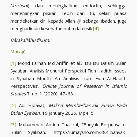
(
kortisol
) dan meningkatkan endorfin, sehingga
menenangkan pikiran. Lebih dari itu, selain puasa
mendekatkan diri kepada Allah ﷻ sebagai ibadah, juga
menghadirkan kesehatan batin dan fisik.
[4]
Bârakallâhu fîkum.
Maraji’ :
[1]
Mohd Farhan Md Ariffin et al., ‘Isu-Isu Dalam Bulan
Syaaban: Analisis Menurut Perspektif Fiqh Hadith: Issues
in Syaaban Month: An Analysis from Fiqh Al-Hadith
Perspectives’,
Online Journal of Research in Islamic
Studies
7, no. 1 (2020): 47–68.
[2]
Adi Hidayat,
Makna Memberbanyak Puasa Pada
Bulan Sya’ban
, 19 January 2026, Mp4, 5.
[3]
Muhammad Abduh Tuasikal, “Banyak Berpuasa di
Bulan Syakban.” https://rumaysho.com/384-banyak-