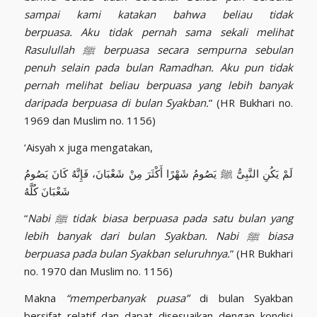
sampai kami katakan bahwa beliau tidak
berpuasa.
Aku tidak pernah sama sekali melihat
Rasulullah
ﷺ
berpuasa secara sempurna sebulan
penuh selain pada bulan Ramadhan. Aku pun tidak
pernah melihat beliau berpuasa yang lebih banyak
daripada berpuasa di bulan Syakban.
” (HR Bukhari no.
1969 dan Muslim no. 1156)
‘Aisyah x juga mengatakan,
لَمْ يَكُنِ النَّبِىُّ ﷺ يَصُومُ شَهْرًا أَكْثَرَ مِنْ شَعْبَانَ، فَإِنَّهُ كَانَ يَصُومُ
شَعْبَانَ كُلَّهُ
“
Nabi
ﷺ
tidak biasa berpuasa pada satu bulan yang
lebih banyak dari bulan Syakban. Nabi
ﷺ
biasa
berpuasa pada bulan Syakban seluruhnya.
” (HR Bukhari
no. 1970 dan Muslim no. 1156)
Makna
“memperbanyak puasa”
di bulan Syakban
bersifat relatif dan dapat disesuaikan dengan kondisi