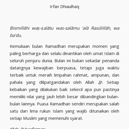
Irfan Dhiaulhaq
Bismillāhi waṣ-ṣalātu was-salāmu ‘alā Rasūlillāh, wa
ba‘du.
Kemuliaan bulan Ramadhan merupakan momen yang
paling berharga dan selalu dinantikan oleh umat Islam di
seluruh penjuru dunia. Bulan ini bukan sekadar penanda
datangnya kewajiban berpuasa, tetapi juga waktu
terbaik untuk meraih limpahan rahmat, ampunan, dan
pahala yang dilipatgandakan oleh Allah ﷻ. Setiap
kebaikan yang dilakukan baik sekecil apa pun pastinya
memiliki nilai yang jauh lebih besar dibandingkan bulan-
bulan lainnya. Puasa Ramadhan sendiri merupakan salah
satu dari lima rukun Islam yang wajib ditunaikan oleh
setiap Muslim yang memenuhi syarat.
Allah ﷻ berfirman: