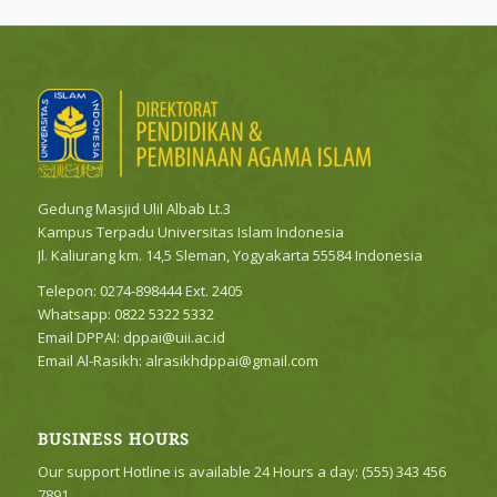
Gedung Masjid Ulil Albab Lt.3
Kampus Terpadu Universitas Islam Indonesia
Jl. Kaliurang km. 14,5 Sleman, Yogyakarta 55584 Indonesia
Telepon: 0274-898444 Ext. 2405
Whatsapp:
0822 5322 5332
Email DPPAI:
dppai@uii.ac.id
Email Al-Rasikh:
alrasikhdppai@gmail.com
BUSINESS HOURS
Our support Hotline is available 24 Hours a day: (555) 343 456
7891