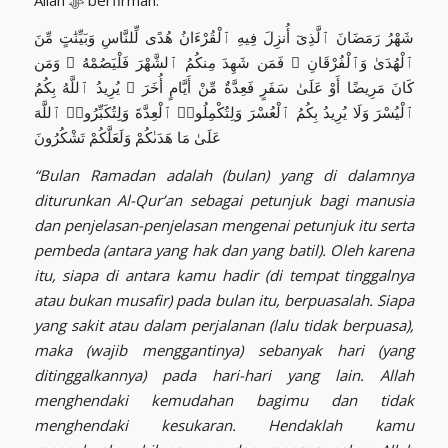
شَهْرُ رَمَضَانَ ٱلَّذِىٓ أُنزِلَ فِيهِ ٱلْقُرْءَانُ هُدًى لِّلنَّاسِ وَبَيِّنَٰتٍ مِّنَ
ٱلْهُدَىٰ وَٱلْفُرْقَانِ ۚ فَمَن شَهِدَ مِنكُمُ ٱلشَّهْرَ فَلْيَصُمْهُ ۖ وَمَن
كَانَ مَرِيضًا أَوْ عَلَىٰ سَفَرٍ فَعِدَّةٌ مِّنْ أَيَّامٍ أُخَرَ ۗ يُرِيدُ ٱللَّهُ بِكُمُ
ٱلْيُسْرَ وَلَا يُرِيدُ بِكُمُ ٱلْعُسْرَ وَلِتُكْمِلُوا۟ ٱلْعِدَّةَ وَلِتُكَبِّرُوا۟ ٱللَّهَ
عَلَىٰ مَا هَدَىٰكُمْ وَلَعَلَّكُمْ تَشْكُرُونَ
“Bulan Ramadan adalah (bulan) yang di dalamnya
diturunkan Al-Qur’an sebagai petunjuk bagi manusia
dan penjelasan-penjelasan mengenai petunjuk itu serta
pembeda (antara yang hak dan yang batil). Oleh karena
itu, siapa di antara kamu hadir (di tempat tinggalnya
atau bukan musafir) pada bulan itu, berpuasalah. Siapa
yang sakit atau dalam perjalanan (lalu tidak berpuasa),
maka (wajib menggantinya) sebanyak hari (yang
ditinggalkannya) pada hari-hari yang lain. Allah
menghendaki kemudahan bagimu dan tidak
menghendaki kesukaran. Hendaklah kamu