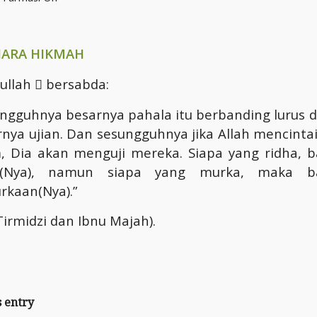
ARA HIKMAH
lullah

bersabda:
ngguhnya besarnya pahala itu berbanding lurus 
nya ujian. Dan sesungguhnya jika Allah mencinta
, Dia akan menguji mereka. Siapa yang ridha, b
a(Nya), namun siapa yang murka, maka ba
rkaan(Nya).
”
Tirmidzi dan Ibnu Majah).
s entry