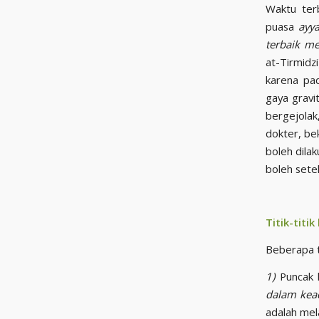
Waktu ter
puasa
ayy
terbaik me
at-Tirmidz
karena pad
gaya gravi
bergejola
dokter, be
boleh dilak
boleh setel
Titik-titi
Beberapa t
1)
Puncak k
dalam kea
adalah mel