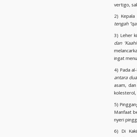
vertigo, sa
2) Kepala
tengah “qa
3) Leher ki
dan ‘Kaahi
melancarka
ingat menu
4) Pada al-
antara du
asam, dan 
kolesterol
5) Pinggan
Manfaat be
nyeri ping
6) Di Kak