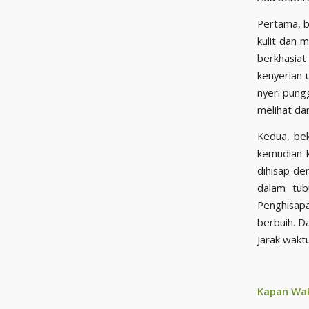
Pertama,
b
kulit dan 
berkhasiat
kenyerian 
nyeri pung
melihat da
Kedua, be
kemudian k
dihisap de
dalam tub
Penghisapa
berbuih. Da
Jarak wakt
Kapan Wak