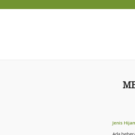
ME
Jenis Hij
Ada bebera