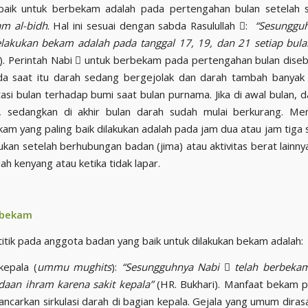
baik untuk berbekam adalah pada pertengahan bulan setelah se
am al-bidh
. Hal ini sesuai dengan sabda Rasulullah :
“Sesunggu
lakukan bekam adalah pada tanggal 17, 19, dan 21 setiap bula
i). Perintah Nabi  untuk berbekam pada pertengahan bulan dise
a saat itu darah sedang bergejolak dan darah tambah banyak 
tasi bulan terhadap bumi saat bulan purnama. Jika di awal bulan, 
k, sedangkan di akhir bulan darah sudah mulai berkurang
.
Men
kam yang paling baik dilakukan adalah pada jam dua atau jam tiga s
ukan setelah berhubungan badan (jima) atau aktivitas berat lainny
ah kenyang atau ketika tidak lapar.
k bekam
itik pada anggota badan yang baik untuk dilakukan bekam adalah:
epala (
ummu mughits
):
“Sesungguhnya Nabi

telah berbekam
daan ihram karena sakit kepala”
(HR. Bukhari). Manfaat bekam pad
ancarkan sirkulasi darah di bagian kepala. Gejala yang umum diras