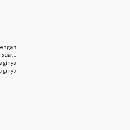
dengan
i suatu
aginya
ginya