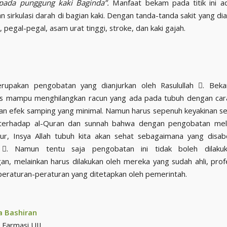
pada punggung kaki Baginda”.
Manfaat bekam pada titik ini a
 sirkulasi darah di bagian kaki. Dengan tanda-tanda sakit yang di
pegal-pegal, asam urat tinggi, stroke, dan kaki gajah.
upakan pengobatan yang dianjurkan oleh Rasulullah . Beka
nis mampu menghilangkan racun yang ada pada tubuh dengan car
an efek samping yang minimal. Namun harus sepenuh keyakinan 
n terhadap al-Quran dan sunnah bahwa dengan pengobatan mel
ur, Insya Allah tubuh kita akan sehat sebagaimana yang disa
h . Namun tentu saja pengobatan ini tidak boleh dilaku
n, melainkan harus dilakukan oleh mereka yang sudah ahli, prof
peraturan-peraturan yang ditetapkan oleh pemerintah.
ia Bashiran
Farmasi UII