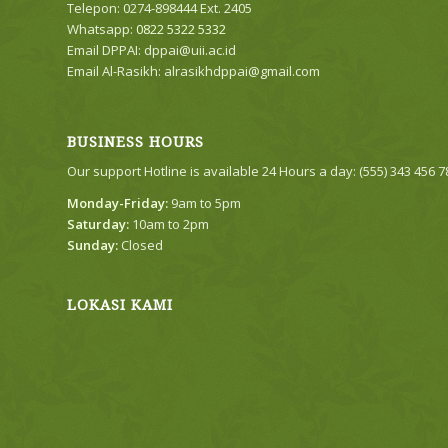
Telepon: 0274-898444 Ext. 2405
Whatsapp:
0822 5322 5332
Email DPPAI:
dppai@uii.ac.id
Email Al-Rasikh:
alrasikhdppai@gmail.com
BUSINESS HOURS
Our support Hotline is available 24 Hours a day: (555) 343 456 
Monday-Friday:
9am to 5pm
Saturday:
10am to 2pm
Sunday:
Closed
LOKASI KAMI