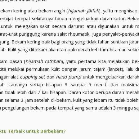
ekam kering atau bekam angin (
hijamah jâffah
), yaitu menghisa
memijat tempat sekitarnya tanpa mengeluarkan darah kotor. Bekam
 untuk melegakan sakit secara darurat atau digunakan untuk 
urat-urat punggung karena sakit rheumatik, juga penyakit-penyak
gung. Bekam kering baik bagi orang yang tidak tahan suntikan jaru
rah. Kulit yang dibekam akan tampak merah kehitam-hitaman selam
kam basah
(
hijamah rathbah
), yaitu pertama kita melakukan be
ita melukai permukaan kulit dengan jarum tajam (lancet), lalu di
ngan alat
cupping set
dan
hand pump
untuk mengeluarkan darah
uh. Lamanya setiap hisapan 3 sampai 5 menit, dan maksima
n tidak lebih dari 7 kali hisapan. Darah kotor berupa darah mera
n selama 3 jam setelah di-bekam, kulit yang lebam itu tidak boleh 
u pengulangan bekam pada tempat yang sama adalah 3 minggu saj
tu Terbaik untuk Berbekam?