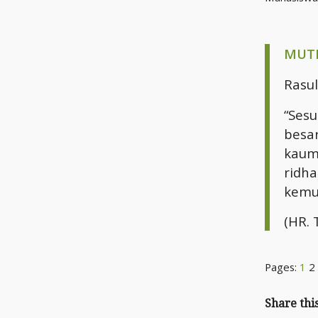
MUTI
Rasu
“
Sesu
besar
kaum
ridh
kemu
(HR. 
Pages:
1
2
Share thi