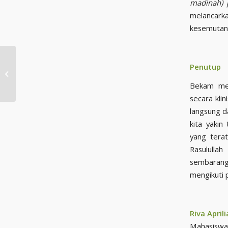
madinah) 
melancarkan
kesemutan, 
Penutup
Rekayasa Sosial Rasulullah di Era
Kontemporer
Bekam mer
secara kli
langsung d
kita yaki
yang terat
Rasululla
sembaranga
mengikuti 
Riva April
Mahasiswa 