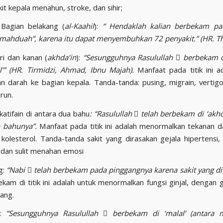
kit kepala menahun, stroke, dan sihir;
 Bagian belakang (
al-Kaahil
):
“ Hendaklah kalian berbekam pa
mahduah”, karena itu dapat menyembuhkan 72 penyakit.” (HR. Th
ri dan kanan (
akhda’in
):
“Sesungguhnya Rasulullah

berbekam d
l’” (HR. Tirmidzi, Ahmad, Ibnu Majah).
Manfaat pada titik ini a
n darah ke bagian kepala. Tanda-tanda: pusing, migrain, vertig
run.
katifain di antara dua bahu
: “Rasulullah

telah berbekam di ‘akhd
a bahunya”.
Manfaat pada titik ini adalah menormalkan tekanan d
kolesterol. Tanda-tanda sakit yang dirasakan gejala hipertensi,
, dan sulit menahan emosi
g:
“Nabi

telah berbekam pada pinggangnya karena sakit yang di
kam di titik ini adalah untuk menormalkan fungsi ginjal, dengan ge
gang.
i:
“Sesungguhnya Rasulullah

berbekam di ‘malal’ (antara