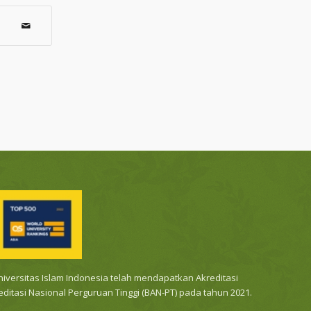
Universitas Islam Indonesia telah mendapatkan Akreditasi
reditasi Nasional Perguruan Tinggi (BAN-PT) pada tahun 2021.