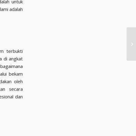
dalah untuk
alami adalah
ES
HA
m terbukti
a di angkat
sebagaimana
alui bekam
bdakan oleh
kan secara
esional dan