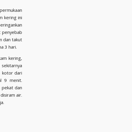
p permukaan
 kering ini
meringankan
it penyebab
m dan takut
a 3 hari.
kam kering,
 sekitarnya
 kotor dari
l 9 menit.
h pekat dan
disiram air.
a.