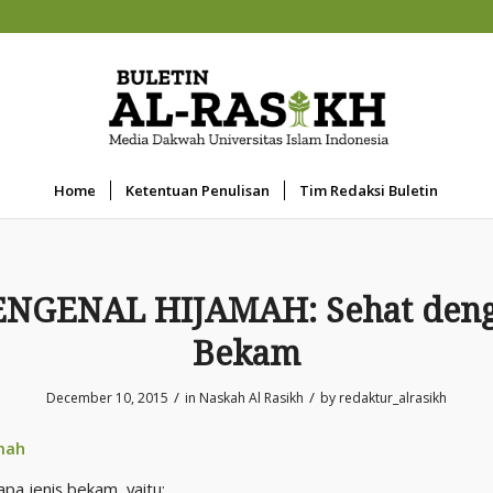
Home
Ketentuan Penulisan
Tim Redaksi Buletin
NGENAL HIJAMAH: Sehat den
Bekam
/
/
December 10, 2015
in
Naskah Al Rasikh
by
redaktur_alrasikh
amah
pa jenis bekam, yaitu: