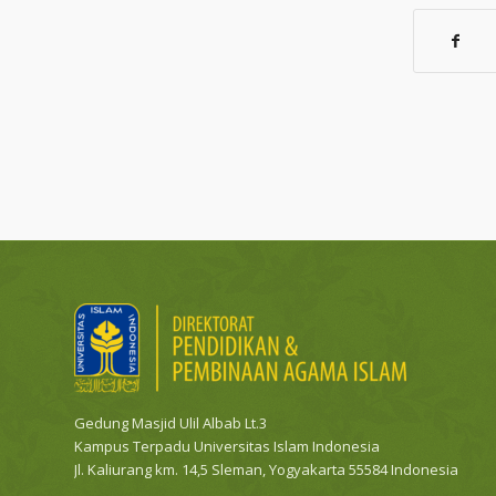
Gedung Masjid Ulil Albab Lt.3
Kampus Terpadu Universitas Islam Indonesia
Jl. Kaliurang km. 14,5 Sleman, Yogyakarta 55584 Indonesia