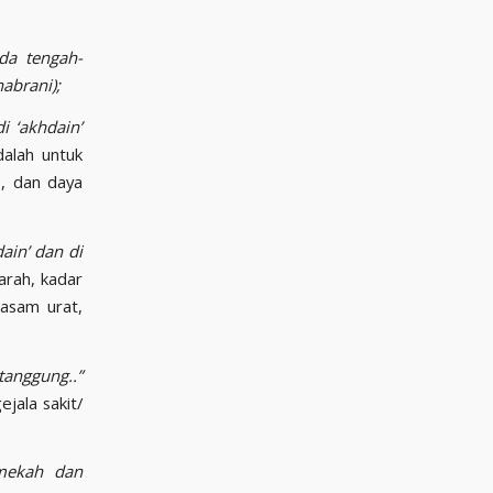
da tengah-
abrani);
i ‘akhdain’
dalah untuk
o, dan daya
ain’ dan di
arah, kadar
 asam urat,
tanggung..”
jala sakit/
 mekah dan