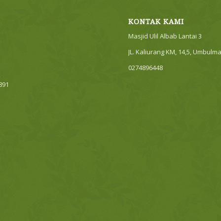
KONTAK KAMI
Masjid Ulil Albab Lantai 3
JL. Kaliurang KM, 14,5, Umbulm
0274896448
7891