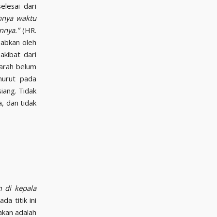
lesai dari
hnya waktu
nnya.”
(HR.
babkan oleh
akibat dari
darah belum
urut pada
iang. Tidak
a, dan tidak
 di kepala
a titik ini
akan adalah