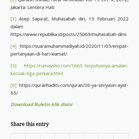
Jakarta: Lentera Hati
[3]
Asep Sapa’at, Muhasabah diri, 15 Februari 2022
dalam
https://www.republika.id/posts/25069/muhasabah-diris
[4]
https://suaramuhammadiyah.id/2020/11/05/empat-
pertanyaan-di-hari-kiamat/
[5]
https://rumaysho.com/1663-terputusnya-amalan-
kecuali-tiga-perkara.html
[6]
https://quranhadits.com/quran/36-ya-sin/yasin-ayat-
65/
Download Buletin klik disini
Share this entry