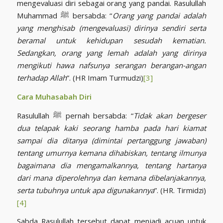
mengevaluasi diri sebagai orang yang pandai. Rasulullah
Muhammad ﷺ bersabda: “
Orang yang pandai adalah
yang menghisab (mengevaluasi) dirinya sendiri serta
beramal untuk kehidupan sesudah kematian.
Sedangkan, orang yang lemah adalah yang dirinya
mengikuti hawa nafsunya serangan berangan-angan
terhadap Allah
”. (HR Imam Turmudzi)
[3]
Cara Muhasabah Diri
Rasulullah ﷺ pernah bersabda: “
Tidak akan bergeser
dua telapak kaki seorang hamba pada hari kiamat
sampai dia ditanya (dimintai pertanggung jawaban)
tentang umurnya kemana dihabiskan, tentang ilmunya
bagaimana dia mengamalkannya, tentang hartanya
dari mana diperolehnya dan kemana dibelanjakannya,
serta tubuhnya untuk apa digunakannya
”. (HR. Tirmidzi)
[4]
Sabda Rasulullah tersebut dapat menjadi acuan untuk