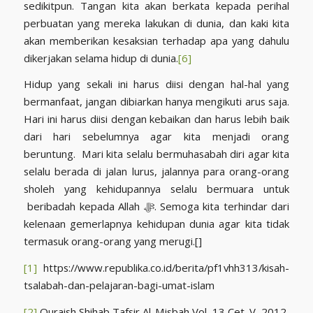
sedikitpun. Tangan kita akan berkata kepada perihal
perbuatan yang mereka lakukan di dunia, dan kaki kita
akan memberikan kesaksian terhadap apa yang dahulu
dikerjakan selama hidup di dunia.
[6]
Hidup yang sekali ini harus diisi dengan hal-hal yang
bermanfaat, jangan dibiarkan hanya mengikuti arus saja.
Hari ini harus diisi dengan kebaikan dan harus lebih baik
dari hari sebelumnya agar kita menjadi orang
beruntung. Mari kita selalu bermuhasabah diri agar kita
selalu berada di jalan lurus, jalannya para orang-orang
sholeh yang kehidupannya selalu bermuara untuk
beribadah kepada Allah ﷻ. Semoga kita terhindar dari
kelenaan gemerlapnya kehidupan dunia agar kita tidak
termasuk orang-orang yang merugi.[]
[1]
https://www.republika.co.id/berita/pf1vhh313/kisah-
tsalabah-dan-pelajaran-bagi-umat-islam
[2]
Quraish Shihab,Tafsir Al-Misbah Vol. 13 Cet. V, 2012,