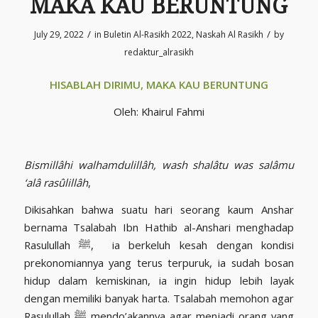
MAKA KAU BERUNTUNG
/
/
July 29, 2022
in
Buletin Al-Rasikh 2022
,
Naskah Al Rasikh
by
redaktur_alrasikh
HISABLAH DIRIMU, MAKA KAU BERUNTUNG
Oleh: Khairul Fahmi
Bismillâhi walhamdulillâh, wash shalâtu was salâmu
‘alâ rasûlillâh
,
Dikisahkan bahwa suatu hari seorang kaum Anshar
bernama Tsalabah Ibn Hathib al-Anshari menghadap
Rasulullah ﷺ, ia berkeluh kesah dengan kondisi
prekonomiannya yang terus terpuruk, ia sudah bosan
hidup dalam kemiskinan, ia ingin hidup lebih layak
dengan memiliki banyak harta. Tsalabah memohon agar
Rasulullah ﷺ mendo’akannya agar menjadi orang yang