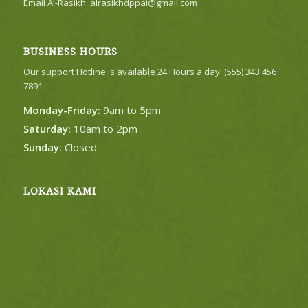
Email Al-Rasikh:
alrasikhdppai@gmail.com
BUSINESS HOURS
Our support Hotline is available 24 Hours a day: (555) 343 456
7891
Monday-Friday:
9am to 5pm
Saturday:
10am to 2pm
Sunday:
Closed
LOKASI KAMI