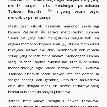
memilik banyak harta. Mendengar permohonan
Tsalabah, Rasulullah ﷺ langsung secara tegas
menolaknya permintaanya.
Meski telah ditolak, Tsalabah memohon sekali lagi
kepada Rasulullah ﷺ seraya mengucapkan sumpah
“Demi Zat yang telah mengutusmu dengan hak. Jika
engkau memohon kepada Allah ﷻ, lalu dia memberiku
kekayaan, niscaya aku akan memberikan hak kepada
setiap yang berhak menerimanya. Mendengar sumpah
yang Tsalabah ucapkan, akhirnya Rasulullah ﷺ berkenan
mendo’akannya agar diberi banyak rezeki. Akhirnya
Tsalabah diberikan rezeki seekor unta dan domba, ia
sangat senang dan gembira, kemudian hari-harinya
disibukkan dengan mengurus hewan ternaknya yang
lambat laun semakin banyak jumlahnya.
Karena kesibukannya mengurus hewan ternaknya,
Tsalabah kerap kali tidak hadir saat shalat berjamaah,