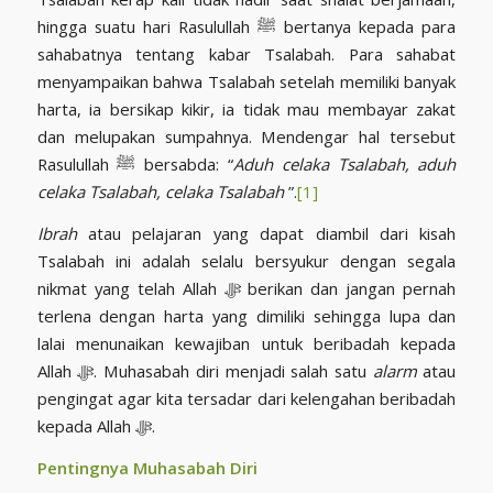
hingga suatu hari Rasulullah ﷺ bertanya kepada para
sahabatnya tentang kabar Tsalabah. Para sahabat
menyampaikan bahwa Tsalabah setelah memiliki banyak
harta, ia bersikap kikir, ia tidak mau membayar zakat
dan melupakan sumpahnya. Mendengar hal tersebut
Rasulullah ﷺ bersabda: “
Aduh celaka Tsalabah, aduh
celaka Tsalabah, celaka Tsalabah
”.
[1]
Ibrah
atau pelajaran yang dapat diambil dari kisah
Tsalabah ini adalah selalu bersyukur dengan segala
nikmat yang telah Allah ﷻ berikan dan jangan pernah
terlena dengan harta yang dimiliki sehingga lupa dan
lalai menunaikan kewajiban untuk beribadah kepada
Allah ﷻ. Muhasabah diri menjadi salah satu
alarm
atau
pengingat agar kita tersadar dari kelengahan beribadah
kepada Allah ﷻ.
Pentingnya Muhasabah Diri