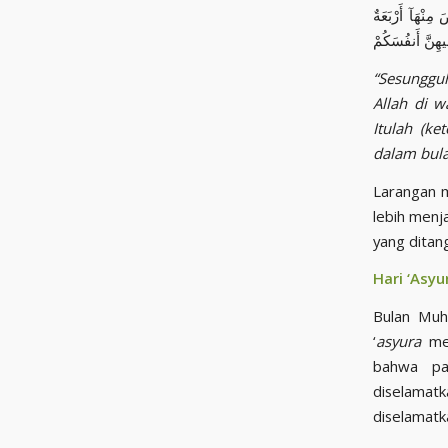
نْهَآ أَرْبَعَةٌ
“Sesungguh
Allah di 
Itulah (k
dalam bula
Larangan m
lebih menj
yang ditan
Hari ‘Asyu
Bulan Muha
‘
asyura
me
bahwa pa
diselamatk