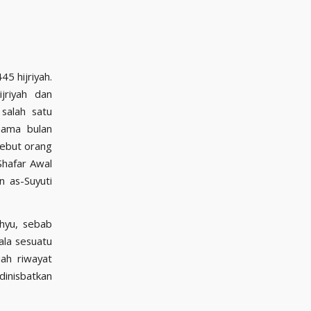
.
5 hijriyah.
jriyah dan
salah satu
nama bulan
sebut orang
Shafar Awal
hyu, sebab
 dinisbatkan