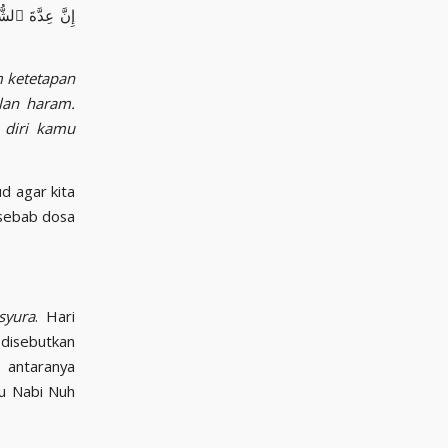
إِنَّ عِدَّةَ ٱلشّ
m ketetapan
lan haram.
 diri kamu
d agar kita
 sebab dosa
syura
. Hari
disebutkan
 antaranya
hu Nabi Nuh