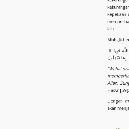
kekurangan
kepekaan a
memperbaik
lalu.
Allah 
 ٱللَّهَ خَبِيرٌۢ
بِمَا تَعْمَلُونَ
“Wahai ora
memperhati
Allah. Su
Hasyr [59]:
Dengan
m
akan menjad