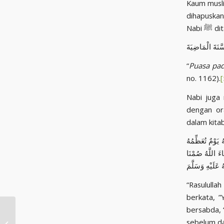
Kaum musli
dihapuskan
Nab
سَّنَةَ الْمَاضِيَةَ
“
Puasa pad
no. 1162).
[
Nabi juga
dengan or
dalam kita
يَوْمٌ تُعَظِّمُهُ
َ اللَّهُ صُمْنَا
 عَلَيْهِ وَسَلَّمَ
“Rasulullah ﷺ berpuasa pada hari Asyura dan memerintahkan berpuasa. Para shahaba
berkata, ”
bersabda, “
MENYAMBUT
sebelum dat
MUHARAM DENGAN