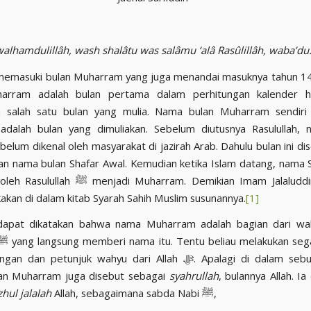
walhamdulillâh, wash shalâtu was salâmu ‘alâ Rasûlillâh, waba’du
 memasuki bulan Muharram yang juga menandai masuknya tahun 144
arram adalah bulan pertama dalam perhitungan kalender hi
 salah satu bulan yang mulia. Nama bulan Muharram sendiri 
adalah bulan yang dimuliakan. Sebelum diutusnya Rasulullah, 
elum dikenal oleh masyarakat di jazirah Arab. Dahulu bulan ini di
n nama bulan Shafar Awal. Kemudian ketika Islam datang, nama 
jadi Muharram. Demikian Imam Jalaluddin as-Suyuti
an di dalam kitab Syarah Sahih Muslim susunannya.
[1]
dapat dikatakan bahwa nama Muharram adalah bagian dari wa
n petunjuk wahyu dari Allah ﷻ. Apalagi di dalam sebuah riwayat
lan Muharram juga disebut sebagai
syahrullah
, bulannya Allah. Ia
zhul jalalah
Allah, sebagaimana sabda Nabi ﷺ,