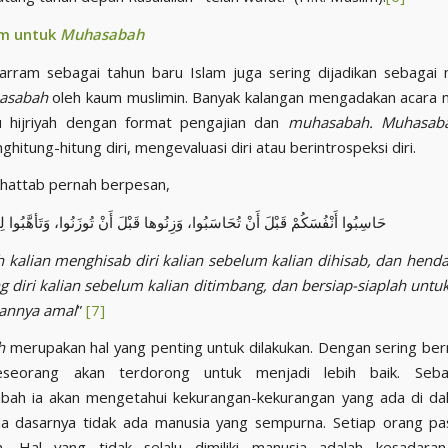
m untuk
Muhasabah
arram sebagai tahun baru Islam juga sering dijadikan sebaga
asabah
oleh kaum muslimin. Banyak kalangan mengadakan acara
u hijriyah dengan format pengajian dan
muhasabah.
Muhasa
itung-hitung diri, mengevaluasi diri atau berintrospeksi diri.
hattab pernah berpesan,
حَاسِبُوا أَنْفُسَكُمْ قَبْلَ أَنْ تُحَاسَبُوا، وَزِنُوها قَبْلَ أَنْ تُوزَنُوا، وَتَأهَّبُوا لِلْ
 kalian menghisab diri kalian sebelum kalian dihisab, dan henda
diri kalian sebelum kalian ditimbang, dan bersiap-siaplah untuk
annya amal
”
[7]
h
merupakan hal yang penting untuk dilakukan. Dengan sering b
seseorang akan terdorong untuk menjadi lebih baik. Seb
ah ia akan mengetahui kekurangan-kekurangan yang ada di dal
 dasarnya tidak ada manusia yang sempurna. Setiap orang pas
n. Hal yang tidak selalu dimiliki manusia adalah kesadaran