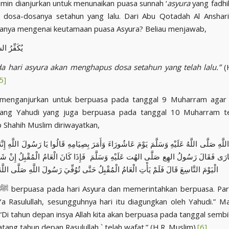
min dianjurkan untuk menunaikan puasa sunnah ‘
asyura
yang fadhi
 dosa-dosanya setahun yang lalu. Dari Abu Qotadah Al Anshari
i ﷺ ditanya mengenai keutamaan puasa Asyura? Beliau menjawab,
يُكَفِّرُ ال
a hari asyura akan menghapus dosa setahun yang telah lalu.”
(H
5]
 menganjurkan untuk berpuasa pada tanggal 9 Muharram agar m
ang Yahudi yang juga berpuasa pada tanggal 10 Muharram te
b Shahih Muslim diriwayatkan,
هِ صَلَّى اللَّهُ عَلَيْهِ وَسَلَّمَ يَوْمَ عَاشُورَاءَ وَأَمَرَ بِصِيَامِهِ قَالُوا يَا رَسُولَ اللَّهِ إِنَّهُ 
صَارَى فَقَالَ رَسُولُ الهِع صَلَّى الهُت عَلَيْهِ وَسَلَّمَ فَإِذَا كَانَ الْعَامُ الْمُقْبِلُ إِنْ شَاء
الْيَوْمَ التَّاسِعَ قَالَ فَلَمْ يَأْتِ الْعَامُ الْمُقْبِلُ حَتَّى تُوُفِّيَ رَسُولَ اللَّهِ صَلَّى اللَّهُ
t
Ya Rasulullah, sesungguhnya hari itu diagungkan oleh Yahudi.” Ma
Di tahun depan insya Allah kita akan berpuasa pada tanggal sembil
ang tahun depan Rasulullah ` telah wafat.” (H.R. Muslim).
[6]