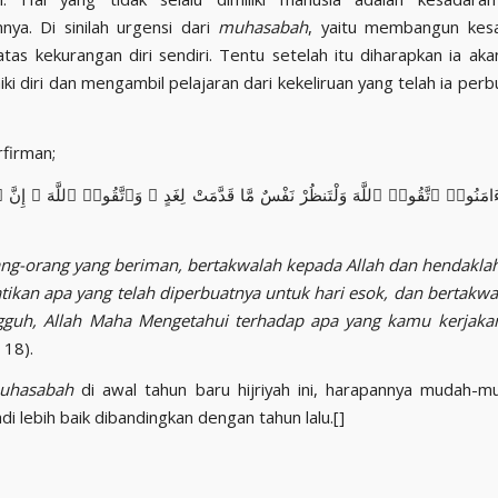
nya. Di sinilah urgensi dari
muhasabah
, yaitu membangun kes
tas kekurangan diri sendiri. Tentu setelah itu diharapkan ia ak
i diri dan mengambil pelajaran dari kekeliruan yang telah ia perb
ﷻ berfirman;
ِينَ ءَامَنُوا۟ ٱتَّقُوا۟ ٱللَّهَ وَلْتَنظُرْ نَفْسٌ مَّا قَدَّمَتْ لِغَدٍ ۖ وَٱتَّقُوا۟ ٱللَّهَ ۚ إِنَّ
ng-orang yang beriman, bertakwalah kepada Allah dan hendaklah 
kan apa yang telah diperbuatnya untuk hari esok, dan bertakw
ngguh, Allah Maha Mengetahui terhadap apa yang kamu kerjakan
 18).
uhasabah
di awal tahun baru hijriyah ini, harapannya mudah-m
i lebih baik dibandingkan dengan tahun lalu.[]