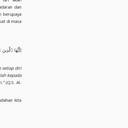
adaran dan
an berupaya
uat di masa
يَٰٓأَيُّهَا ٱلَّذ
setiap diri
alah kepada
.”
(Q.S. Al-
udahan kita