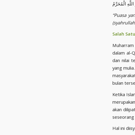
“Puasa ya
(syahrullah
Salah Sat
Muharram j
dalam al-Q
dan nilai 
yang mulia
masyarakat
bulan ters
Ketika Isla
merupakan 
akan dilip
seseorang 
Hal ini dii