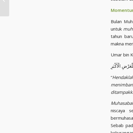
“PIAGAM”
Momentu
Bulan Muh
untuk
muh
tahun bar
makna mengh
Umar bin K
عَرْضِ الْأَكْبَرِ
“
Hendaklah
menimbang 
ditampakk
Muhasaba
niscaya 
bermuhasab
Sebab pada
kekuranga