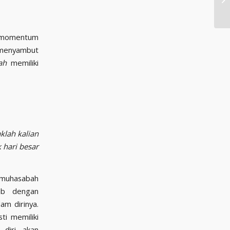
i momentum
 menyambut
bah
memiliki
klah kalian
 hari besar
ermuhasabah
ab dengan
am dirinya.
ti memiliki
 diri akan