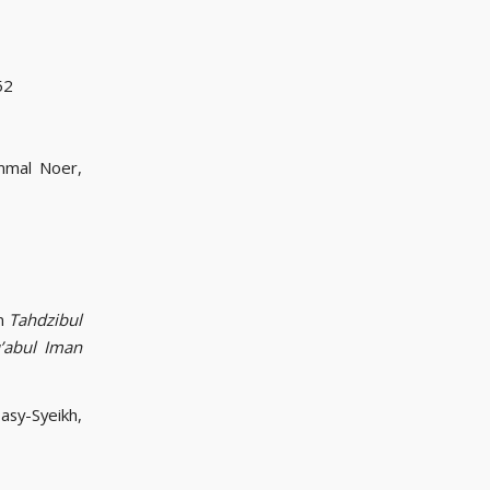
252
mmal Noer,
am
Tahdzibul
’abul Iman
 asy-Syeikh,