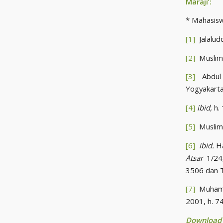
Mar
âji’:
* Mahasisw
[1]
Jalaludd
[2]
Muslim 
[3]
Abdul 
Yogyakarta
[4]
ibid,
h.
[5]
Muslim 
[6]
ibid.
Ha
Atsar
1/24,
3506 dan T
[7]
Muhamm
2001, h. 74
Download B