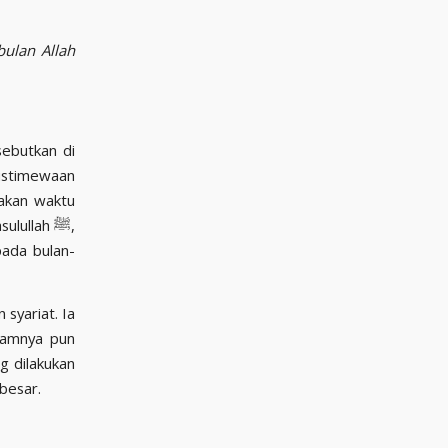
ulan Allah
sebutkan di
eistimewaan
pakan waktu
ullah ﷺ,
pada bulan-
 syariat. Ia
alamnya pun
g dilakukan
besar.