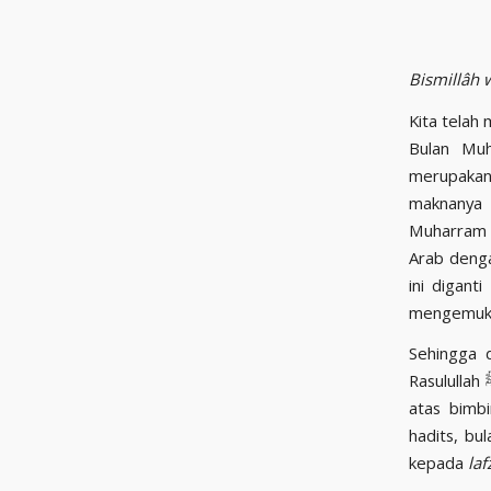
Bismillâh 
Kita telah
Bulan Muh
merupakan
maknanya 
Muharram b
Arab denga
ini diganti oleh Rasulullah ﷺ men
mengemukak
Sehingga 
Rasulullah ﷺ yang langsung memberi nama itu. Tentu beliau melakukan segala sesuatu
atas bimbingan da
hadits, bu
kepada
laf