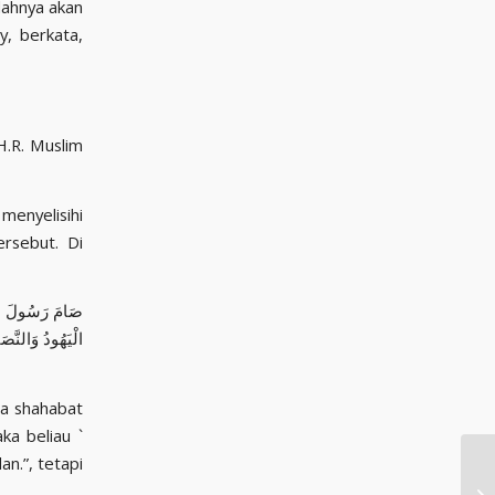
lahnya akan
y, berkata,
.R. Muslim
enyelisihi
rsebut. Di
صَامَ رَسُولَ اللَّ
الْيَهُودُ وَالنَّ
ka beliau `
an.”, tetapi