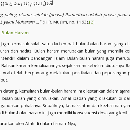
أَفْضَلُ الصِّيَامِ بَعْدَ رَمَضَانَ شَهْرُ اللَّهِ الْمُحَرَّمُ،
ng paling utama setelah (puasa) Ramadhan adalah puasa pada b
), yakni
Muharam …
“
. (H.R. Muslim, no. 1163).
[2]
u Bulan Haram
uga termasuk salah satu dari empat bulan-bulan haram yang di
uran dan hadits. Bulan haram merupakan bulan yang memilki k
tersendiri dalam pandangan Islam. Bulan-bulan haram juga meru
. Bahkan karena kemuliaannnya, sejak zaman sebelum diutusnya Rasul
 Arab telah berpantang melakukan pertikaian dan peperangan 
ebut.
m datang, kemuliaan bulan-bulan haram ini dilestarikan dalam ajaran
bulan-bulan yang dimuliakan. Amal ibadah yang dilakukan di d
atgandakan pahalanya. Sebaliknya, kemaksiatan dan kezhaliman yan
di bulan-bulan haram ini juga memilki konsekuensi dosa yang lebih 
syaratkan oleh Allah di dalam firman-Nya,