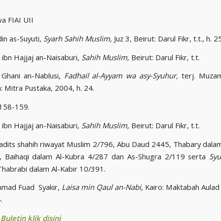
a FIAI UII
in as-Suyuti,
Syarh Sahih Muslim,
Juz 3, Beirut: Darul Fikr, t.t., h. 
ibn Hajjaj an-Naisaburi,
Sahih Muslim,
Beirut: Darul Fikr, t.t.
Ghani an-Nablusi,
Fadhail al-Ayyam wa asy-Syuhur,
terj. Muza
: Mitra Pustaka, 2004, h. 24.
 158-159.
ibn Hajjaj an-Naisaburi,
Sahih Muslim,
Beirut: Darul Fikr, t.t.
dits shahih riwayat Muslim 2/796, Abu Daud 2445, Thabary dal
 Baihaqi dalam Al-Kubra 4/287 dan As-Shugra 2/119 serta
Syu
habrabi dalam Al-Kabir 10/391.
ad Fuad Syakir,
Laisa min Qaul an-Nabi
, Kairo: Maktabah Aulad
.
uletin klik disini