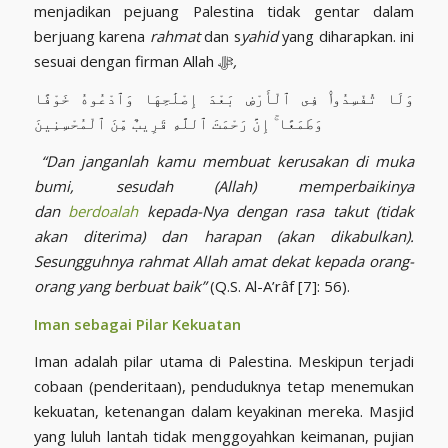
menjadikan pejuang Palestina tidak gentar dalam
berjuang karena
rahmat
dan s
yahid
yang diharapkan. ini
sesuai dengan firman Allah ﷻ
,
وَلَا تُفْسِدُوا۟ فِى ٱلْأَرْضِ بَعْدَ إِصْلَٰحِهَا وَٱدْعُوهُ خَوْفًا
وَطَمَعًا ۚ إِنَّ رَحْمَتَ ٱللَّهِ قَرِيبٌ مِّنَ ٱلْمُحْسِنِينَ
“Dan janganlah kamu membuat kerusakan di muka
bumi, sesudah (Allah) memperbaikinya
dan
berdoalah
kepada-Nya dengan rasa takut (tidak
akan diterima) dan harapan (akan dikabulkan).
Sesungguhnya rahmat Allah amat dekat kepada orang-
orang yang berbuat baik”
(Q.S. Al-A’râf [7]: 56).
Iman sebagai Pilar Kekuatan
Iman adalah pilar utama di Palestina. Meskipun terjadi
cobaan (penderitaan), penduduknya tetap menemukan
kekuatan, ketenangan dalam keyakinan mereka. Masjid
yang luluh lantah tidak menggoyahkan keimanan, pujian