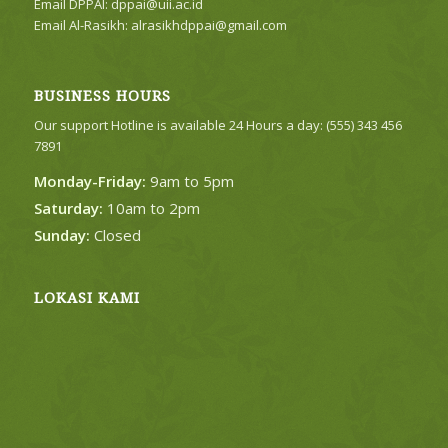
Email DPPAI:
dppai@uii.ac.id
Email Al-Rasikh:
alrasikhdppai@gmail.com
BUSINESS HOURS
Our support Hotline is available 24 Hours a day: (555) 343 456
7891
Monday-Friday:
9am to 5pm
Saturday:
10am to 2pm
Sunday:
Closed
LOKASI KAMI