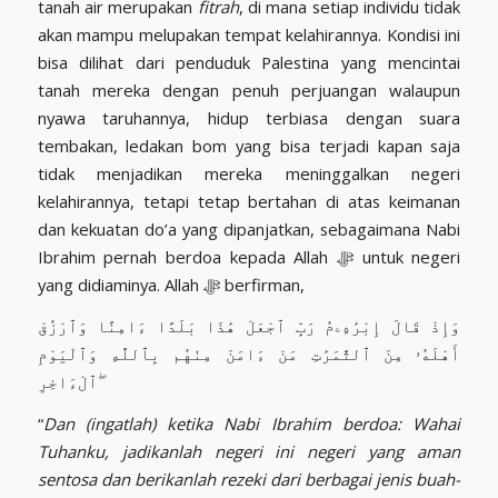
tanah air merupakan
fitrah
, di mana setiap individu tidak
akan mampu melupakan tempat kelahirannya. Kondisi ini
bisa dilihat dari penduduk Palestina yang mencintai
tanah mereka dengan penuh perjuangan walaupun
nyawa taruhannya, hidup terbiasa dengan suara
tembakan, ledakan bom yang bisa terjadi kapan saja
tidak menjadikan mereka meninggalkan negeri
kelahirannya, tetapi tetap bertahan di atas keimanan
dan kekuatan do’a yang dipanjatkan, sebagaimana Nabi
Ibrahim pernah berdoa kepada Allah ﷻ untuk negeri
yang didiaminya. Allah ﷻ berfirman,
وَإِذْ قَالَ إِبْرَٰهِۦمُ رَبِّ ٱجْعَلْ هَٰذَا بَلَدًا ءَامِنًا وَٱرْزُقْ
أَهْلَهُۥ مِنَ ٱلثَّمَرَٰتِ مَنْ ءَامَنَ مِنْهُم بِٱللَّهِ وَٱلْيَوْمِ
ٱلْءَاخِرِ ۖ
“
Dan (ingatlah) ketika Nabi Ibrahim berdoa: Wahai
Tuhanku, jadikanlah negeri ini negeri yang aman
sentosa dan berikanlah rezeki dari berbagai jenis buah-