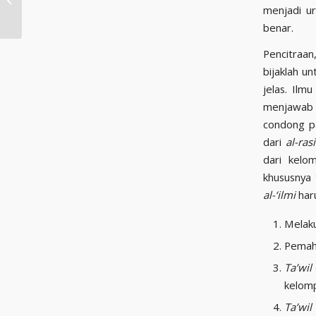
Level-Up
menjadi u
benar.
Pencitraan
bijaklah u
jelas. Ilm
menjawab 
condong p
dari
al-ras
dari kel
khususnya 
al-‘ilmi
har
Melak
Pema
Ta’wil
kelom
Ta’wil