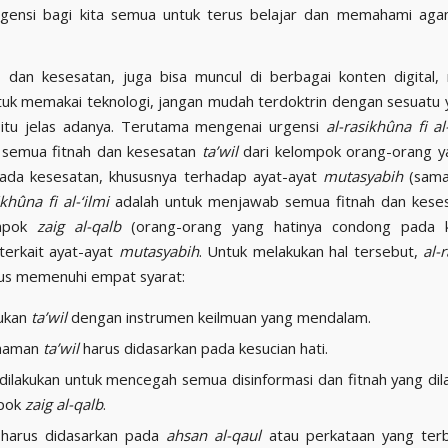
rgensi bagi kita semua untuk terus belajar dan memahami ag
, dan kesesatan, juga bisa muncul di berbagai konten digital,
ntuk memakai teknologi, jangan mudah terdoktrin dengan sesuatu
u itu jelas adanya. Terutama mengenai urgensi
al-rasikhûna fi al-
semua fitnah dan kesesatan
ta’wil
dari kelompok orang-orang ya
ada kesesatan, khususnya terhadap ayat-ayat
mutasyabih
(sama
ikhûna fi al-‘ilmi
adalah untuk menjawab semua fitnah dan kese
ompok
zaig al-qalb
(orang-orang yang hatinya condong pada k
terkait ayat-ayat
mutasyabih
. Untuk melakukan hal tersebut,
al-
us memenuhi empat syarat:
ukan
ta’wil
dengan instrumen keilmuan yang mendalam.
haman
ta’wil
harus didasarkan pada kesucian hati.
dilakukan untuk mencegah semua disinformasi dan fitnah yang dil
pok
zaig al-qalb
.
harus didasarkan pada
ahsan al-qaul
atau perkataan yang terba