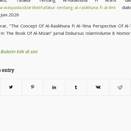
i, “Tafakur Tentang Al-Rasikhuna Fi Al’ilmi” dik
.waspada.id/artikel/tafakur-tentang-al-rasikhuna-fi-al-ilmi
diak
 Juni 2026
ar, “The Concept Of Al-Rasikhuna Fi Al-‘Ilma Perspective Of Al-‘
 In The Book Of Al-Mizan” Jurnal Diskursus IslamVolume 8 Nomor
uletin klik di sini
s entry