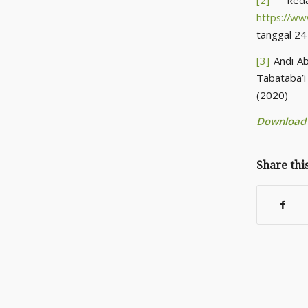
[2]
Redaks
https://www
tanggal 24
[3]
Andi Abr
Tabataba’i
(2020)
Download B
Share thi