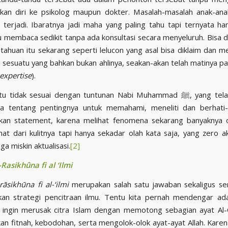
kan diri ke psikolog maupun dokter. Masalah-masalah anak-ana
i terjadi. Ibaratnya jadi maha yang paling tahu tapi ternyata ha
au membaca sedikit tanpa ada konsultasi secara menyeluruh. Bisa 
tahuan itu sekarang seperti lelucon yang asal bisa diklaim dan m
n sesuatu yang bahkan bukan ahlinya, seakan-akan telah matinya pa
expertise
).
 tidak sesuai dengan tuntunan Nabi Muhammad ﷺ, yang telah diajarkan
ta tentang pentingnya untuk memahami, meneliti dan berhati-
kan statement, karena melihat fenomena sekarang banyaknya 
ihat dari kulitnya tapi hanya sekadar olah kata saja, yang zero ak
ga miskin aktualisasi.
[2]
-Rasikhûna fi al ‘Ilmi
-rāsikhūna fi al-‘ilmi
merupakan salah satu jawaban sekaligus se
an strategi pencitraan ilmu. Tentu kita pernah mendengar ada
 ingin merusak citra Islam dengan memotong sebagian ayat Al-Q
n fitnah, kebodohan, serta mengolok-olok ayat-ayat Allah. Karena i