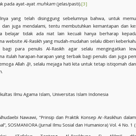
k pada ayat-ayat
muhkam
(jelas/pasti).
[3]
alnya yang telah disinggung sebelumnya bahwa, untuk memula
dan juga mendalami, tentu membutuhkan kemantapan dan kesu
a belajar tidak ada niat lain kecuali hanya berharap kepada 
a website Al-Rasikh yang mudah-mudahan selalu diberi keberkah
n bagi para penulis Al-Rasikh agar selalu mengingatkan lewa
a itulah harapan-harapan yang terbaik bagi penulis dan juga pe
 hati kita untuk tetap istiqomah dan ketetapan
m.
kultas Ilmu Agama Islam, Universitas Islam Indonesia
lhudaebi Nawawi, “Prinsip dan Praktik Konsep Ar-Rasikhun dal
nal”, SOSMANIORA (Jurnal Ilmu Sosial dan Humaniora) Vol. 4 No. 1 