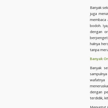
Banyak sek
juga menaw
membaca a
bodoh. Iya
dengan or
berpenget
halnya her
tanpa mera
Banyak Or
Banyak se
sampulnya 
wafatnya Nabi Muhammad 
meneruska
dengan pe
terdidik, 
Menuntut i