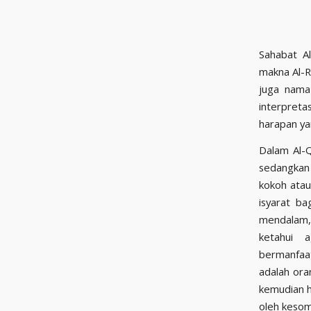
Sahabat Al-Rasikh ya
makna Al-R
juga nama
interpreta
harapan ya
Dalam Al-Q
sedangkan 
kokoh ata
isyarat b
mendalam,
ketahui 
bermanfaa
adalah ora
kemudian h
oleh keso