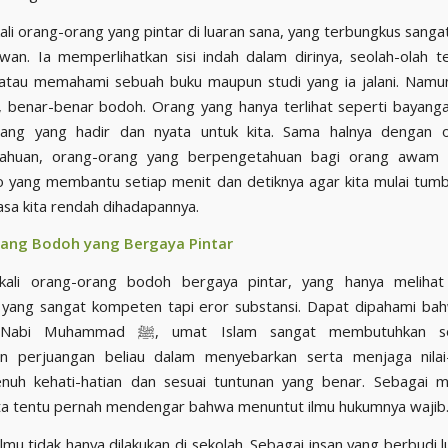
ali orang-orang yang pintar di luaran sana, yang terbungkus sangat
an. Ia memperlihatkan sisi indah dalam dirinya, seolah-olah te
tau memahami sebuah buku maupun studi yang ia jalani. Namun
, benar-benar bodoh. Orang yang hanya terlihat seperti bayan
ang yang hadir dan nyata untuk kita. Sama halnya dengan 
ahuan, orang-orang yang berpengetahuan bagi orang awam i
o yang membantu setiap menit dan detiknya agar kita mulai tu
sa kita rendah dihadapannya.
ang Bodoh yang Bergaya Pintar
kali orang-orang bodoh bergaya pintar, yang hanya melihat
yang sangat kompeten tapi eror substansi. Dapat dipahami ba
ﷺ, umat Islam sangat membutuhkan sosok yang
n perjuangan beliau dalam menyebarkan serta menjaga nilai-n
nuh kehati-hatian dan sesuai tuntunan yang benar. Sebagai m
kita tentu pernah mendengar bahwa menuntut ilmu hukumnya wajib
lmu tidak hanya dilakukan di sekolah. Sebagai insan yang berbudi l