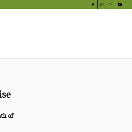
ise
th of