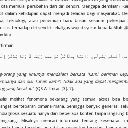
 kita memulai perubahan dari diri sendiri. Mengapa demikian? Ka
cil dalam kehidupan dapat menjadi teladan bagi masyarakat. De
rya, teknologi, atau penemuan baru bukan sekadar pekerjaan,
iasi terhadap diri sendiri sekaligus wujud syukur kepada Allah ﷻ yang telah
n kita.
ﷻ berfirman:
فِى ٱلْعِلْمِ يَقُولُونَ ءَامَنَّا بِهِۦ كُلٌّ مِّنْ عِندِ رَبِّنَا ۗ وَمَا يَذَّكَّرُ إِ
g-orang yang ilmunya mendalam berkata “kami beriman kepa
emuanya dari sisi Tuhan kami”. Tidak ada yang dapat mengambi
ang yang berakal.”
(QS Al-Imran [3]: 7).
nulis melihat fenomena sekarang yang semua akses bisa beb
 sangat bertebaran dimana-mana. Sehingga banyak generasi sek
iagnosis sesuatu hanya dari beberapa konten tanpa langsung 
langsung. Misalnya mencari informasi tentang kesehatan m
tanda-tanda tersebut ada dalam penonton tersebut tanpa men