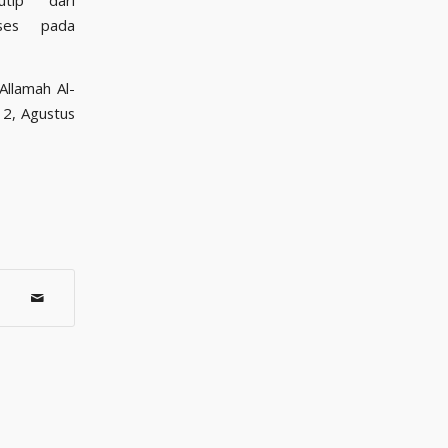
utip dari
ses pada
Allamah Al-
 2, Agustus