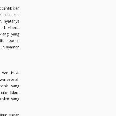
 cantik dan
lah selesai
, nyatanya
gan berbeda
orang yang
tu seperti
mbuh nyaman
 dari buku
hwa setelah
ilai Islam
uslim yang
.
uhur, sudah