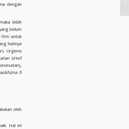
ama dengan
 maka lebih
 yang belum
‘ilmi
untuk
ng hatinya
r). Urgensi
satan
ta’wil
esesatan),
rasikhûna fi
akukan oleh
ik. Hal ini