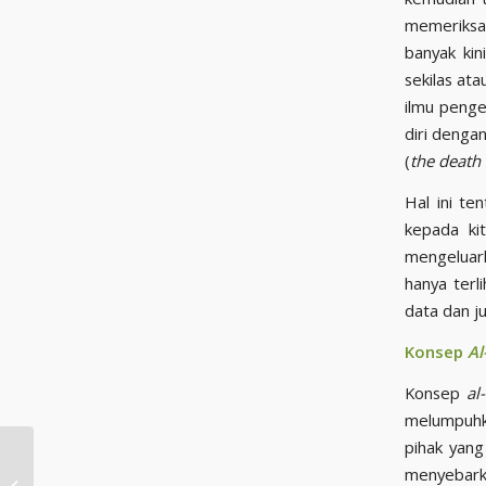
memeriksa
banyak kin
sekilas at
ilmu penge
diri denga
(
the death 
Hal ini tentu
kepada ki
mengeluar
hanya terl
data dan ju
Konsep
Al
Konsep
al
melumpuhk
pihak yang
menyebarka
Menjadi Mahasiswa