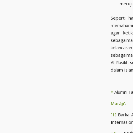
meruju
Seperti h
memahami 
agar ketik
sebagaiman
kelancara
sebagaiman
Al-Rasikh semoga Allah ﷻ, selalu mejaga
dalam Isla
*
Alumni Fa
Marāji’:
[1]
Barka A
Internasio