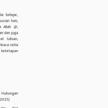
i belajar,
cian hati,
Allah ﷻ,
an dan juga
t tulisan,
mbaca setia
am Hubungan
(2025)