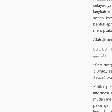
selayaknya
langkah ke
setiap ka
bentuk apres
menciptaka
Allah 
لَّآ أُو۟لُوا۟
ٱلْأَلْبَٰبِ
“
Dan oran
Qur’an), s
kecuali or
Ketika pe
informasi
mudah mend
pakarnya 
kemudian 