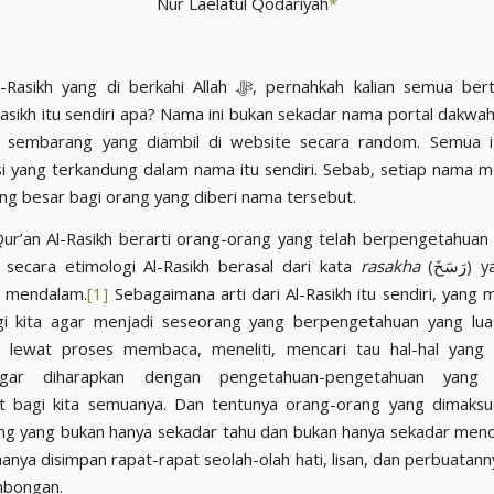
Nur Laelatul Qodariyah
*
ng di berkahi Allah ﷻ, pernahkah kalian semua bertanya-tanya
asikh itu sendiri apa? Nama ini bukan sekadar nama portal dakwah
 sembarang yang diambil di website secara random. Semua it
si yang terkandung dalam nama itu sendiri. Sebab, setiap nama
ng besar bagi orang yang diberi nama tersebut.
ur’an Al-Rasikh berarti orang-orang yang telah berpengetahua
secara etimologi Al-Rasikh berasal dari kata
rasakha
(رَسَخَ) yang berarti
u mendalam.
[1]
Sebagaimana arti dari Al-Rasikh itu sendiri, yang
agi kita agar menjadi seseorang yang berpengetahuan yang lua
 lewat proses membaca, meneliti, mencari tau hal-hal yang 
agar diharapkan dengan pengetahuan-pengetahuan yang 
t bagi kita semuanya. Dan tentunya orang-orang yang dimaksu
ng yang bukan hanya sekadar tahu dan bukan hanya sekadar men
anya disimpan rapat-rapat seolah-olah hati, lisan, dan perbuatann
mbongan.