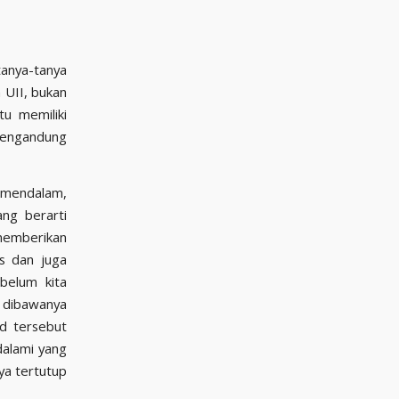
 UII, bukan
u memiliki
 mengandung
n mendalam,
 memberikan
s dan juga
belum kita
dibawanya
d tersebut
dalami yang
ya tertutup