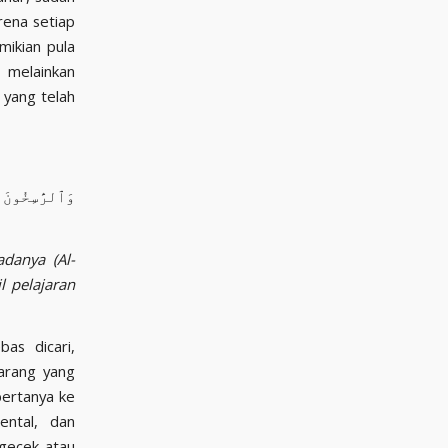
rena setiap
mikian pula
 melainkan
وَٱلرَّٰسِخُونَ 
danya (Al-
l pelajaran
as dicari,
arang yang
bertanya ke
ental, dan
gecek atau