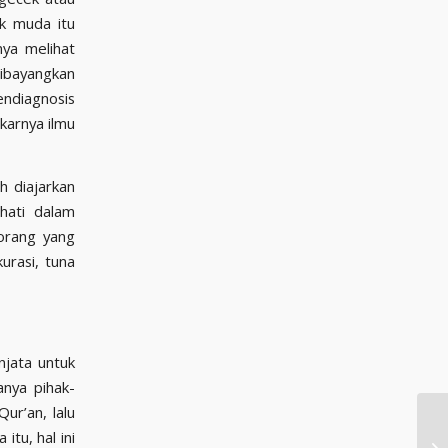
k muda itu
nya melihat
dibayangkan
endiagnosis
karnya ilmu
hati dalam
orang yang
urasi, tuna
njata untuk
nya pihak-
ur’an, lalu
tu, hal ini