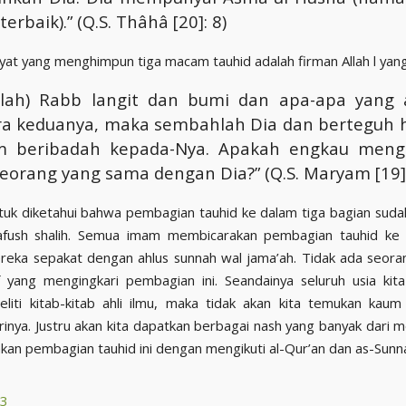
terbaik).” (Q.S. Thâhâ [20]: 8)
ayat yang menghimpun tiga macam tauhid adalah firman Allah l yang
a-lah) Rabb langit dan bumi dan apa-apa yang 
ra keduanya, maka sembahlah Dia dan berteguh h
m beribadah kepada-Nya. Apakah engkau meng
eorang yang sama dengan Dia?” (Q.S. Maryam [19]:
tuk diketahui bahwa pembagian tauhid ke dalam tiga bagian suda
afush shalih. Semua imam membicarakan pembagian tauhid ke 
reka sepakat dengan ahlus sunnah wal jama’ah. Tidak ada seora
 yang mengingkari pembagian ini. Seandainya seluruh usia kit
liti kitab-kitab ahli ilmu, maka tidak akan kita temukan kaum
inya. Justru akan kita dapatkan berbagai nash yang banyak dari 
an pembagian tauhid ini dengan mengikuti al-Qur’an dan as-Sunn
3