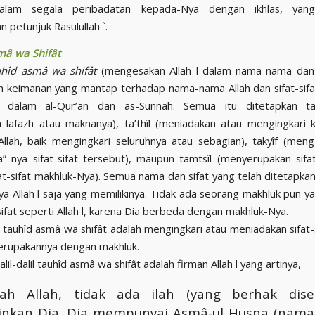
lam segala peribadatan kepada-Nya dengan ikhlas, yang
 petunjuk Rasulullah `.
mâ wa Shifât
uhîd asmâ wa shifât
(mengesakan Allah l dalam nama-nama dan s
h keimanan yang mantap terhadap nama-nama Allah dan sifat-sif
n dalam al-Qur’an dan as-Sunnah. Semua itu ditetapkan ta
lafazh atau maknanya), ta’thîl (meniadakan atau mengingkari
t Allah, baik mengingkari seluruhnya atau sebagian), takyîf (me
” nya sifat-sifat tersebut), maupun tamtsîl (menyerupakan sifat-
t-sifat makhluk-Nya). Semua nama dan sifat yang telah ditetapkan 
a Allah l saja yang memilikinya. Tidak ada seorang makhluk pun ya
ifat seperti Allah l, karena Dia berbeda dengan makhluk-Nya.
tauhîd asmâ wa shifât adalah mengingkari atau meniadakan sifat-si
erupakannya dengan makhluk.
alil-dalil tauhîd asmâ wa shifât adalah firman Allah l yang artinya,
-lah Allah, tidak ada ilah (yang berhak dis
inkan Dia. Dia mempunyai Asmâ-ul Husna (nam