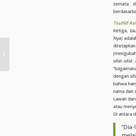
semata da
berdasarkan
Tauhîd As
Ketiga,
ta
Nya) adala
ditetapka
KUNCI SUKSES DUNIA
(mengubah 
DAN AKHIRAT
sifat-sifa
“bagaimana
dengan sifa
bahwa hany
nama dan s
Lawan dari 
atau meny
Di antara d
“Dia
mela