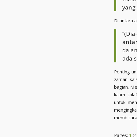
yang 
Di antara 
“(Di
anta
dala
ada s
Penting un
zaman sal
bagian. Me
kaum salaf
untuk mene
mengingkar
membicarak
Pages:
1
2