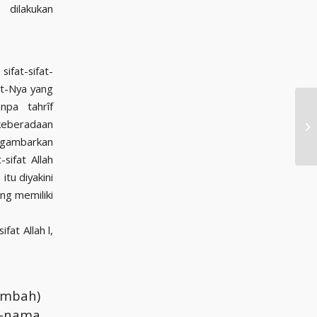
 dilakukan
ifat-sifat-
at-Nya yang
npa tahrîf
 keberadaan
nggambarkan
sifat Allah
itu diyakini
ng memiliki
fat Allah l,
embah)
a-nama