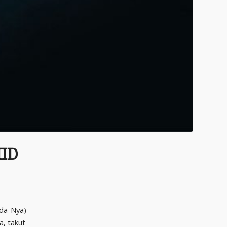
ID
da-Nya)
a, takut