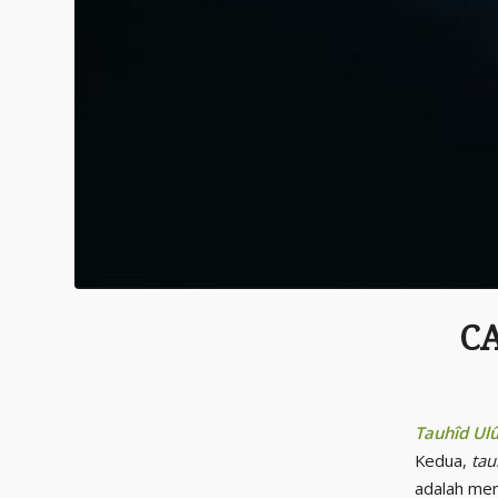
C
Tauhîd Ul
Kedua,
tau
adalah men