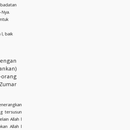
ribadatan
n-Nya.
untuk
l, baik
.
dengan
ankan)
-orang
z-Zumar
enerangkan
ng tersusun
ain Allah l
kan Allah l