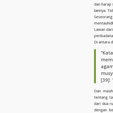
dan harap s
lainnya. Ti
Seseorang 
mentauhidk
Lawan dari 
peribadata
Di antara d
“Kat
memu
agam
musyr
[39]:
Dan masih
tentang ta
dari dua r
dengan ber