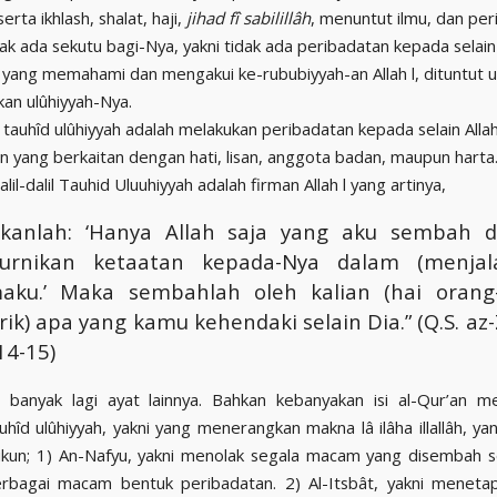
erta ikhlash, shalat, haji,
jihad fî sabilillâh
, menuntut ilmu, dan pe
dak ada sekutu bagi-Nya, yakni tidak ada peribadatan kepada selai
yang memahami dan mengakui ke-rububiyyah-an Allah l, dituntut 
an ulûhiyyah-Nya.
tauhîd ulûhiyyah adalah melakukan peribadatan kepada selain Allah 
n yang berkaitan dengan hati, lisan, anggota badan, maupun harta
alil-dalil Tauhid Uluuhiyyah adalah firman Allah l yang artinya,
akanlah: ‘Hanya Allah saja yang aku sembah 
rnikan ketaatan kepada-Nya dalam (menjal
aku.’ Maka sembahlah oleh kalian (hai orang
ik) apa yang kamu kehendaki selain Dia.” (Q.S. a
 14-15)
 banyak lagi ayat lainnya. Bahkan kebanyakan isi al-Qur’an m
uhîd ulûhiyyah, yakni yang menerangkan makna lâ ilâha illallâh, ya
ukun; 1) An-Nafyu, yakni menolak segala macam yang disembah sel
bagai macam bentuk peribadatan. 2) Al-Itsbât, yakni menetap