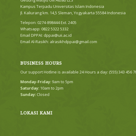
Gedung Masjid Ulil Albab Lt.3
Kampus Terpadu Universitas Islam Indonesia
Jl. Kaliurang km. 14,5 Sleman, Yogyakarta 55584 Indonesia
Telepon: 0274-898444 Ext. 2405
Whatsapp:
0822 5322 5332
Email DPPAI:
dppai@uii.ac.id
Email Al-Rasikh:
alrasikhdppai@gmail.com
BUSINESS HOURS
Our support Hotline is available 24 Hours a day: (555) 343 456 
Monday-Friday:
9am to 5pm
Saturday:
10am to 2pm
Sunday:
Closed
LOKASI KAMI