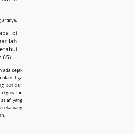
 artinya,
ada di
atilah
etahui
 65)
h ada sejak
dalam tiga
ng pun dari
a digunakan
 salaf yang
mereka yang
ah.