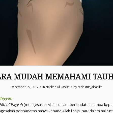
ARA MUDAH MEMAHAMI TAUH
/
/
December 29, 2017
in
Naskah Al Rasikh
by
redaktur_alrasikh
ûhiyyah
hîd ulûhiyyah
(mengesakan Allah l dalam peribadatan hamba kepa
gesakan peribadatan hanya kepada Allah l saja, baik dalam hal cint