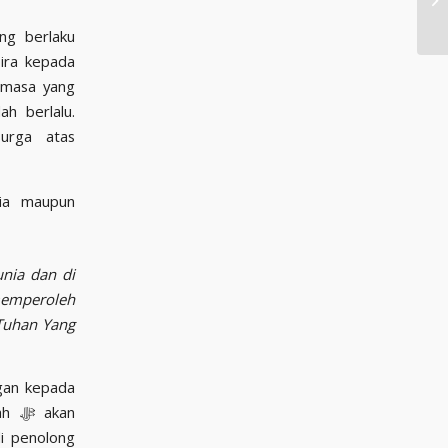
ira kepada
 masa yang
h berlalu.
nia dan di
memperoleh
 Tuhan Yang
kan
i penolong