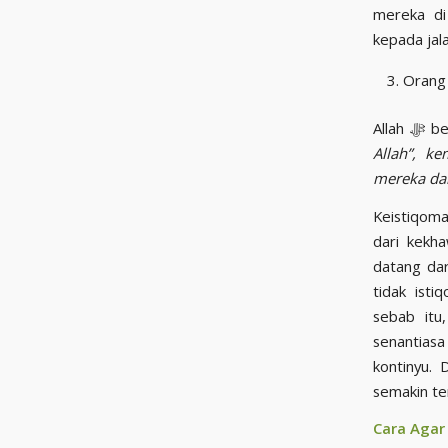
mereka di kehidupa
kepada jal
Orang 
Alla
Allah”, k
mereka dan
Keistiqom
dari kekha
datang dari Allah ﷻ, dan Allah ﷻ tidak akan memb
tidak ist
sebab itu, perasaa
senantiasa berlaku is
kontinyu.
Cara Agar