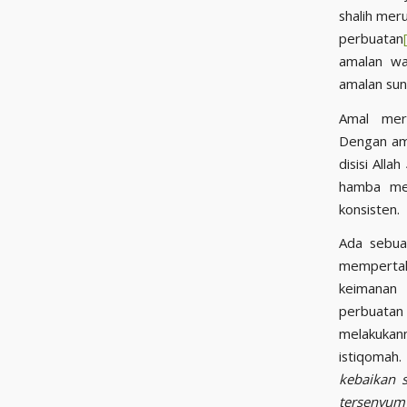
shalih mer
perbuatan
amalan wa
amalan sun
Amal meru
Dengan am
disisi Allah ﷻ. Agar dapat memperoleh kedudukan tinggi tersebut, selayaknya seorang
hamba mel
konsisten.
Ada sebua
memperta
keimanan 
perbuatan 
melakukannya. Maka tak he
kebaikan 
tersenyum 