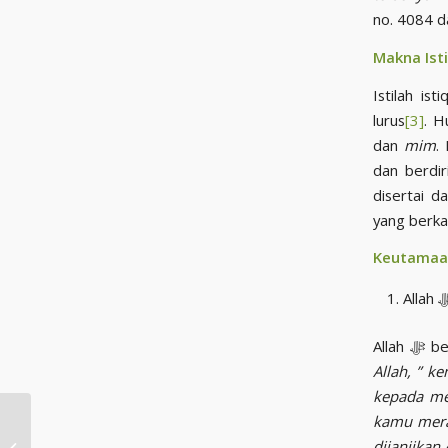
no. 4084 d
Makna Is
Istilah is
lurus
[3]
. H
dan
mim
.
dan berdir
disertai 
yang berka
Keutamaan
Alla
Allah, ” 
kepada me
kamu mera
ITSAR: ESENSI
dijanjikan
TERTINGGI ALTRUISME