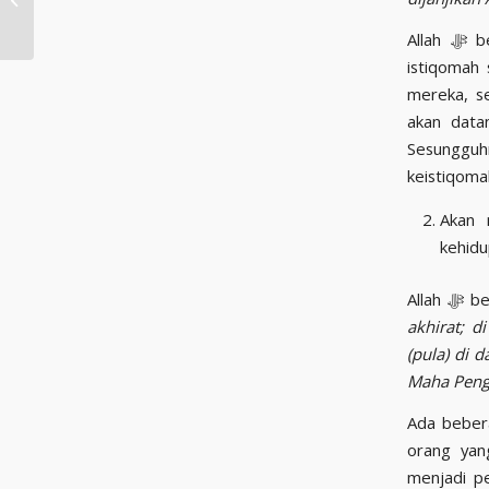
DALAM ISLAM
Allah ﷻ berjanji akan mengirimkan malaikat-Nya kepada orang-orang yang berlaku
istiqomah
mereka, s
akan data
Sesungguhnya Allah ﷻ telah menjanj
Akan menda
kehidu
Alla
akhirat; 
(pula) di 
Maha Peng
Ada beberapa malai
orang yang 
menjadi p