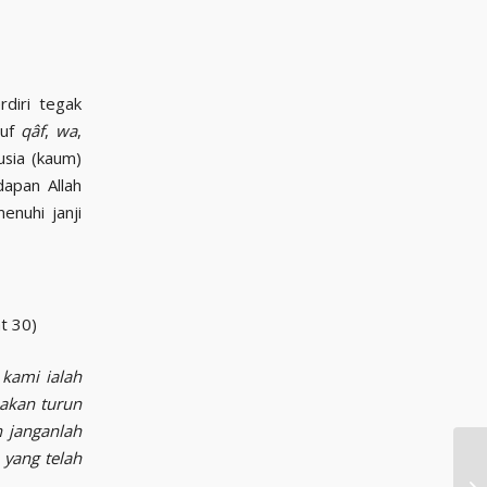
rdiri tegak
ruf
qâf
,
wa
,
usia (kaum)
dapan Allah
nuhi janji
at 30)
kami ialah
akan turun
 janganlah
yang telah