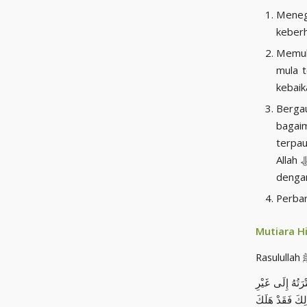
Meneg
keberh
Memula
mula t
kebaik
Berga
bagai
terpaut dengan Allah ﷻ
Allah ﷻ, dan jika kita ingin tetap istiqomah mengerjakan amal , maka bertemanlah
dengan
Mutiara H
َتُهُ إِلَى غَيْرِ
لِكَ فَقَدْ هَلَكَ