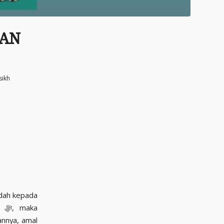
KAN
sikh
adah kepada
annya, amal