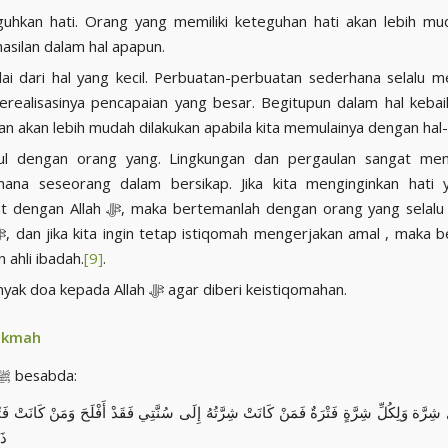
uhkan hati. Orang yang memiliki keteguhan hati akan lebih mu
asilan dalam hal apapun.
i dari hal yang kecil. Perbuatan-perbuatan sederhana selalu m
erealisasinya pencapaian yang besar. Begitupun dalam hal kebai
an akan lebih mudah dilakukan apabila kita memulainya dengan hal-h
ul dengan orang yang. Lingkungan dan pergaulan sangat me
mana seseorang dalam bersikap. Jika kita menginginkan hati y
, maka bertemanlah dengan orang yang selalu mengingat
 ahli ibadah.
[9]
.
Perbanyak doa kepada Allah ﷻ agar diberi keistiqomahan.
ikmah
Rasulullah ﷺ besabda:
ٍ شِرَّة وَلِكُلِّ شِرَّةٍ فَتْرَةٌ فَمَنْ كَانَتْ شِرَّتُهُ إِلَى سُنَّتِي فَقَدْ أَفْلَحَ وَمَنْ كَانَتْ فَتْر
ذَ