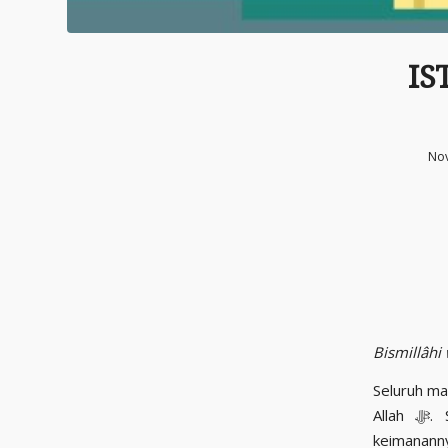
IS
Nov
Bismillâhi
Seluruh ma
Allah ﷻ. Sehingga apabila seseorang mengaku beriman kepada Allah ﷻ, maka
keimananny