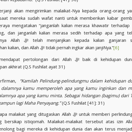
 saat mereka sudah wafat nanti untuk memberikan kabar gemb
eraya mengatakan “janganlah kalian merasa khawatir terhadap
ng, dan janganlah kalian merasa sedih terhadap apa yang tela
ikan kepada kalian ganjaran surga atas
keistiqomahan kalian, dan Allah ﷻ tidak pernah ingkar akan janjiNya.”
[6]
pat pertolongan dari Allah ﷻ baik di kehidupan dunia maupun
pan akhirat (Q.S Fushilat ayat 31)
h ﷻ berfirman,
“Kamilah Pelindung-pelindungmu dalam kehidupan du
di dalamnya kamu memperoleh apa yang kamu inginkan dan 
dalamnya apa yang kamu minta. Sebagai hidangan (bagimu) dari
ampun lagi Maha Penyayang.”
(Q.S Fushilat [41]: 31)
kat yang ditugaskan Allah ﷻ untuk memberi perlindungan kepada
bersikap istiqomah. Malaikat-malaikat tersebut atas izin Allah ﷻ a
enolong bagi mereka di kehidupan dunia dan akan terus menjad