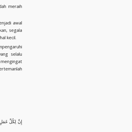
dah meraih
enjadi awal
kan, segala
al kecil.
mpengaruhi
ang selalu
إِنَّ لِكُلِّ عَمَل