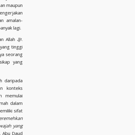
taan maupun
mengerjakan
an amalan-
nyak lagi.
Allah ﷻ.
ang tinggi
sikap yang
h daripada
n konteks
ah memulai
qomah dalam
eremehkan
wajah yang
R. Abu Daud