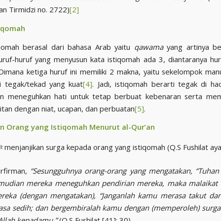
an Tirmidzi no. 2722)
[2]
tiqomah
tiqomah berasal dari bahasa Arab yaitu
qawama
yang artinya be
uruf-huruf yang menyusun kata istiqomah ada 3, diantaranya hu
 Dimana ketiga huruf ini memiliki 2 makna, yaitu sekelompok man
i tegak/tekad yang kuat
[4]
. Jadi, istiqomah berarti tegak di ha
dan meneguhkan hati untuk tetap berbuat kebenaran serta meme
itan dengan niat, ucapan, dan perbuatan
[5]
.
 Orang yang Istiqomah Menurut al-Qur’an
Allah ﷻ menjanjikan surga kepada orang yang istiqomah (Q.S Fushilat ay
h ﷻ berfirman,
“Sesungguhnya orang-orang yang mengatakan, “Tuhan 
kemudian mereka meneguhkan pendirian mereka, maka malaikat 
reka (dengan mengatakan), “Janganlah kamu merasa takut dan
sa sedih; dan bergembiralah kamu dengan (memperoleh) surga 
 Allah kepadamu.”
(Q.S Fushilat [41]: 30)