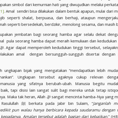
upakan simbol dari kemurnian hati yang diwujudkan melalui perka
[1]
. Amal sendiri bisa dilakukan dalam bentuk apapun, mulai dari 
jib seperti shalat, berpuasa, dan berhaji, ataupun mengerjak
nah seperti bersedekah, berdzikir, menolong sesama, dan masih ba
pakan jembatan bagi seorang hamba agar selalu dekat dengan 
al pula seorang hamba dapat meraih kemuliaan dan kedudukan y
akukan amal dengan bersungguh-sungguh disertai dengan 
h ungkapan bijak yang mengatakan “mendapatkan lebih muda
hankan”. Ungkapan tersebut agaknya cukup relevan denga
manusia yang sifatnya berubah-ubah. Manusia begitu mud
baik, tapi disisi lain sangat sulit bagi mereka untuk tetap isti
ran, Allah ﷻ sangat mencintai hamba-Nya yang memiliki sifat
istiqomah. Rasulullah ﷺ berkata pada Jabir bin Sulaim, “
Janganlah m
sedikit pun walau hanya berbicara kepada saudaramu dengan 
kepadanya. Amalan tersebut adalah bagian dari kebajikan.
” (H