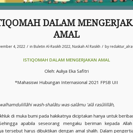
TIQOMAH DALAM MENGERJA
AMAL
/
/
ember 4, 2022
in
Buletin Al-Rasikh 2022
,
Naskah Al Rasikh
by
redaktur_alra
ISTIQOMAH DALAM MENGERJAKAN AMAL
Oleh: Auliya Eka Safitri
*Mahasiswi Hubungan Internasional 2021 FPSB UII
 walhamdulillâhi wash-shalâtu was-salâmu ‘alâ rasûlillâh,
khluk di muka bumi pada hakikatnya diciptakan hanya untuk berib
a tersebut harus dibuktikan dengan amal shalih. Dalam pengerti