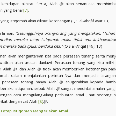
n akhirat. Serta, Allah ﷻ akan senantiasa membimbing mereka
an yang benar
[7]
.
yang istiqomah akan diliputi ketenangan (Q.S al-Ahqâf ayat 13)
h ﷻ berfirman,
“Sesungguhnya orang-orang yang mengatakan: “Tuhan 
emudian mereka tetap istiqomah maka tidak ada kekhawatira
 mereka tiada (pula) berduka cita.”
(Q.S al-Ahqâf [46]: 13)
ahan akan mengantarkan kita pada perasaan tenang serta menja
watiran akan urusan duniawi. Perasaan tenang yang kita miliki
erikan ketenangan pada hati yang
iqomah dalam menjalankan perintah-Nya dan menjauhi larangan
n tenang hanya Allah ﷻ anugerahkan kepada hambaNya yang
tiqomah, sebab Allah ﷻ sangat mencintai amalan yang sedikit tapi
 Dengan cara mengulang-ulang perbuatan amal , hati seorang 
[8]
semakin terikat dengan zat Allah ﷻ
.
 Tetap Istiqomah Mengerjakan Amal