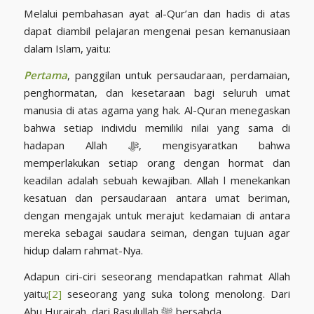
Melalui pembahasan ayat al-Qur’an dan hadis di atas
dapat diambil pelajaran mengenai pesan kemanusiaan
dalam Islam, yaitu:
Pertama
, panggilan untuk persaudaraan, perdamaian,
penghormatan, dan kesetaraan bagi seluruh umat
manusia di atas agama yang hak. Al-Quran menegaskan
bahwa setiap individu memiliki nilai yang sama di
hadapan Allah ﷻ, mengisyaratkan bahwa
memperlakukan setiap orang dengan hormat dan
keadilan adalah sebuah kewajiban. Allah l menekankan
kesatuan dan persaudaraan antara umat beriman,
dengan mengajak untuk merajut kedamaian di antara
mereka sebagai saudara seiman, dengan tujuan agar
hidup dalam rahmat-Nya.
Adapun ciri-ciri seseorang mendapatkan rahmat Allah
yaitu;
[2]
seseorang yang suka tolong menolong. Dari
Abu Hurairah, dari Rasulullah ﷺ bersabda,