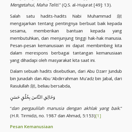
Mengetahui, Maha Teliti
.” (Q.S. al-Hujurat [49]: 13).
Salah satu hadits-hadits Nabi Muhammad ﷺ
mengajarkan tentang pentingnya berbuat baik kepada
sesama, memberikan bantuan kepada yang
membutuhkan, dan menjunjung tinggi hak-hak manusia.
Pesan-pesan kemanusiaan ini dapat membimbing kita
dalam merespons berbagai tantangan kemanusiaan
yang dihadapi oleh masyarakat kita saat ini.
Dalam sebuah hadits disebutkan, dari Abu Dzarr Jundub
bin Junadah dan Abu ‘Abdirrahman Mu’adz bin Jabal, dari
Rasulullah ﷺ, beliau bersabda,
وَخَالِقِ النَّاسَ بِخُلُقٍ حَسَنٍ
“
dan pergaulilah manusia dengan akhlak yang baik
.”
(H.R. Tirmidzi, no. 1987 dan Ahmad, 5:153)
[1]
Pesan Kemanusiaan