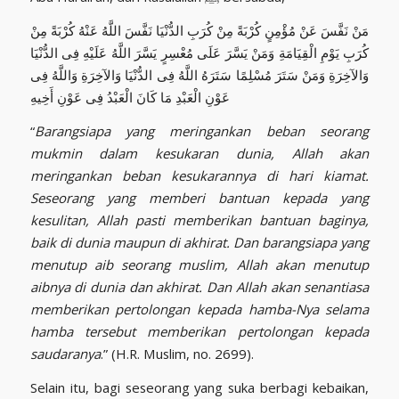
مَنْ نَفَّسَ عَنْ مُؤْمِنٍ كُرْبَةً مِنْ كُرَبِ الدُّنْيَا نَفَّسَ اللَّهُ عَنْهُ كُرْبَةً مِنْ
كُرَبِ يَوْمِ الْقِيَامَةِ وَمَنْ يَسَّرَ عَلَى مُعْسِرٍ يَسَّرَ اللَّهُ عَلَيْهِ فِى الدُّنْيَا
وَالآخِرَةِ وَمَنْ سَتَرَ مُسْلِمًا سَتَرَهُ اللَّهُ فِى الدُّنْيَا وَالآخِرَةِ وَاللَّهُ فِى
عَوْنِ الْعَبْدِ مَا كَانَ الْعَبْدُ فِى عَوْنِ أَخِيهِ
“
Barangsiapa yang meringankan beban seorang
mukmin dalam kesukaran dunia, Allah akan
meringankan beban kesukarannya di hari kiamat.
Seseorang yang memberi bantuan kepada yang
kesulitan, Allah pasti memberikan bantuan baginya,
baik di dunia maupun di akhirat. Dan barangsiapa yang
menutup aib seorang muslim, Allah akan menutup
aibnya di dunia dan akhirat. Dan Allah akan senantiasa
memberikan pertolongan kepada hamba-Nya selama
hamba tersebut memberikan pertolongan kepada
saudaranya
.” (H.R. Muslim, no. 2699).
Selain itu, bagi seseorang yang suka berbagi kebaikan,