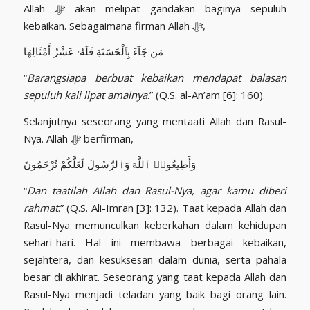
Allah ﷻ akan melipat gandakan baginya sepuluh
kebaikan. Sebagaimana firman Allah ﷻ,
مَن جَآءَ بِٱلْحَسَنَةِ فَلَهُۥ عَشْرُ أَمْثَالِهَا
“
Barangsiapa berbuat kebaikan mendapat balasan
sepuluh kali lipat amalnya
.” (Q.S. al-An’am [6]: 160).
Selanjutnya seseorang yang mentaati Allah dan Rasul-
Nya. Allah ﷻ berfirman,
وَأَطِيعُوا۟ ٱللَّهَ وَٱلرَّسُولَ لَعَلَّكُمْ تُرْحَمُونَ
“
Dan taatilah Allah dan Rasul-Nya, agar kamu diberi
rahmat
.” (Q.S. Ali-Imran [3]: 132). Taat kepada Allah dan
Rasul-Nya memunculkan keberkahan dalam kehidupan
sehari-hari. Hal ini membawa berbagai kebaikan,
sejahtera, dan kesuksesan dalam dunia, serta pahala
besar di akhirat. Seseorang yang taat kepada Allah dan
Rasul-Nya menjadi teladan yang baik bagi orang lain.