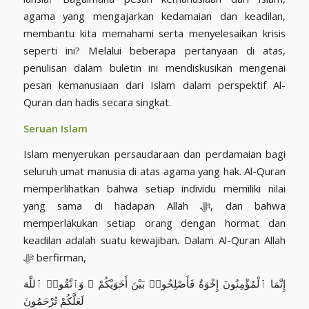
agama yang mengajarkan kedamaian dan keadilan,
membantu kita memahami serta menyelesaikan krisis
seperti ini? Melalui beberapa pertanyaan di atas,
penulisan dalam buletin ini mendiskusikan mengenai
pesan kemanusiaan dari Islam dalam perspektif Al-
Quran dan hadis secara singkat.
Seruan Islam
Islam menyerukan persaudaraan dan perdamaian bagi
seluruh umat manusia di atas agama yang hak. Al-Quran
memperlihatkan bahwa setiap individu memiliki nilai
yang sama di hadapan Allah ﷻ, dan bahwa
memperlakukan setiap orang dengan hormat dan
keadilan adalah suatu kewajiban. Dalam Al-Quran Allah
ﷻ berfirman,
إِنَّمَا ٱلْمُؤْمِنُونَ إِخْوَةٌ فَأَصْلِحُوا۟ بَيْنَ أَخَوَيْكُمْ ۚ وَٱتَّقُوا۟ ٱللَّهَ
لَعَلَّكُمْ تُرْحَمُونَ