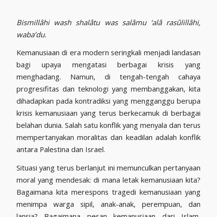
Bismill
â
hi wash shal
â
tu was sal
â
mu ‘al
â rasûlillâhi,
waba’du.
Kemanusiaan di era modern seringkali menjadi landasan
bagi upaya mengatasi berbagai krisis yang
menghadang. Namun, di tengah-tengah cahaya
progresifitas dan teknologi yang membanggakan, kita
dihadapkan pada kontradiksi yang mengganggu berupa
krisis kemanusiaan yang terus berkecamuk di berbagai
belahan dunia. Salah satu konflik yang menyala dan terus
mempertanyakan moralitas dan keadilan adalah konflik
antara Palestina dan Israel.
Situasi yang terus berlanjut ini memunculkan pertanyaan
moral yang mendesak: di mana letak kemanusiaan kita?
Bagaimana kita merespons tragedi kemanusiaan yang
menimpa warga sipil, anak-anak, perempuan, dan
lansia? Bagaimana pesan kemanusiaan dari Islam,