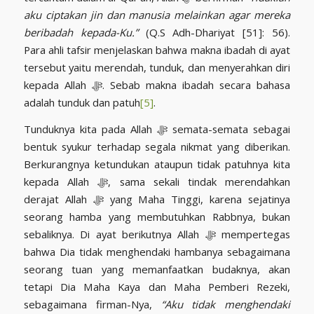
aku ciptakan jin dan manusia melainkan agar mereka
beribadah kepada-Ku.”
(Q.S Adh-Dhariyat [51]: 56).
Para ahli tafsir menjelaskan bahwa makna ibadah di ayat
tersebut yaitu merendah, tunduk, dan menyerahkan diri
kepada Allah ﷻ. Sebab makna ibadah secara bahasa
adalah tunduk dan patuh
[5]
.
Tunduknya kita pada Allah ﷻ semata-semata sebagai
bentuk syukur terhadap segala nikmat yang diberikan.
Berkurangnya ketundukan ataupun tidak patuhnya kita
kepada Allah ﷻ, sama sekali tindak merendahkan
derajat Allah ﷻ yang Maha Tinggi, karena sejatinya
seorang hamba yang membutuhkan Rabbnya, bukan
sebaliknya. Di ayat berikutnya Allah ﷻ mempertegas
bahwa Dia tidak menghendaki hambanya sebagaimana
seorang tuan yang memanfaatkan budaknya, akan
tetapi Dia Maha Kaya dan Maha Pemberi Rezeki,
sebagaimana firman-Nya,
“Aku tidak menghendaki