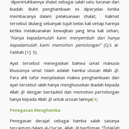
diperintahkannya shalat sebagai salah satu turunan dari
ibadah. Bukti penghambaan ini diperjelas ketika
membacanya dalam pelaksanaan shalat, Kalimat
tersebut diulang sebanyak tujuh belas kali setiap harinya
ketika melaksanakan kewajiban yang lima kali sehari,
“Hanya kepadamulah kami menyembah dan hanya
kepadamulah kami memohon pertolongan”
(Q.S al-
Fatihah [1]: 5).
Ayat tersebut menegaskan bahwa umat manusia
khususnya umat Islam adalah hamba utusan Allah ﷻ.
Para ahli tafsir menjelaskan makna penghambaan dari
ayat tersebut ialah hanya menghususkan ibadah kepada
Allah ﷻ dengan bertauhid dan memohon pertolongan
hanya kepada Allah ﷻ untuk urusan lainnya
[4]
.
Penegasan Menghamba
Penegasan derajat sebagai hamba salah satunya
tercantum dalam al-Qur’an, Allah ﷻ berfirman
“Tidaklah