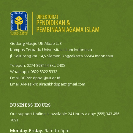
Gedung Masjid Ulil Albab Lt.3
Kampus Terpadu Universitas Islam Indonesia
Jl. Kaliurang km. 14,5 Sleman, Yogyakarta 55584 Indonesia
Telepon: 0274-898444 Ext. 2405
Whatsapp:
0822 5322 5332
Email DPPAI:
dppai@uii.ac.id
Email Al-Rasikh:
alrasikhdppai@gmail.com
BUSINESS HOURS
Our support Hotline is available 24 Hours a day: (555) 343 456
7891
Monday-Friday:
9am to 5pm