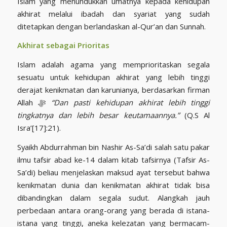
Islam yang menundukkan umatnya kepada kehidupan
akhirat melalui ibadah dan syariat yang sudah
ditetapkan dengan berlandaskan al-Qur’an dan Sunnah.
Akhirat sebagai Prioritas
Islam adalah agama yang memprioritaskan segala
sesuatu untuk kehidupan akhirat yang lebih tinggi
derajat kenikmatan dan karunianya, berdasarkan firman
Allah ﷻ
“Dan pasti kehidupan akhirat lebih tinggi
tingkatnya dan lebih besar keutamaannya.”
(Q.S Al
Isra’[17]:21).
Syaikh Abdurrahman bin Nashir As-Sa’di salah satu pakar
ilmu tafsir abad ke-14 dalam kitab tafsirnya (Tafsir As-
Sa’di) beliau menjelaskan maksud ayat tersebut bahwa
kenikmatan dunia dan kenikmatan akhirat tidak bisa
dibandingkan dalam segala sudut. Alangkah jauh
perbedaan antara orang-orang yang berada di istana-
istana yang tinggi, aneka kelezatan yang bermacam-