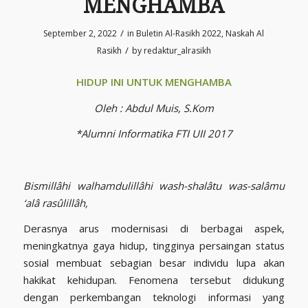
MENGHAMBA
/
September 2, 2022
in
Buletin Al-Rasikh 2022
,
Naskah Al
/
Rasikh
by
redaktur_alrasikh
HIDUP INI UNTUK MENGHAMBA
Oleh : Abdul Muis, S.Kom
*Alumni Informatika FTI UII 2017
Bismillâhi walhamdulillâhi wash-shalâtu was-salâmu
‘alâ rasûlillâh,
Derasnya arus modernisasi di berbagai aspek,
meningkatnya gaya hidup, tingginya persaingan status
sosial membuat sebagian besar individu lupa akan
hakikat kehidupan. Fenomena tersebut didukung
dengan perkembangan teknologi informasi yang