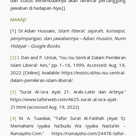
dan status kehambaannya akan dimintai pertanggung
jawaban di hadapan-Nya.[]
MARÂJI’:
[1] Dr.Adian Hussaini,
Islam liberal: sejarah, konsepsi,
penyimpangan, dan jawabannya – Adian Husaini, Nuim
Hidayat – Google Books
.
[2]
I. Dan and P. Untuk, “Isu-Isu Sentral Dalam Pemikiran
Islam Liberal : Kes,” pp. 1–16, 1999, Accessed: Aug. 19,
2022. [Online]. Available: https://insists.id/isu-isu-sentral-
dalam-pemikiran-islam-liberal/.
[3]
“Surat Al-Isra Ayat 21: Arab-Latin dan Artinya.”
https://www.tafsirweb.com/4625-surat-al-isra-ayat-
21.html (accessed Aug. 19, 2022)
[4]
M. A. Tuasikal, “Tafsir Surat Al-Fatihah (Ayat 5):
Memahami Iyyaka Na’budu Wa Iyyaka Nasta’iin –
Rumaysho.Com.” https://rumaysho.com/24478-tafsir-