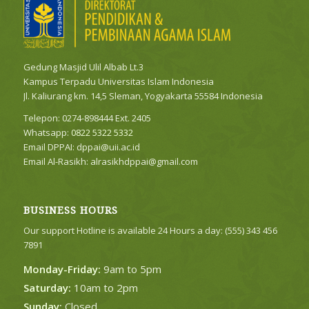
Gedung Masjid Ulil Albab Lt.3
Kampus Terpadu Universitas Islam Indonesia
Jl. Kaliurang km. 14,5 Sleman, Yogyakarta 55584 Indonesia
Telepon: 0274-898444 Ext. 2405
Whatsapp:
0822 5322 5332
Email DPPAI:
dppai@uii.ac.id
Email Al-Rasikh:
alrasikhdppai@gmail.com
BUSINESS HOURS
Our support Hotline is available 24 Hours a day: (555) 343 456
7891
Monday-Friday:
9am to 5pm
Saturday:
10am to 2pm
Sunday:
Closed