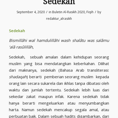
Sedekah
/
/
September 4, 2020
in
Buletin Al-Rasikh 2020
,
Fiqih
by
redaktur_alrasikh
Sedekah
Bismillâhi wal hamdulillâhi wash shalâtu was salâmu
‘alâ rasûlillâh
,
Sedekah, sebuah amalan dalam kehidupan seorang
muslim yang bisa mendatangkan keberkahan. Dilihat
dari maknanya, sedekah (Bahasa Arab transliterasi:
shadaqah
) berarti pemberian seorang muslim kepada
orang lain secara sukarela dan ikhlas tanpa dibatasi oleh
waktu dan jumlah tertentu. Sedekah lebih luas dari
sekedar zakat maupun infak. Karena sedekah tidak
hanya berarti mengeluarkan atau menyumbangkan
harta. Namun sedekah mencakup segala amal, atau
perbuatan baik. Dalam sebuah hadits digambarkan, dari