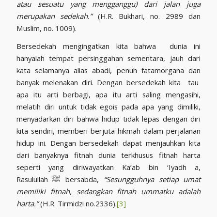
atau sesuatu yang mengganggu) dari jalan juga
merupakan sedekah.”
(H.R. Bukhari, no. 2989 dan
Muslim, no. 1009).
Bersedekah mengingatkan kita bahwa dunia ini
hanyalah tempat persinggahan sementara, jauh dari
kata selamanya alias abadi, penuh fatamorgana dan
banyak melenakan diri. Dengan bersedekah kita tau
apa itu arti berbagi, apa itu arti saling mengasihi,
melatih diri untuk tidak egois pada apa yang dimiliki,
menyadarkan diri bahwa hidup tidak lepas dengan diri
kita sendiri, memberi berjuta hikmah dalam perjalanan
hidup ini. Dengan bersedekah dapat menjauhkan kita
dari banyaknya fitnah dunia terkhusus fitnah harta
seperti yang diriwayatkan Ka’ab bin ‘Iyadh a,
Rasulullah ﷺ bersabda,
“Sesungguhnya setiap umat
memiliki fitnah, sedangkan fitnah ummatku adalah
harta.”
(H.R. Tirmidzi no.2336).
[3]