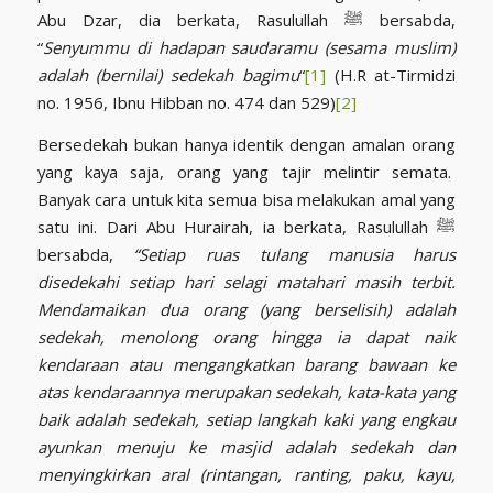
Abu Dzar, dia berkata, Rasulullah ﷺ
bersabda,
“
Senyummu di hadapan saudaramu (sesama muslim)
adalah (bernilai) sedekah bagimu
“
[1]
(H.R at-Tirmidzi
no. 1956, Ibnu Hibban no. 474 dan 529)
[2]
Bersedekah bukan hanya identik dengan amalan orang
yang kaya saja, orang yang tajir melintir semata.
Banyak cara untuk kita semua bisa melakukan amal yang
satu ini. Dari Abu Hurairah, ia berkata, Rasulullah ﷺ
bersabda,
“Setiap ruas tulang manusia harus
disedekahi setiap hari selagi matahari masih terbit.
Mendamaikan dua orang (yang berselisih) adalah
sedekah, menolong orang hingga ia dapat naik
kendaraan atau mengangkatkan barang bawaan ke
atas kendaraannya merupakan sedekah, kata-kata yang
baik adalah sedekah, setiap langkah kaki yang engkau
ayunkan menuju ke masjid adalah sedekah dan
menyingkirkan aral (rintangan, ranting, paku, kayu,