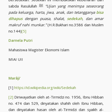
sabda Rasulullah ﷺ
“Ujian yang menimpa seseorang
pada keluarga, harta, jiwa, anak, dan tetangganya
bisa
dihapus
dengan puasa, shalat,
sedekah
, dan amar
makruf nahi munkar.”
(H.R.Bukhari no.3586 dan Muslim
no.144)
[5]
Darnela Putri
Mahasiswa Magister Ekonomi Islam
MIAI UII
Marâji’
[1]
https://id.wikipedia.org/wiki/Sedekah
[2]
Diriwayatkan oleh at-Tirmidzi no. 1956, Ibnu Hibban
no. 474 dan 529, dinyatakan shahih oleh Ibnu Hibban,
dan dinyatakan hasan oleh at-Tirmidzi dan syaikh al-