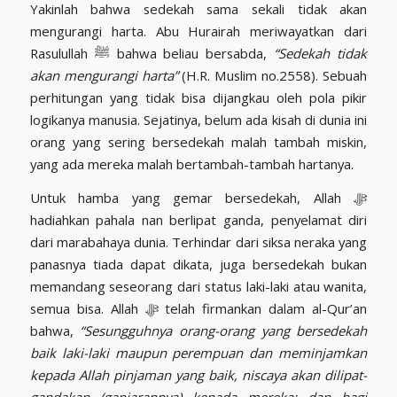
Yakinlah bahwa sedekah sama sekali tidak akan
mengurangi harta. Abu Hurairah meriwayatkan dari
Rasulullah ﷺ bahwa beliau bersabda,
“Sedekah tidak
akan mengurangi harta”
(H.R. Muslim no.2558). Sebuah
perhitungan yang tidak bisa dijangkau oleh pola pikir
logikanya manusia. Sejatinya, belum ada kisah di dunia ini
orang yang sering bersedekah malah tambah miskin,
yang ada mereka malah bertambah-tambah hartanya.
Untuk hamba yang gemar bersedekah, Allah ﷻ
hadiahkan pahala nan berlipat ganda, penyelamat diri
dari marabahaya dunia. Terhindar dari siksa neraka yang
panasnya tiada dapat dikata, juga bersedekah bukan
memandang seseorang dari status laki-laki atau wanita,
semua bisa. Allah ﷻ telah firmankan dalam al-Qur’an
bahwa,
“Sesungguhnya orang-orang yang bersedekah
baik laki-laki maupun perempuan dan meminjamkan
kepada Allah pinjaman yang baik, niscaya akan dilipat-
gandakan (ganjarannya) kepada mereka; dan bagi