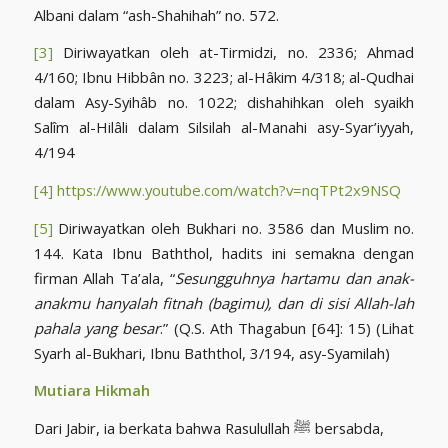
Albani dalam “ash-Shahihah” no. 572.
[3]
Diriwayatkan oleh at-Tirmidzi, no. 2336; Ahmad
4/160; Ibnu Hibbân no. 3223; al-Hâkim 4/318; al-Qudhai
dalam Asy-Syihâb no. 1022; dishahihkan oleh syaikh
Salîm al-Hilâli dalam Silsilah al-Manahi asy-Syar’iyyah,
4/194
[4]
https://www.youtube.com/watch?v=nqTPt2x9NSQ
[5]
Diriwayatkan oleh Bukhari no. 3586 dan Muslim no.
144. Kata Ibnu Baththol, hadits ini semakna dengan
firman Allah Ta’ala, “
Sesungguhnya hartamu dan anak-
anakmu hanyalah fitnah (bagimu), dan di sisi Allah-lah
pahala yang besar
.” (Q.S. Ath Thagabun [64]: 15) (Lihat
Syarh al-Bukhari, Ibnu Baththol, 3/194, asy-Syamilah)
Mutiara Hikmah
Dari Jabir, ia berkata bahwa Rasulullah ﷺ bersabda,