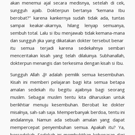
akan menemui ajal secara medisnya, setelah di cek,
sungguh ajaib. Dokterpun bertanya “kemana Ibu
berobat?” karena kankernya sudah tidak ada, tuntas
sampai keakar-akarnya, hilang lenyap semuanya,
sembuh total. Lalu si Ibu menjawab tidak kemana-mana
dan sungguh jika yang dikatakan dokter tersebut benar
itu semua terjadi karena sedekahnya sembari
menceritakan kisah yang telah dilaluinya. Subhanallah,
dokterpun menangis dan terkesima dengan kisah si Ibu.
Sungguh Allah ﷻ adalah pemilik semua kesembuhan.
Kisah ini memberi pelajaran bagi kita semua betapa
amalan sedekah itu begitu ajaibnya bagi seorang
muslim. Sebagai muslim tentu kita diharuskan untuk
berikhtiar menuju kesembuhan. Berobat ke dokter
misalnya, sah-sah saja. Memperbanyak berdoa, tentu ini
andalannya. Namun ada sebuah amalan yang dapat
mempercepat penyembuhan semua. Apakah itu? Ya,
bersedekah. Sedekah ini membuktikan kebenaran dari