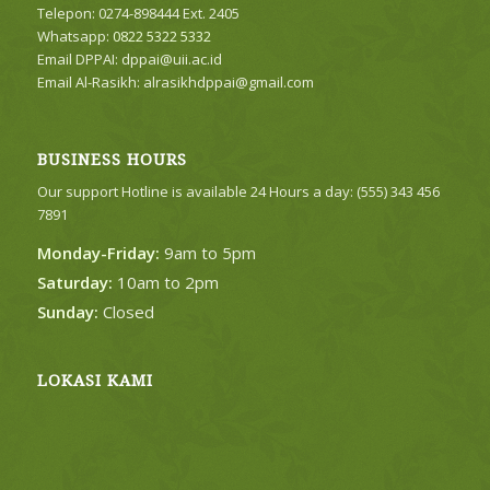
Telepon: 0274-898444 Ext. 2405
Whatsapp:
0822 5322 5332
Email DPPAI:
dppai@uii.ac.id
Email Al-Rasikh:
alrasikhdppai@gmail.com
BUSINESS HOURS
Our support Hotline is available 24 Hours a day: (555) 343 456
7891
Monday-Friday:
9am to 5pm
Saturday:
10am to 2pm
Sunday:
Closed
LOKASI KAMI