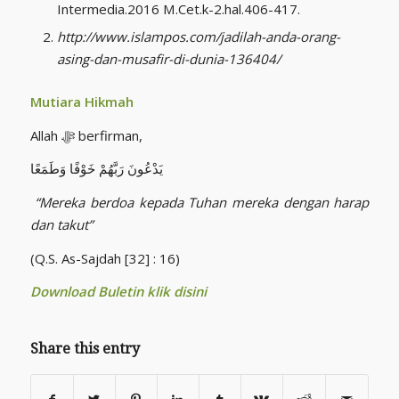
Intermedia.2016 M.Cet.k-2.hal.406-417.
http://www.islampos.com/jadilah-anda-orang-
asing-dan-musafir-di-dunia-136404/
Mutiara Hikmah
Allah ﷻ berfirman,
يَدْعُونَ رَبَّهُمْ خَوْفًا وَطَمَعًا
“Mereka berdoa kepada Tuhan mereka dengan harap
dan takut”
(Q.S. As-Sajdah [32] : 16)
Download Buletin klik disini
Share this entry