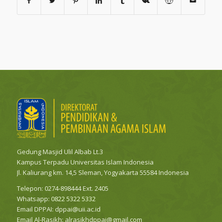
Gedung Masjid Ulil Albab Lt.3
Kampus Terpadu Universitas Islam Indonesia
Jl. Kaliurang km. 14,5 Sleman, Yogyakarta 55584 Indonesia
Telepon: 0274-898444 Ext. 2405
Whatsapp:
0822 5322 5332
Email DPPAI:
dppai@uii.ac.id
Email Al-Rasikh:
alrasikhdppai@gmail.com