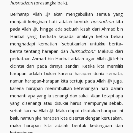
husnudzon
(prasangka baik).
Berharap Allah ﷻ akan mengabulkan semua yang
menjadi keinginan hati adalah bentuk
husnudzon
kita
pada Allah ﷻ, hingga ada sebuah kisah dari Ahmad bin
Hanbal yang berkata kepada anaknya ketika beliau
menghadapi kematian “sebutkanlah untukku berita-
berita tentang harapan dan
husnudzon.
” Maksud dari
perkataan Ahmad bin Hanbal adalah agar Allah ﷻ lebih
dicintai dari pada dirinya sendiri. Ketika kita memiliki
harapan adalah bukan karena harapan dunia semata,
namun harapan-harapan kita tertuju pada Allah ﷻ juga,
karena harapan menimbulkan ketenangan hati dalam
menanti apa yang ia senangi dan sukai. Akan tetapi apa
yang disenangi atau disukai harus mempunyai sebab,
sebab karena Allah ﷻ. Maka dapat dikatakan harapan ini
baik, namun jika harapan kita disertai dengan kerusakan,
maka harapan kita adalah bentuk kedunguan dan
ketertipuan.